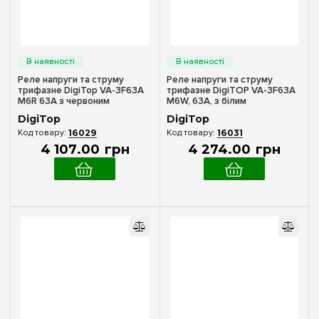
Реле напруги та струму
Реле напруги та струму
трифазне DigiTop VA-3F63A
трифазне DigiTOP VA-3F63A
M6R 63А з червоним
M6W, 63А, з білим
індикатором
індикатором
DigiTop
DigiTop
16029
16031
4 107
.
00
грн
4 274
.
00
грн