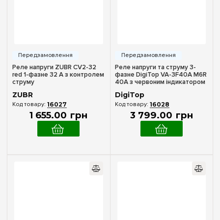
Реле напруги ZUBR CV2-32
Реле напруги та струму 3-
red 1-фазне 32 А з контролем
фазне DigiTop VA-3F40A M6R
струму
40А з червоним індикатором
ZUBR
DigiTop
16027
16028
1 655
.
00
грн
3 799
.
00
грн