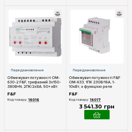
Синій
(6)
Червоний
(13)
Мережа
1 фаза
(66)
3 фази
(33)
Підключення
Клемне
(16)
Обмежувач потужності OM-
Обмежувач потужності F&F
630-2 F&F, трифазний 3х150-
ОМ-633, 1ПК 230В/16А, 1-
Пряме
(4)
380В+N, 2ПК/2x8А, 50+ кВт
10кВт, з функцією реле
напруги
Трансформаторне
(1)
F&F
F&F
16016
16017
3 541
.
30
грн
Струм котушки керування
AC (змінний струм)
(12)