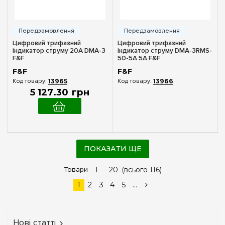
Цифровий трифазний
Цифровий трифазний
індикатор струму 20А DMA-3
індикатор струму DMA-3RMS-
F&F
50-5A 5А F&F
F&F
F&F
13965
13966
5 127
.
30
грн
ПОКАЗАТИ ЩЕ
Товари
1 —
20
(всього 116)
1
2
3
4
5
...
Нові статті