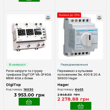
2
(18)
3+N
(9)
Знижка до 25%
Номінальний струм, А
до 5
(2)
16
(1)
20
(3)
40
(1)
50
(1)
Реле напруги та струму
Перемикач з нульовим
63
(3)
трифазне DigiTOP VA-3F40A
положенням 3м, 400 В 20 А
M6W 40А з білим
SK600 Hager
індикатором
Колір
DigiTop
Hager
16030
6405
Жовтий
(6)
3 953
.
00
грн
2 848
.
60
грн
2 278
.
88
грн
Зелений
(13)
Помаранчевий
(2)