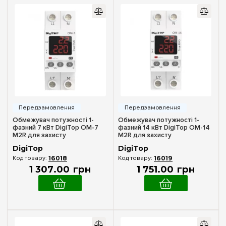
U котушки керування (AC)
220V (AC)
(3)
230V (AC)
(5)
380V (AC)
(2)
Положення контактів
1 Н.О
(8)
1 ПК
(1)
Обмежувач потужності 1-
Обмежувач потужності 1-
2 Н.О
(3)
фазний 7 кВт DigiTop ОМ-7
фазний 14 кВт DigiTop ОМ-14
M2R для захисту
M2R для захисту
2 ПК
(1)
електромережі
електромережі
DigiTop
DigiTop
3 ПК
(1)
16018
16019
1 307
.
00
грн
1 751
.
00
грн