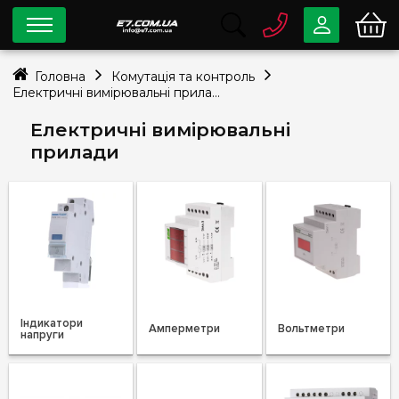
0 800
33-63-07
Головна
Комутація та контроль
Безкоштовно
Електричні вимірювальні прилади
info@e7.com.ua
044
334-79-78
Електричні вимірювальні
прилади
Viber
Telegram
Індикатори
Амперметри
Вольтметри
напруги