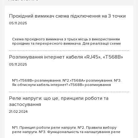
Прохідний вимикач схема підключення на 3 точки
05.11.2025
Схема прохідного вимикача з трьох місць з використанням
прохідних та перехресного вимикача. Для реалізації схеми
прохідних вимикачів з трьох точок будуть потрібні наступні
вимикачі: Два од...
Розпинування інтернет кабеля «RJ45», «T568B»
05.11.2025
№1.«T568B» розпинування. №2.«T568A» розпинування. №3.
Як обтиснути кабель інтернет? «T568B» розпинування
інтернет кабелю Порядок проводів схеми «T568B»: «T568B»
1...
Реле напруги: що це, принципи роботи та
застосування
21.02.2024
№1. Принцип роботи реле напруги. №2. Правила вибору
реле напруги. №3. Функціональність та налаштування реле
напруги. №4. Керування реле напруги через Wi-Fi. №5. Реле