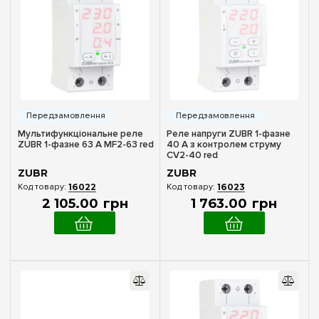
Мультифункціональне реле
Реле напруги ZUBR 1-фазне
ZUBR 1-фазне 63 А MF2-63 red
40 А з контролем струму
CV2-40 red
ZUBR
ZUBR
16022
16023
2 105
.
00
грн
1 763
.
00
грн