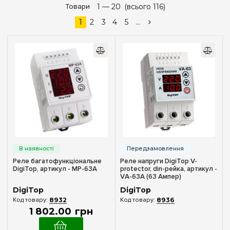
дешевше
дорожче
Товари
1 —
нові надходження
20
(всього 116)
Ціна
популярність
1
2
3
4
5
...
—
грн
Виробник
DigiTop
(21)
ETI
(1)
F&F
(66)
Hager
(13)
Реле багатофункціональне
Реле напруги DigiTop V-
Novatek
(5)
DigiTop, артикул - МР-63А
protector, din-рейка, артикул -
VА-63A (63 Ампер)
ZUBR
(10)
DigiTop
DigiTop
8932
8936
Кількість полюсів
1 802
.
00
грн
1
(1)