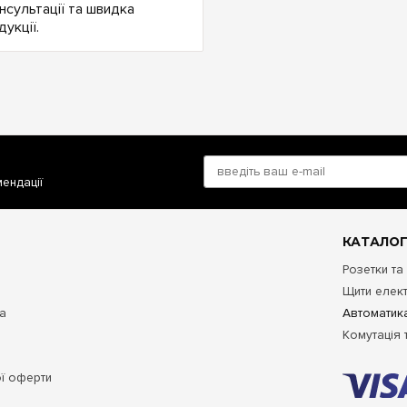
нсультації та швидка
укції.
мендації
КАТАЛОГ
Розетки та
Щити елект
та
Автоматика
Комутація 
ої оферти