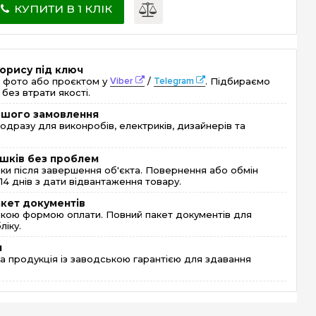
КУПИТИ В 1 КЛІК
орису під ключ
 фото або проєктом у
Viber
/
Telegram
. Підбираємо
без втрати якості.
ершого замовлення
одразу для виконробів, електриків, дизайнерів та
шків без проблем
и після завершення об'єкта. Повернення або обмін
4 днів з дати відвантаження товару.
акет документів
кою формою оплати. Повний пакет документів для
ліку.
я
 продукція із заводською гарантією для здавання