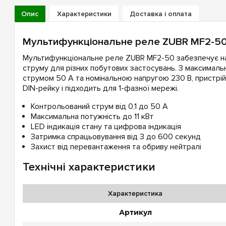
Опис
Характеристики
Доставка і оплата
Мультифункціональне реле ZUBR MF2-5
Мультифункціональне реле ZUBR MF2-50 забезпечує на
струму для різних побутових застосувань. З максимал
струмом 50 А та номінальною напругою 230 В, пристрі
DIN-рейку і підходить для 1-фазної мережі.
Контрольований струм від 0,1 до 50 А
Максимальна потужність до 11 кВт
LED індикація стану та цифрова індикація
Затримка спрацьовування від 3 до 600 секунд
Захист від перевантаження та обриву нейтралі
Технічні характеристики
Характеристика
Артикул