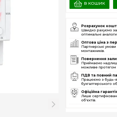
В КОШИК
Розрахунок кошт
Швидко рахуємо за
оптимальні аналоги 
Оптова ціна з п
Партнерські умови 
монтажників.
Повернення зали
Приймаємо надлишк
можливе протягом 1
ПДВ та повний п
Працюємо з будь-я
бухгалтерського об
Офіційна гаранті
Лише сертифікована
об'єктів.