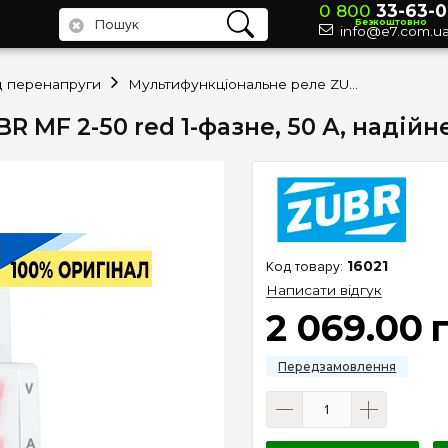
0 800
33-63-0
Безкоштовно
info@e7.com.u
ід перенапруги
Мультифункціональне реле ZUBR MF 2-50 red 1-фазне, 50 А, надійне керування навантаженням
 MF 2-50 red 1-фазне, 50 А, надій
16021
Написати відгук
2 069
.
00