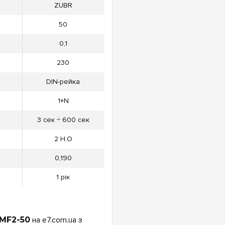
ZUBR
50
0,1
230
DIN-рейка
1+N
3 сек ÷ 600 сек
2 Н.О
0,190
1 рік
MF2-50
на e7.com.ua з