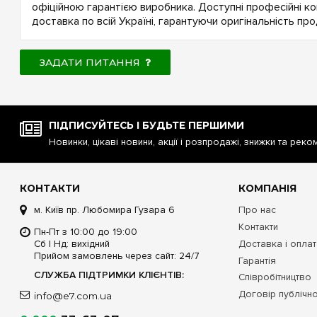
офіційною гарантією виробника. Доступні професійні ко
доставка по всій Україні, гарантуючи оригінальність прод
ЗАДАТИ ПИТАННЯ
ПІДПИСУЙТЕСЬ І БУДЬТЕ ПЕРШИМИ
Новинки, цікаві новини, акції і розпродажі, знижки та реко
КОНТАКТИ
КОМПАНІЯ
м. Київ пр. Любомира Гузара 6
Про нас
Контакти
Пн-Пт з 10:00 до 19:00
Сб | Нд: вихідний
Доставка і опла
Прийом замовлень через сайт: 24/7
Гарантія
СЛУЖБА ПІДТРИМКИ КЛІЄНТІВ:
Співробітництво
Договір публічн
info@e7.com.ua