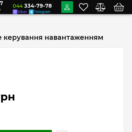
7
044
334-79-78
a
Viber
Telegram
не керування навантаженням
грн