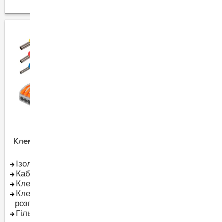
Клеми, гільзи, ізолента
Кабель та монтаж
Ізоляційна стрічка
Кабель-провід
Кабельні стяжки
Коробки
Клеми в щит
Прокладка кабелю
Клеми в
(короб труба
розпредкоробку
металорукав лотки)
Гільзи, наконечники
Подовжувачі побутові