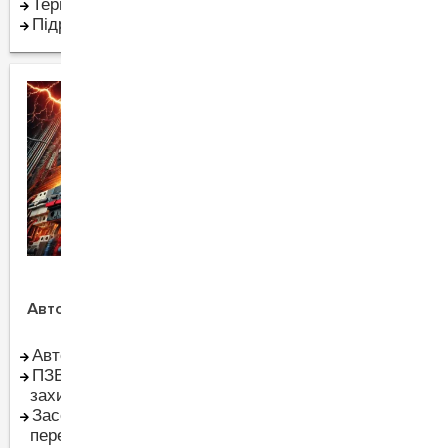
Терморегулятори
Підрозетники
Автоматика та захист
Комутація та контроль
Автоматичні вимикачі
Датчики руху та
ПЗВ (Пристрої
присутності
захисного відключення)
Контактори
Засоби захисту від
Реле
перенапруги
Рубильники