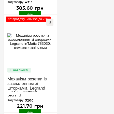
4313
385
.
60
грн
Хіт продажу | Знижка до 25%
Механізм розетки із
заземленням зі
шторками, Legrand
in'Matic 753030,
Legrand
самозатискні клеми
3200
221
.
70
грн