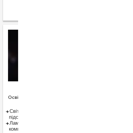
та аксесуари
Інструмент для роботи
з кабелем
Освітлення
Інші категорії
Світлодіодне
Електрообладнання
підсвічування Led
для електродвигунів
Лампочки та
Тепла підлога та обігрів
комплектуючі
Зарядки для