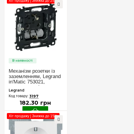
Хіт продажу | Знижка до 25%
Механізм розетки із
заземленням, Legrand
in'Matic 753021,
самозатискні клеми
Legrand
3197
182
.
30
грн
Хіт продажу | Знижка до 15%