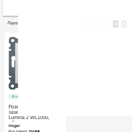
електромобілів
Розумний дім
Лідери продажів
Розетка електрична із
заземленням Hager
Lumina 2 WL1050,
«біла глянсова»
Hager
11488