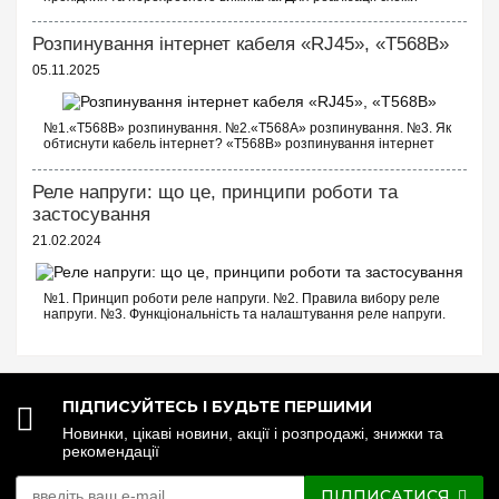
прохідних вимикачів з трьох точок будуть потрібні наступні
вимикачі: Два од...
Розпинування інтернет кабеля «RJ45», «T568B»
05.11.2025
№1.«T568B» розпинування. №2.«T568A» розпинування. №3. Як
обтиснути кабель інтернет? «T568B» розпинування інтернет
кабелю Порядок проводів схеми «T568B»: «T568B» 1...
Реле напруги: що це, принципи роботи та
застосування
21.02.2024
№1. Принцип роботи реле напруги. №2. Правила вибору реле
напруги. №3. Функціональність та налаштування реле напруги.
№4. Керування реле напруги через Wi-Fi. №5. Реле напруги чи
стабілізатор: що ...
ПІДПИСУЙТЕСЬ І БУДЬТЕ ПЕРШИМИ
Новинки, цікаві новини, акції і розпродажі, знижки та
рекомендації
ПІДПИСАТИСЯ