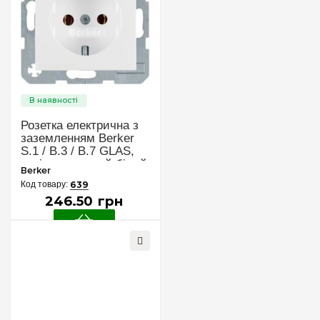
Розетка електрична з
заземленням Berker
S.1 / B.3 / B.7 GLAS,
колір «полярний білий
Berker
глянсовий», 47438989
639
246
.
50
грн