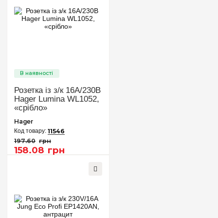
Розетка із з/к 16А/230В
Hager Lumina WL1052,
«срібло»
Hager
11546
197
.
60
грн
158
.
08
грн