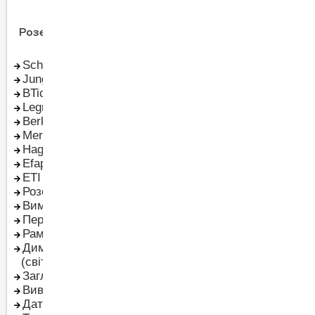
Розетки та вимикачі
Щити електричні
Schneider Electric
Щити Hager
Jung
Щити Schneider Electric
BTicino
Пластикові щити
Legrand
Металеві щити
Berker
Щити для автоматики
Merten
Слабострумові щити
Hager Polo
Щити мультимедійні
Efapel
Вологозахищені щити -
ETI
IP65
Розетки
Шафи порожні
Вимикачі
Електричні шафи в
Перемикачі
зборі
Рамки
Комплектуючі до щитів
Димер
(світлорегулятор)
Заглушки
Виведення кабелю
Датчики руху