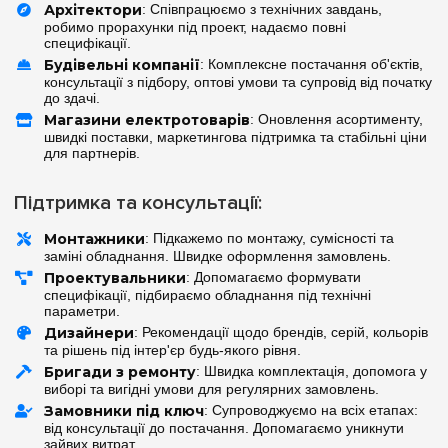
Архітектори
: Співпрацюємо з технічних завдань,
робимо прорахунки під проект, надаємо повні
специфікації.
Будівельні компанії
: Комплексне постачання об'єктів,
консультації з підбору, оптові умови та супровід від початку
до здачі.
Магазини електротоварів
: Оновлення асортименту,
швидкі поставки, маркетингова підтримка та стабільні ціни
для партнерів.
Підтримка та консультації:
Монтажники
: Підкажемо по монтажу, сумісності та
заміні обладнання. Швидке оформлення замовлень.
Проектувальники
: Допомагаємо формувати
специфікації, підбираємо обладнання під технічні
параметри.
Дизайнери
: Рекомендації щодо брендів, серій, кольорів
та рішень під інтер'єр будь-якого рівня.
Бригади з ремонту
: Швидка комплектація, допомога у
виборі та вигідні умови для регулярних замовлень.
Замовники під ключ
: Супроводжуємо на всіх етапах:
від консультації до постачання. Допомагаємо уникнути
зайвих витрат.