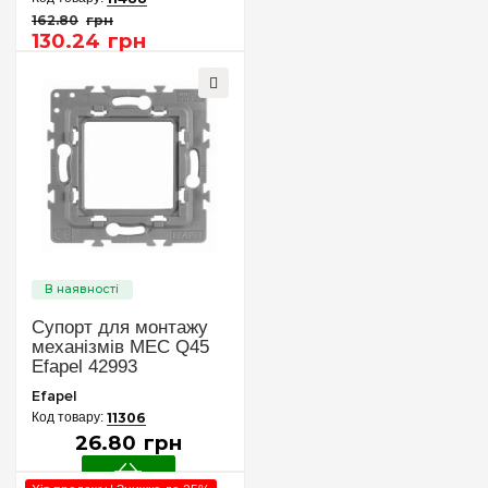
162
.
80
грн
130
.
24
грн
Супорт для монтажу
механізмів MEC Q45
Efapel 42993
Efapel
11306
26
.
80
грн