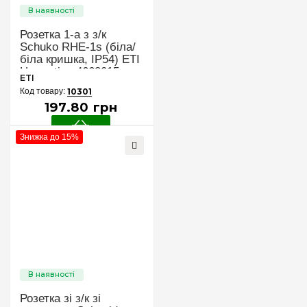
Розетка 1-а з з/к
Schuko RHE-1s (біла/
біла кришка, IP54) ETI
Hermetics 4668015
ETI
10301
197
.
80
грн
Знижка до 15%
Розетка зі з/к зі