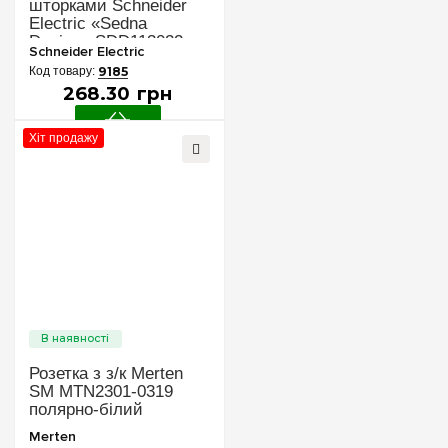
шторками Schneider
Electric «Sedna
Design» SDD113022
Schneider Electric
(колір - алюміній)
9185
268
.
30
грн
Хіт продажу
Розетка з з/к Merten
SM MTN2301-0319
полярно-білий
Merten