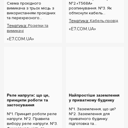
Схема прохідного
№2.«T568A»
вимикача з трьох місць з
розпинування. №3. Як
використанням прохідних
обтиснути кабель
та перехресного
інтернет? «T568B»
Тематика:
Кабель-провід
вимикача. Для реалізації
розпинування інтернет
Тематика:
Розетки та
схеми прохідних вимикачів
кабелю Порядок проводів
«E7.COM.UA»
вимикачі
з трьох точок будуть
схеми «T568B»: «T568B» 1...
потрібні наступні вимикачі:
«E7.COM.UA»
Два од...
Реле напруги: що це,
Найпростіше заземлення
принципи роботи та
у приватному будинку
застосування
№1. Заземлення, що це?
№1. Принцип роботи реле
№2. Заземлення для
напруги. №2. Правила
приватного будинку:
вибору реле напруги. №3.
підготовка та