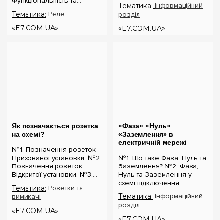
Функціональність та
встановлення.
Тематика:
Інформаційний
налаштування реле
Заземлення – це система,
Тематика:
Реле
розділ
напруги. №4. Керування
яка забезпечує безпеку
реле напруги через Wi-Fi.
від електричних загроз. В
«E7.COM.UA»
«E7.COM.UA»
№5. Реле напруги чи
основі цієї системи лежи...
стабілізатор: що ...
Як позначається розетка
«Фаза» «Нуль»
на схемі?
«Заземлення» в
електричній мережі
№1. Позначення розеток
Прихованої установки. №2.
№1. Що таке Фаза, Нуль та
Позначення розеток
Заземлення? №2. Фаза,
Відкритої установки. №3.
Нуль та Заземлення у
Позначення
схемі підключення
Тематика:
Розетки та
вологозахищених розеток
розетки. №3. Стандарт
Тематика:
Інформаційний
вимикачі
IP 44-55. Умовні
кольорового маркування
розділ
позначення розеток
Фази, Нуля та Заземлення
«E7.COM.UA»
прихованої установки ...
в Україні. №4. Визначення
«E7.COM.UA»