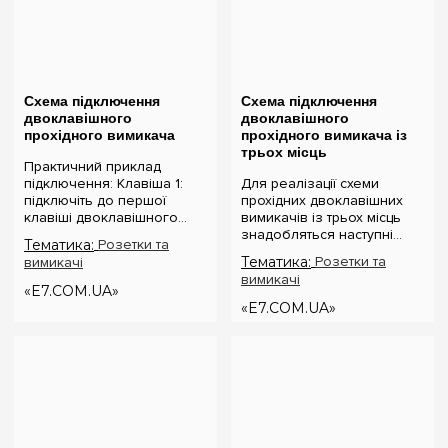
Схема підключення
Схема підключення
двоклавішного
двоклавішного
прохідного вимикача
прохідного вимикача із
трьох місць
Практичний приклад
підключення: Клавіша 1:
Для реалізації схеми
підключіть до першої
прохідних двоклавішних
клавіші двоклавішного
вимикачів із трьох місць
прохідного вимикача
знадобляться наступні
Тематика:
Розетки та
основне джерело світла,
вимикачі: Два
Тематика:
Розетки та
вимикачі
наприклад, у центрі
двоклавішніх прохідних
вимикачі
кімнати. Клавіша 2: до
вимикача. Один
«E7.COM.UA»
другої клавіші пі...
двоклавішний
«E7.COM.UA»
перехресний вимикач. Ця
конфі...