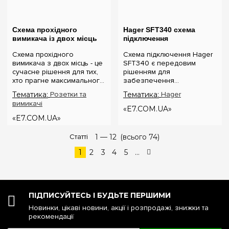
Схема прохідного
Hager SFT340 схема
вимикача із двох місць
підключення
Схема прохідного
Схема підключення Hager
вимикача з двох місць - це
SFT340 є передовим
сучасне рішення для тих,
рішенням для
хто прагне максимального
забезпечення
рівня комфорту та
безперебійної подачі
Тематика:
Розетки та
Тематика:
Hager
ефективності
електроенергії у вашому
вимикачі
використання
будинку або офісі.
«E7.COM.UA»
електроосвітлення. У
Розглянемо, як ця схема
«E7.COM.UA»
сходових прольотах,
забезпечує підключення
довгих коридорах ...
резервної лінії живл...
Статті
1 —
12
(всього 74)
1
2
3
4
5
...
ПІДПИСУЙТЕСЬ І БУДЬТЕ ПЕРШИМИ
Новинки, цікаві новини, акції і розпродажі, знижки та
рекомендації