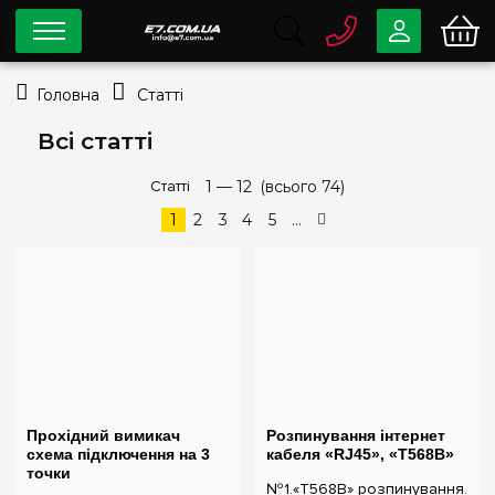
0 800
33-63-07
Головна
Статті
Безкоштовно
info@e7.com.ua
Всі статті
044
334-79-78
Статті
1 —
12
(всього 74)
Viber
Telegram
1
2
3
4
5
...
Прохідний вимикач
Розпинування інтернет
схема підключення на 3
кабеля «RJ45», «T568B»
точки
№1.«T568B» розпинування.