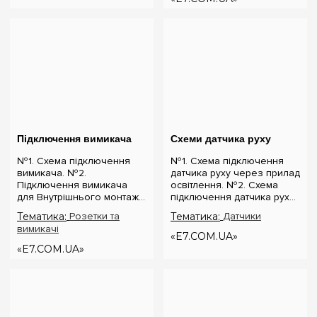
Фази, Нуля т...
Підключення вимикача
Схеми датчика руху
№1. Схема підключення
№1. Схема підключення
вимикача. №2.
датчика руху через прилад
Підключення вимикача
освітлення. №2. Схема
для Внутрішнього монтажу.
підключення датчика руху
№3. Підключення
через одноклавішний
Тематика:
Розетки та
Тематика:
Датчики
вимикача для
вимикач. №3. Схема
вимикачі
Зовнішнього монтажу.
підключення датчика руху
«E7.COM.UA»
Заміна або підключення
через прохідний вимикач.
«E7.COM.UA»
вимикача є відносно
№4. Схема п...
простим процесо...