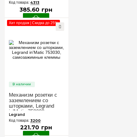
4313
385
.
60
грн
Хит продаж | Скидка до 25%
Механизм розетки с
заземлением со
шторками, Legrand
in'Matic 753030,
Legrand
самозажимные
3200
клеммы
221
.
70
грн