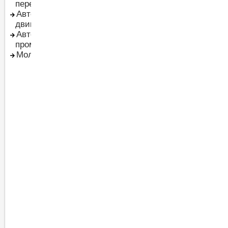
перенапряжения
Таймеры
Автоматы защиты
Термостаты
двигателя
Трансформаторы
Автоматы щитовые
модульные
промышленные
Электрические
Молниезащита
измерительные
приборы
Модульные устройства
на Din-рейку
АВР (автоматический
ввод резерва питания)
Датчики дыма, дождя,
ветра
Кнопки,
переключатели,
светосигнальная
арматура
Предохранители
Диммеры и
светорегуляторы на
DIN-рейку
Блоки питания и
трансформаторы тока