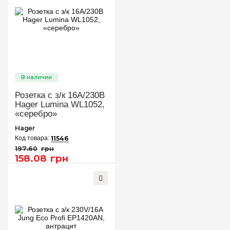
Розетка с з/к 16А/230В
Hager Lumina WL1052,
«серебро»
Hager
11546
197
.
60
грн
158
.
08
грн