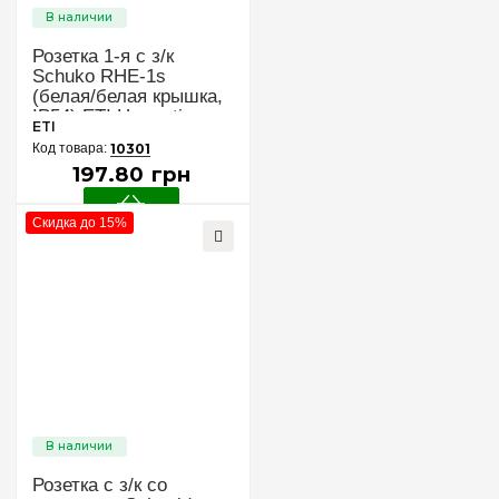
Розетка 1-я с з/к
Schuko RHE-1s
(белая/белая крышка,
IP54) ETI Hermetics
ETI
4668015
10301
197
.
80
грн
Скидка до 15%
Розетка с з/к со