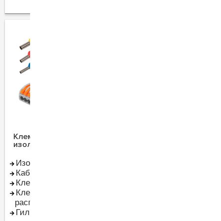
Клеммы, гильзы,
Кабель и монтаж
изолента
Изоляционная лента
Кабель-провод
Кабельные стяжки
Коробки
Клеммы в щит
Прокладка кабеля
Клеммы в
(короб труба
распредкоробку
металлорукав лотки)
Гильзы, наконечники
Удлинители бытовые и