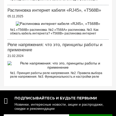
схемы проходных выключателей с трех точек потребуются
следующие выключатели: ...
Распиновка интернет кабеля «RJ45», «T568B»
05.11.2025
№1.«T568B» распиновка. №2.«T568A» распиновка. №3. Как
обжать кабель интернета? «T568B» распиновка интернет
кабеля Порядок проводов схемы «T568B»: «T568B» 1. Бело...
Реле напряжения: что это, принципы работы и
применение
21.02.2024
№1. Принцип работы реле напряжения. №2. Правила выбора
реле напряжения. №3. Функциональность и настройки реле
напряжения. №4. Управление реле напряжения через Wi-Fi.
№5. Реле напряжения или стаб...
ПОДПИСЫВАЙТЕСЬ И БУДЬТЕ ПЕРВЫМИ
Новинки, интересные новости, акции и распродажи,
скидки и рекомендации