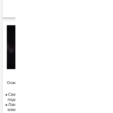
аксессуары
Инструмент для
работы с кабелем
Освещение
Другие категории
Светодиодная
Теплый пол и обогрев
подсветка Led
Электрооборудование
Лампочки и
для электродвигателей
комплектующие
Зарядки для