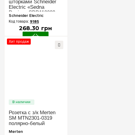
шторками Schneider
Electric «Sedna
Design» SDD113022
Schneider Electric
(цвет - алюминий)
9185
268
.
30
грн
Хит продаж
Розетка с з/к Merten
SM MTN2301-0319
полярно-белый
Merten