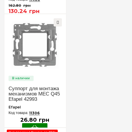
162
.
80
грн
130
.
24
грн
Суппорт для монтажа
механизмов MEC Q45
Efapel 42993
Efapel
11306
26
.
80
грн