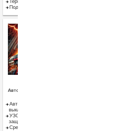
Терморегуляторы
Подрозетники
Коммутация и
Автоматика и защита
контроль
Автоматические
Датчики движения и
выключатели
присутствия
УЗО (Устройства
Контакторы
защитного отключения)
Реле
Средства защиты от
Рубильники