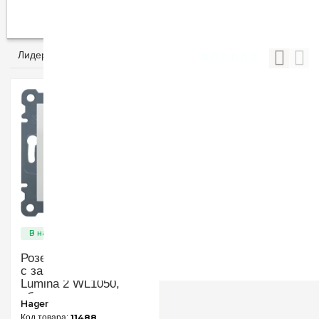
электромобилей
Умный дом
Лидеры продаж
Розетка электрическая
с заземлением Hager
Lumina 2 WL1050,
«белая глянцевая»
Hager
11488