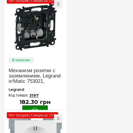
Хит продаж | Скидка до 25%
Механизм розетки с
заземлением, Legrand
in'Matic 753021,
самозажимные
Legrand
клеммы
3197
182
.
30
грн
Хит продаж | Скидка до 15%