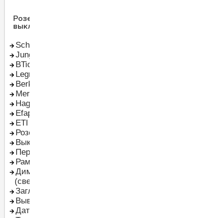
Розетки и
Щиты электрические
выключатели
Schneider Electric
Щиты Hager
Jung
Щиты Schneider Electric
BTicino
Пластиковые щиты
Legrand
Металлические щиты
Berker
Щиты для автоматики
Merten
Слаботочные щиты
Hager Polo
Щиты
Efapel
мультимедийные
ETI
Влагозащищенные
Розетки
щиты - IP65
Выключатели
Шкафы пустые
Переключатели
Электрические шкафы
Рамки
в сборе
Диммер
Комплектующие к
(светорегулятор)
щитам
Заглушки
Вывод кабеля
Датчики движения