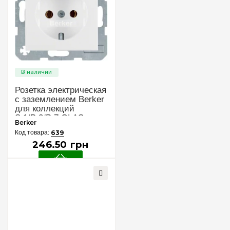
Розетка электрическая
с заземлением Berker
для коллекций
S.1/B.3/B.7 GLAS, цвет
Berker
«полярный белый
639
глянцевый», 47438989
246
.
50
грн