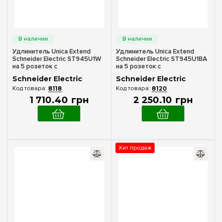
Удлинитель Unica Extend
Удлинитель Unica Extend
Schneider Electric ST945U1W
Schneider Electric ST945U1BA
на 5 розеток с
на 5 розеток с
заземлением+2*USB-розетки,
заземлением+2*USB-розетки,
Schneider Electric
Schneider Electric
1.5м, белый
1.5м, черный с алюм.
8118
8120
1 710
.
40
грн
2 250
.
10
грн
Хит продаж