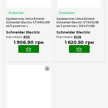
Удлинитель Unica Extend
Удлинитель Unica Extend
Schneider Electric ST945U3W
Schneider Electric ST943U1B
на 5 розеток с
на 3 розетки с З/К+2*USB-
заземлением+2*USB-розетки,
розетки, 1.5м, черный
Schneider Electric
Schneider Electric
3м, белый
8115
8128
1 906
.
90
грн
1 620
.
50
грн