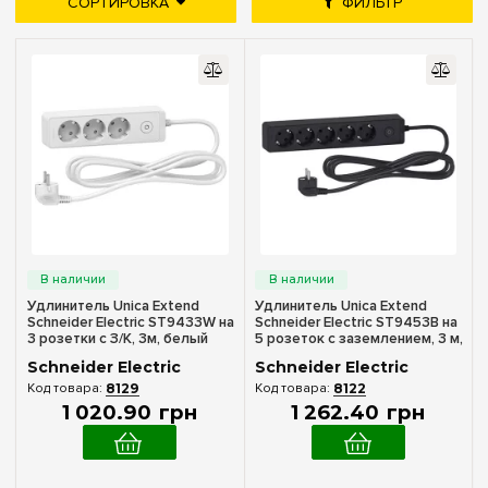
СОРТИРОВКА
ФИЛЬТР
дешевле
дороже
новые поступления
Цена
популярность
—
грн
Цвет
Белый
(11)
Белый/Алюминий
(1)
Удлинитель Unica Extend
Удлинитель Unica Extend
Черный
Schneider Electric ST9433W на
Schneider Electric ST9453B на
(6)
3 розетки с З/К, 3м, белый
5 розеток с заземлением, 3 м,
Черный/Алюминий
черный
(1)
Schneider Electric
Schneider Electric
8129
8122
1 020
.
90
грн
1 262
.
40
грн
Комплектация
USB-розетки
(9)
Розеточный блок
(19)