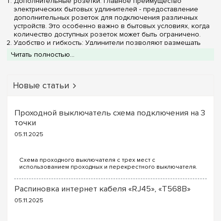
Дополнительные розетки: Главное преимущество
электрических бытовых удлинителей - предоставление
дополнительных розеток для подключения различных
устройств. Это особенно важно в бытовых условиях, когда
количество доступных розеток может быть ограничено.
Удобство и гибкость: Удлинители позволяют размещать
электрические устройства на оптимальных расстояниях от
Читать полностью...
источника питания. Благодаря этому, можно управлять
расположением бытовой техники и организовать
пространство более эффективно.
Новые статьи
Защита от перегрузок: Некоторые электрические бытовые
удлинители оборудованы встроенной защитой от
перегрузок, что позволяет предотвращать повреждение
подключенных устройств при неожиданных скачках
Проходной выключатель схема подключения на 3
напряжения.
точки
Подходят для различных устройств: Электрические
бытовые удлинители могут использоваться для
05.11.2025
подключения различных бытовых приборов, начиная от
компьютеров и телевизоров до зарядных устройств и
кухонной техники.
Схема проходного выключателя с трех мест с
использованием проходных и перекрестного выключателя.
Для реализации схемы проходных выключателей с трех
Типы электрических бытовых удлинителей
точек потребуются следующие выключатели: ...
Распиновка интернет кабеля «RJ45», «T568B»
Стандартные удлинители: Обычные удлинители с
несколькими розетками, которые подходят для широкого
05.11.2025
спектра бытовых устройств.
Удлинители с USB-портами: Дополнительные USB-порты