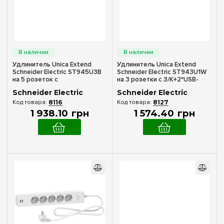
Удлинитель Unica Extend
Удлинитель Unica Extend
Schneider Electric ST945U3B
Schneider Electric ST943U1W
на 5 розеток с
на 3 розетки с З/К+2*USB-
заземлением+2*USB-розетки,
розетки, 1.5м, белый
Schneider Electric
Schneider Electric
3м, черный
8116
8127
1 938
.
10
грн
1 574
.
40
грн