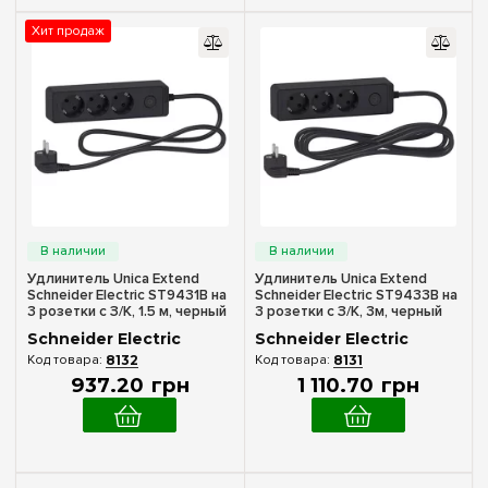
Хит продаж
Количество гнезд
3
(9)
5
(10)
Длина кабеля
1,5
(9)
3
(8)
Удлинитель Unica Extend
Удлинитель Unica Extend
5
(2)
Schneider Electric ST9431B на
Schneider Electric ST9433B на
3 розетки с З/К, 1.5 м, черный
3 розетки с З/К, 3м, черный
Schneider Electric
Schneider Electric
8132
8131
937
.
20
грн
1 110
.
70
грн