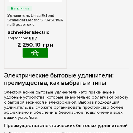
Удлинитель Unica Extend
Schneider Electric ST945U1WA
на 5 розеток с
заземлением+2*USB-розетки,
Schneider Electric
1.5м, белый с алюм.
8117
2 250
.
10
грн
Электрические бытовые удлинители:
преимущества, как выбрать и типы
Электрические бытовые удлинители - это практичные и
удобные устройства, которые значительно облегчают работу
с бытовой техникой и электроникой. Выбрав подходящий
удлинитель, вы сможете организовать пространство более
эффективно и обеспечить безопасное подключение всех
ваших устройств.
Преимущества электрических бытовых удлинителей