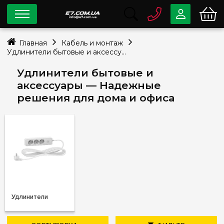
0 800
33-63-07
Главная
Кабель и монтаж
Бесплатно
Удлинители бытовые и аксессуары
info@e7.com.ua
044
334-79-78
Удлинители бытовые и
аксессуары — Надежные
Viber
Telegram
решения для дома и офиса
Удлинители