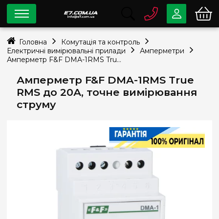
0 800
33-63-07
Головна
Комутація та контроль
Безкоштовно
Електричні вимірювальні прилади
Амперметри
info@e7.com.ua
Амперметр F&F DMA-1RMS True RMS до 20А, точне вимірювання струму
044
334-79-78
Амперметр F&F DMA-1RMS True
Viber
Telegram
RMS до 20А, точне вимірювання
струму