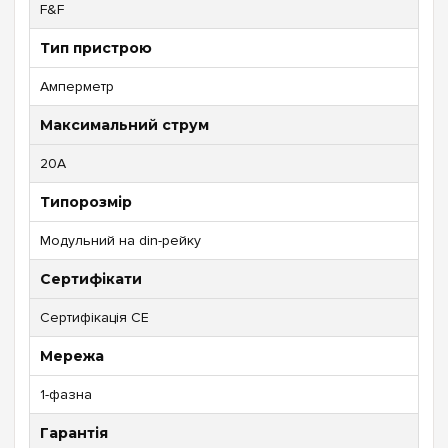
F&F
Тип пристрою
Амперметр
Максимальний струм
20A
Типорозмір
Модульний на din-рейку
Сертифікати
Сертифікація CE
Мережа
1-фазна
Гарантія