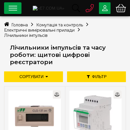
0 800
33-63-07
Головна
Комутація та контроль
Безкоштовно
Електричні вимірювальні прилади
info@e7.com.ua
Лічильники імпульсів
044
334-79-78
Лічильники імпульсів та часу
Viber
Telegram
роботи: щитові цифрові
реєстратори
СОРТУВАТИ
ФІЛЬТР
дешевше
дорожче
нові надходження
Ціна
популярність
—
грн
Мережа