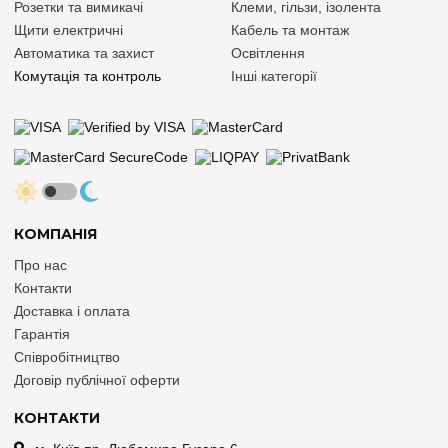
гарантією якості, допомагаємо у підборі пристроїв під конкретні
Розетки та вимикачі
Клеми, гільзи, ізолента
технічні завдання та організуємо швидку доставку в Київ,
Щити електричні
Кабель та монтаж
Харків, Дніпро, Одесу, Львів та будь-який інший населений
пункт України.
Автоматика та захист
Освітлення
Комутація та контроль
Інші категорії
КОМПАНІЯ
Про нас
Контакти
Доставка і оплата
Гарантія
Співробітництво
Договір публічної оферти
КОНТАКТИ