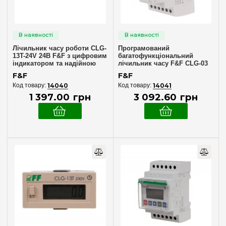
1 фаза
(4)
Підключення
Лічильник часу роботи CLG-
Програмований
Пряме
(4)
13T-24V 24В F&F з цифровим
багатофункціональний
індикатором та надійною
лічильник часу F&F CLG-03
Трансформаторне
(1)
конструкцією
F&F
F&F
14040
14041
1 397
.
00
грн
3 092
.
60
грн