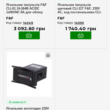
Лічильник імпульсів F&F
Лічильник імпульсів
CLI-01 24-264В AC/DC
щитовий CLI-11T F&F, 230V
1xNO/NC 8A для обліку
AC, код постачальника CLI-
сигналів
11T
F&F
F&F
14049
14050
3 092
.
60
грн
1 740
.
40
грн
Лічильник мотогодин 230V