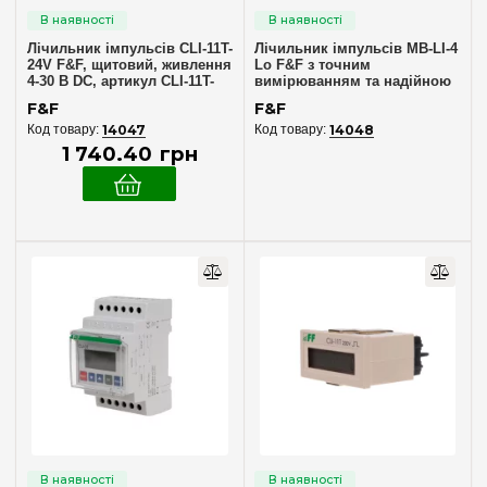
Лічильник імпульсів CLI-11T-
Лічильник імпульсів MB-LI-4
24V F&F, щитовий, живлення
Lo F&F з точним
4-30 В DC, артикул CLI-11T-
вимірюванням та надійною
24V
роботою, артикул MB-LI-4 Lo
F&F
F&F
14047
14048
1 740
.
40
грн