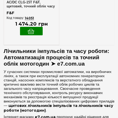
AC/DC CLG-15T F&F,
щитовий, точний облік часу
роботи
F&F
14051
1 474
.
20
грн
Лічильники імпульсів та часу роботи:
Автоматизація процесів та точний
облік мотогодин ➤ e7.com.ua
У сучасних системах промислової автоматики, на виробничих
лініях, а також при експлуатації автономних генераторних
станцій, насосних комплексів та верстатного обладнання
критично важливо вести точний облік робочих циклів та
загального часу напрацювання. Своєчасне проведення
технічного обслуговування, контроль ресурсу виконавчих
механізмів та реєстрація кількості випущеної продукції
виконуються за допомогою спеціалізованих цифрових приладів
—
щитових лічильників імпульсів та лічильників часу
роботи (мотогодин)
.
Інтернет-магазин
e7.com.ua
пропонує надійні рішення для