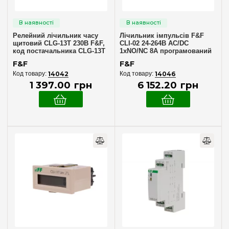
Релейний лічильник часу
Лічильник імпульсів F&F
щитовий CLG-13T 230В F&F,
CLI-02 24-264В AC/DC
код постачальника CLG-13T
1xNO/NC 8А програмований
F&F
F&F
14042
14046
1 397
.
00
грн
6 152
.
20
грн