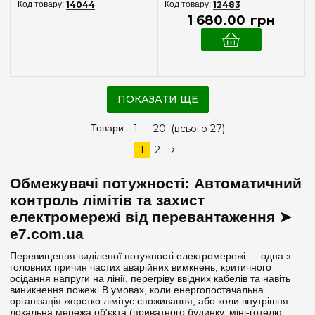
14044
12483
1 680
.
00
грн
ПОКАЗАТИ ЩЕ
Товари
1 —
20
(всього 27)
1
2
Обмежувачі потужності: Автоматичний
контроль лімітів та захист
електромережі від перевантаження ➤
e7.com.ua
Перевищення виділеної потужності електромережі — одна з
головних причин частих аварійних вимкнень, критичного
осідання напруги на лінії, перегріву ввідних кабелів та навіть
виникнення пожеж. В умовах, коли енергопостачальна
організація жорстко лімітує споживання, або коли внутрішня
локальна мережа об'єкта (приватного будинку, міні-готелю,