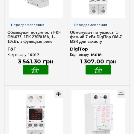
Положення контактів
1 Н.О
(7)
1 ПК
(1)
Обмежувач потужності F&F
Обмежувач потужності 1-
2 Н.О
(3)
ОМ-633, 1ПК 230В/16А, 1-
фазний 7 кВт DigiTop ОМ-7
10кВт, з функцією реле
M2R для захисту
2 ПК
(1)
напруги
електромережі
F&F
DigiTop
3 ПК
(1)
16017
16018
3 541
.
30
грн
1 307
.
00
грн