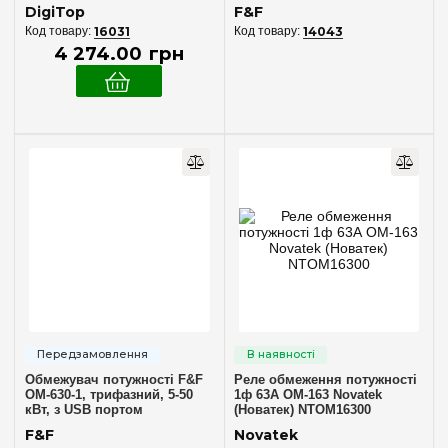
індикатором
DigiTop
F&F
16031
14043
4 274
.
00
грн
Обмежувач потужності F&F
Реле обмеження потужності
OM-630-1, трифазний, 5-50
1ф 63А ОМ-163 Novatek
кВт, з USB портом
(Новатек) NTOM16300
F&F
Novatek