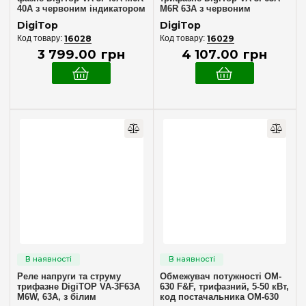
40А з червоним індикатором
M6R 63А з червоним
індикатором
DigiTop
DigiTop
16028
16029
3 799
.
00
грн
4 107
.
00
грн
Реле напруги та струму
Обмежувач потужності OM-
трифазне DigiTOP VA-3F63A
630 F&F, трифазний, 5-50 кВт,
M6W, 63А, з білим
код постачальника OM-630