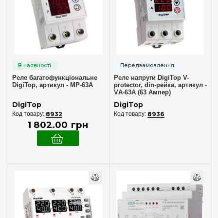
DigiTop
(10)
F&F
(4)
Novatek
(5)
ZUBR
(8)
Кількість полюсів
Реле багатофункціональне
Реле напруги DigiTop V-
DigiTop, артикул - МР-63А
protector, din-рейка, артикул -
VА-63A (63 Ампер)
2
(11)
DigiTop
DigiTop
3+N
(5)
8932
8936
1 802
.
00
грн
Номінальний струм, А
до 5
(2)
16
(1)
40
(1)
50
(1)
63
(3)