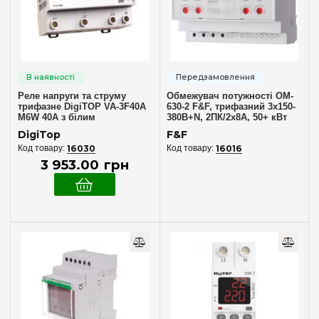
Мережа
1 фаза
(19)
3 фази
(6)
Реле напруги та струму
Обмежувач потужності OM-
Підключення
трифазне DigiTOP VA-3F40A
630-2 F&F, трифазний 3х150-
M6W 40А з білим
380В+N, 2ПК/2x8А, 50+ кВт
індикатором
Клемне
(16)
DigiTop
F&F
16030
16016
3 953
.
00
грн
Струм котушки керування
AC (змінний струм)
(9)
U котушки керування (AC)
220V (AC)
(2)
230V (AC)
(4)
380V (AC)
(2)