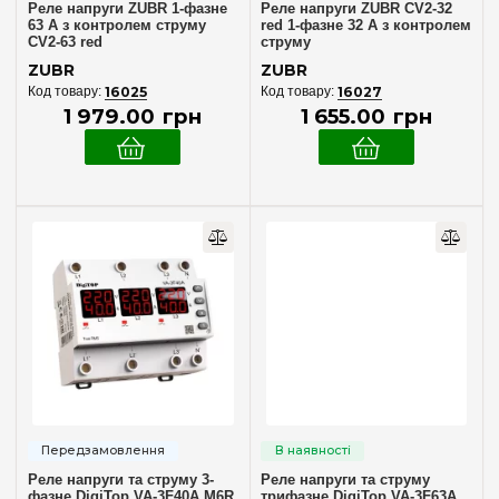
Реле напруги ZUBR 1-фазне
Реле напруги ZUBR CV2-32
63 А з контролем струму
red 1-фазне 32 А з контролем
CV2-63 red
струму
ZUBR
ZUBR
16025
16027
1 979
.
00
грн
1 655
.
00
грн
Реле напруги та струму 3-
Реле напруги та струму
фазне DigiTop VA-3F40A M6R
трифазне DigiTop VA-3F63A