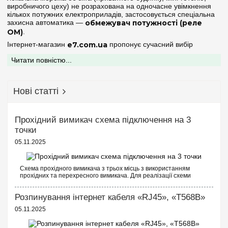
виробничого цеху) не розрахована на одночасне увімкнення
кількох потужних електроприладів, застосовується спеціальна
захисна автоматика —
обмежувач потужності (реле
ОМ)
.
Інтернет-магазин
e7.com.ua
пропонує сучасний вибір
цифрових та мікропроцесорних обмежувачів потужності від
Читати повністю...
провідних профільних виробників, таких як
DigiTop
та
F&F
.
Наше обладнання дозволяє гнучко налаштувати параметри
енергоспоживання, захищаючи кабельні траси від теплового
перевантаження та запобігаючи штрафам з боку енергомереж
Нові статті
за перевищення лімітів.
Принцип роботи та функціональні можливості
реле обмеження потужності
Прохідний вимикач схема підключення на 3
точки
Цифровий обмежувач потужності безперервно заміряє поточну
напругу та споживаний струм у ланцюзі, на підставі чого
05.11.2025
вираховує реальну споживану потужність у режимі реального
часу. Якщо сумарне навантаження перевищує заданий
користувачем поріг, пристрій запускає внутрішній таймер і після
Схема прохідного вимикача з трьох місць з використанням
закінчення встановленого часу відключає споживачів від
прохідних та перехресного вимикача. Для реалізації схеми
мережі.
прохідних вимикачів з трьох точок будуть потрібні наступні
вимикачі: Два од...
Сучасні обмежувачі потужності мають розширений захисний та
Розпинування інтернет кабеля «RJ45», «T568B»
комутаційний функціонал:
05.11.2025
Захист від критичних стрибків напруги:
Більшість
цифрових реле потужності (наприклад, серії від DigiTop)