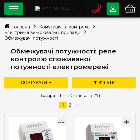
0 800
33-63-07
Головна
Комутація та контроль
Безкоштовно
Електричні вимірювальні прилади
info@e7.com.ua
Обмежувачі потужності
044
334-79-78
Обмежувачі потужності: реле
Viber
Telegram
контролю споживаної
потужності електромережі
СОРТУВАТИ
ФІЛЬТР
дешевше
дорожче
Товари
1 —
нові надходження
20
(всього 27)
Ціна
популярність
1
2
—
грн
Виробник