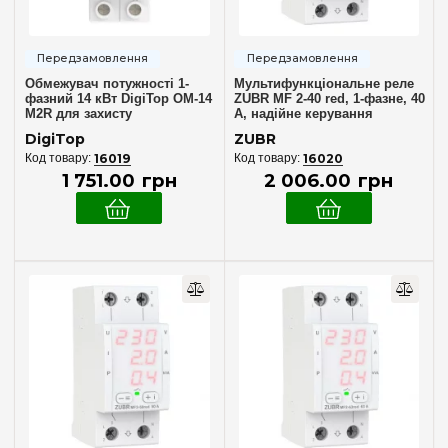
Обмежувач потужності 1-
Мультифункціональне реле
фазний 14 кВт DigiTop ОМ-14
ZUBR MF 2-40 red, 1-фазне, 40
M2R для захисту
А, надійне керування
електромережі
електромережею
DigiTop
ZUBR
16019
16020
1 751
.
00
грн
2 006
.
00
грн