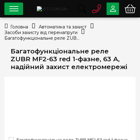
0 800
33-63-07
Головна
Автоматика та захист
Безкоштовно
Засоби захисту від перенапруги
info@e7.com.ua
Багатофункціональне реле ZUBR MF2-63 red 1-фазне, 63 А, надійний захист електромережі
044
334-79-78
Багатофункціональне реле
Viber
Telegram
ZUBR MF2-63 red 1-фазне, 63 А,
надійний захист електромережі