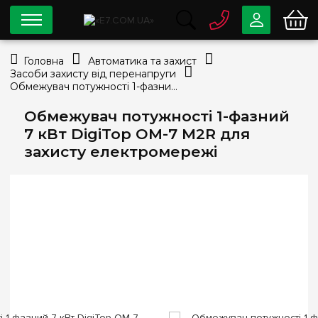
0 800
33-63-07
Головна
Автоматика та захист
Безкоштовно
Засоби захисту від перенапруги
info@e7.com.ua
Обмежувач потужності 1-фазний 7 кВт DigiTop ОМ-7 M2R для захисту електромережі
044
334-79-78
Обмежувач потужності 1-фазний
Viber
Telegram
7 кВт DigiTop ОМ-7 M2R для
захисту електромережі