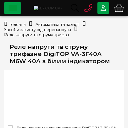
0 800
33-63-07
Головна
Автоматика та захист
Безкоштовно
Засоби захисту від перенапруги
info@e7.com.ua
Реле напруги та струму трифазне DigiTOP VA-3F40A M6W 40А з білим індикатором
044
334-79-78
Реле напруги та струму
Viber
Telegram
трифазне DigiTOP VA-3F40A
M6W 40А з білим індикатором