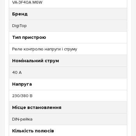
VA-3F40A M6W
Бренд
DigiTop
Тип пристрою
Реле контролю напруги і струму
Номінальний струм
40 А
Напруга
230/380 В
Місце встановлення
DIN-рейка
Кількість полюсів