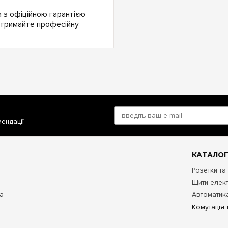
a з офіційною гарантією
 Отримайте професійну
мендації
КАТАЛОГ
Розетки та
Щити елект
та
Автоматика
Комутація 