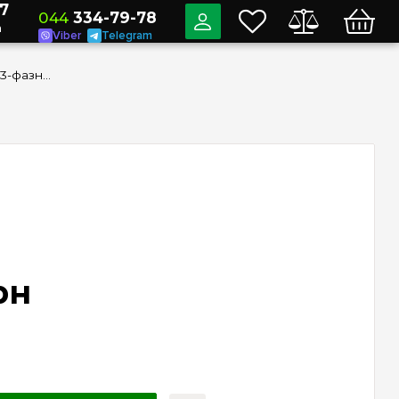
7
044
334-79-78
a
Viber
Telegram
Амперметр DigiTop АМ-3 3-фазний 1А-63А для DIN-рейки, код АM-3
рн