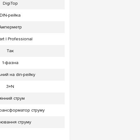
DigiTop
DIN-рейка
Амперметр
rt | Professional
Так
1-фазна
ний на din-рейку
3+N
мінний струм
трансформатор струму
рювання струму