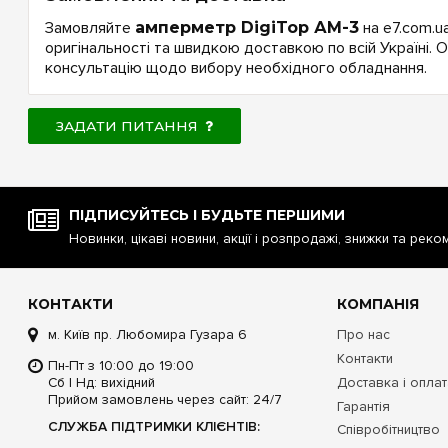
Замовляйте
амперметр DigiTop АМ-3
на e7.com.u
оригінальності та швидкою доставкою по всій Україні.
консультацію щодо вибору необхідного обладнання.
ЗАДАТИ ПИТАННЯ
ПІДПИСУЙТЕСЬ І БУДЬТЕ ПЕРШИМИ
Новинки, цікаві новини, акції і розпродажі, знижки та реко
КОНТАКТИ
КОМПАНІЯ
м. Київ пр. Любомира Гузара 6
Про нас
Контакти
Пн-Пт з 10:00 до 19:00
Сб | Нд: вихідний
Доставка і опла
Прийом замовлень через сайт: 24/7
Гарантія
СЛУЖБА ПІДТРИМКИ КЛІЄНТІВ:
Співробітництво