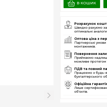
В КОШИК
Розрахунок кошт
Швидко рахуємо за
оптимальні аналоги 
Оптова ціна з п
Партнерські умови 
монтажників.
Повернення зали
Приймаємо надлишк
можливе протягом 1
ПДВ та повний п
Працюємо з будь-я
бухгалтерського об
Офіційна гаранті
Лише сертифікована
об'єктів.