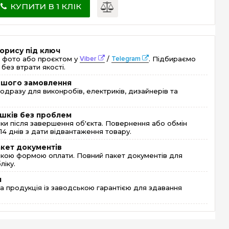
КУПИТИ В 1 КЛІК
орису під ключ
 фото або проєктом у
Viber
/
Telegram
. Підбираємо
без втрати якості.
ершого замовлення
одразу для виконробів, електриків, дизайнерів та
шків без проблем
и після завершення об'єкта. Повернення або обмін
4 днів з дати відвантаження товару.
акет документів
кою формою оплати. Повний пакет документів для
ліку.
я
 продукція із заводською гарантією для здавання