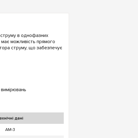
 струму в однофазних
 має можливість прямого
тора струму, що забезпечує
 вимірювань
ехнічні дані
АM-3