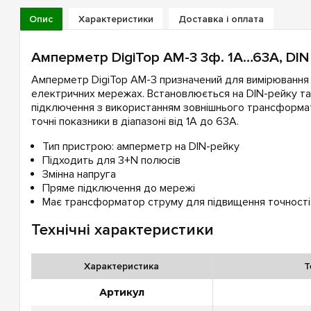
Опис
Характеристики
Доставка і оплата
Амперметр DigiTop АМ-3 3ф. 1А…63А, DIN
Амперметр DigiTop АМ-3 призначений для вимірювання
електричних мережах. Встановлюється на DIN-рейку та
підключення з використанням зовнішнього трансформа
точні показники в діапазоні від 1А до 63А.
Тип пристрою: амперметр на DIN-рейку
Підходить для 3+N полюсів
Змінна напруга
Пряме підключення до мережі
Має трансформатор струму для підвищення точності
Технічні характеристики
Характеристика
Т
Артикул