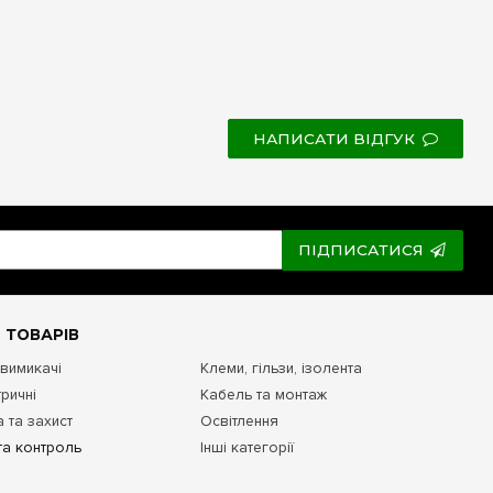
НАПИСАТИ ВІДГУК
ПІДПИСАТИСЯ
 ТОВАРІВ
 вимикачі
Клеми, гільзи, ізолента
ричні
Кабель та монтаж
 та захист
Освітлення
та контроль
Інші категорії