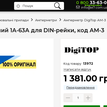
0 800
33-63-0
Безкоштовно
info@e7.com.u
рювальні прилади
Амперметри
ий 1А-63А для DIN-рейки, код АM-3
13972
Написати відгук
1 381
.
00
г