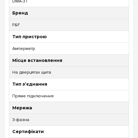
DMA-3T
Бренд
F&F
Тип пристрою
Амперметр
Місце встановлення
На дверцятах щита
Тип з’єднання
Пряме підключення
Мережа
3-фазна
Сертифікати