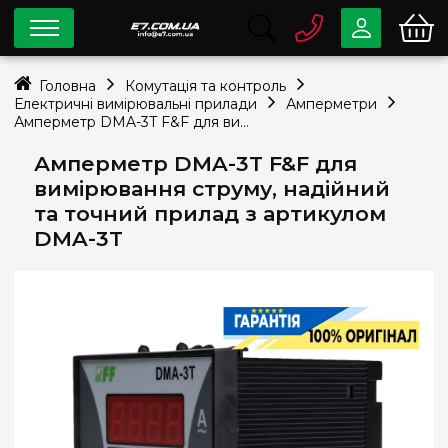
0 800
33-63-07
Головна
Комутація та контроль
Безкоштовно
Електричні вимірювальні прилади
Амперметри
info@e7.com.ua
Амперметр DMA-3T F&F для вимірювання струму, надійний та точний прилад з артикулом DMA-3T
044
334-79-78
Амперметр DMA-3T F&F для
Viber
Telegram
вимірювання струму, надійний
та точний прилад з артикулом
DMA-3T