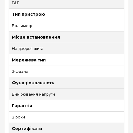
F&F
Тип пристрою
Вольтметр
Місце встановлення
На дверця щита
Мережева тип
3-фазна
Функціональність
Вимірювання напруги
Гарантія
2 роки
Сертифікати