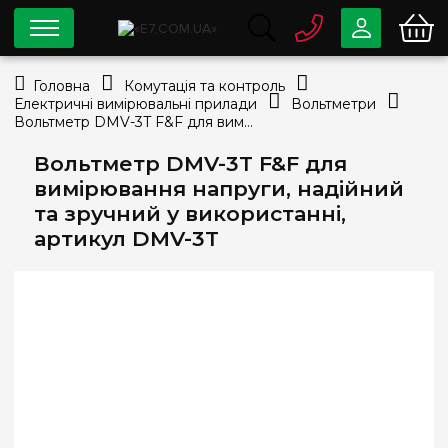
0 800
33-63-07
Головна
Комутація та контроль
Безкоштовно
Електричні вимірювальні прилади
Вольтметри
info@e7.com.ua
Вольтметр DMV-3T F&F для вимірювання напруги, надійний та зручний у використанні, артикул DMV-3T
044
334-79-78
Вольтметр DMV-3T F&F для
Viber
Telegram
вимірювання напруги, надійний
та зручний у використанні,
артикул DMV-3T