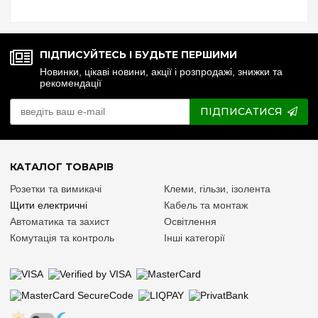
№4. Керування реле напруги через Wi-Fi. №5. Реле напруги чи
стабілізатор: що ...
ПІДПИСУЙТЕСЬ І БУДЬТЕ ПЕРШИМИ
Новинки, цікаві новини, акції і розпродажі, знижки та
рекомендації
ПІДПИСАТИСЯ
КАТАЛОГ ТОВАРІВ
Розетки та вимикачі
Клеми, гільзи, ізолента
Щити електричні
Кабель та монтаж
Автоматика та захист
Освітлення
Комутація та контроль
Інші категорії