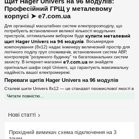
Щит Hager Univers на 96 модулів:
156
(+2)
Матеріал корпусу
Професійний ГРЩ у металевому
168
(+2)
корпусі ➤ e7.com.ua
Метал
(2)
180
(+3)
Для організації масштабних систем електророзподілу, що
182
(+2)
потребують встановлення великої кількості модульних
Дверцята
пристроїв, оптимальним вибором буде
купити металевий
192
(+2)
щит Hager Univers на 96 модулів
. Восьмирядне
Непрозора
(2)
компонування (8х12) надає інженеру величезний простір для
216
(+1)
логічного поділу груп споживачів, встановлення систем АВР,
240
контролерів "розумного будинку" та багатоканальних систем
(+2)
Серія
захисту. В інтернет-магазині
e7.com.ua
ви знайдете
252
(+2)
оригінальні шафи серії Univers, що гарантують максимальну
Univers
(2)
надійність вашої електромережі.
288
(+1)
Переваги щитів Hager Univers на 96 модулів
336
(+1)
Колір корпусу
Сталеві щити Univers 8х12 — це стандарт промислової якості в
цивільному будівництві:
Читати повністю...
Білий
(2)
Підвищений захист IP44:
Корпуси цієї категорії надійно
захищені від потрапляння пилу та водяних бризок, що
дозволяє встановлювати їх у технічних приміщеннях,
Ступінь захисту IP
Нові статті
гаражах або підвалах без ризику для автоматики.
Механічна стійкість:
Корпус із листової сталі з
IP44
(2)
порошковим покриттям білого кольору (RAL 9010) стійкий до
зовнішніх впливів, забезпечуючи довговічність експлуатації та
Прохідний вимикач схема підключення на 3
естетичний вигляд.
точки