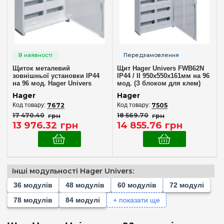
Кількість модулів
Пустой
(+128)
36
(+3)
48
(+4)
Щиток металевий
Щит Hager Univers FWB62N
60
зовнішньої установки IP44
IP44 / II 950x550x161мм на 96
(+3)
на 96 мод. Hager Univers
мод. (З блоком для клем)
72
FWB42S
(+6)
Hager
Hager
78
7672
7505
(+2)
17 470
.
40
грн
18 569
.
70
грн
84
(+3)
13 976
.
32
грн
14 855
.
76
грн
96
104
(+2)
108
(+2)
Інші модульності Hager Univers:
Комплектація клемами PE+N
120
(+4)
36 модулів
48 модулів
60 модулів
72 модулі
Немає в комплекті
(1)
130
(+2)
78 модулів
84 модулі
+ показати ще
У комплекті
(1)
144
(+6)