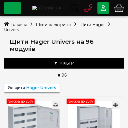
0 800
33-63-07
Головна
Щити електричні
Щити Hager
Безкоштовно
Univers
info@e7.com.ua
044
334-79-78
Щити Hager Univers на 96
модулів
Viber
Telegram
ФІЛЬТР
96
Ціна
Усі щити
Hager Univers
—
грн
Знижка до 25%
Знижка до 25%
Тип монтажу
Зовнішній
(2)