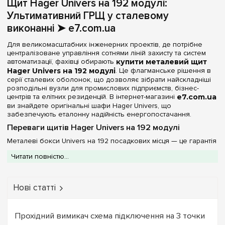
Щит Hager Univers на 192 модулі:
192
Непрозора
Ультимативний ГРЩ у сталевому
(2)
216
(+1)
виконанні ➤ e7.com.ua
240
(+2)
Серія
Для великомасштабних інженерних проектів, де потрібне
252
(+2)
централізоване управління сотнями ліній захисту та систем
Univers
(2)
автоматизації, фахівці обирають
купити металевий щит
288
(+1)
Hager Univers на 192 модулі
. Це флагманське рішення в
серії сталевих оболонок, що дозволяє зібрати найскладніші
336
(+1)
Колір корпусу
розподільні вузли для промислових підприємств, бізнес-
центрів та елітних резиденцій. В інтернет-магазині
e7.com.ua
Білий
(2)
ви знайдете оригінальні шафи Hager Univers, що
забезпечують еталонну надійність енергопостачання.
Ступінь захисту IP
Переваги щитів Hager Univers на 192 модулі
Металеві бокси Univers на 192 посадкових місця — це гарантія
IP44
(2)
структурного порядку в найскладніших мережах:
Читати повністю...
Промисловий стандарт захисту:
Ступінь захисту
IP44
Двері
забезпечує повну ізоляцію обладнання від пилу та
водяних бризок, що дозволяє експлуатувати щит у
Нові статті
Непрозора
технічних зонах, паркінгах та виробничих приміщеннях.
(2)
Механічна жорсткість:
Корпус із листової сталі з
порошковим напиленням білого кольору (RAL 9010) легко
Ширина, мм
витримує вагу масивної збірки зі 192 модулів, не
Прохідний вимикач схема підключення на 3 точки
допускаючи деформацій.