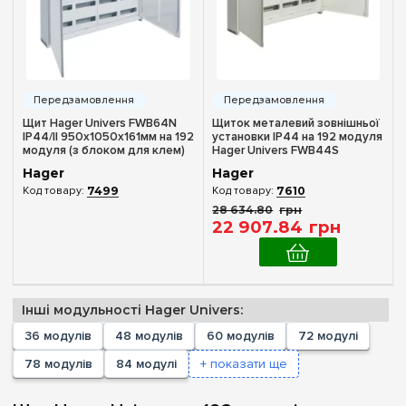
48
(+4)
60
(+3)
72
(+6)
78
(+2)
84
(+3)
Щит Hager Univers FWB64N
Щиток металевий зовнішньої
IP44/II 950х1050x161мм на 192
установки IP44 на 192 модуля
96
(+2)
модуля (з блоком для клем)
Hager Univers FWB44S
104
(+2)
Hager
Hager
7499
7610
108
(+2)
28 634
.
80
грн
Комплектація клемами PE+N
120
22 907
.
84
грн
(+4)
Немає в комплекті
(1)
130
(+2)
У комплекті
(1)
144
(+6)
156
(+2)
Інші модульності Hager Univers:
Матеріал корпусу
168
(+2)
36 модулів
48 модулів
60 модулів
72 модулі
Метал
(2)
180
(+3)
78 модулів
84 модулі
+ показати ще
182
(+2)
Дверцята