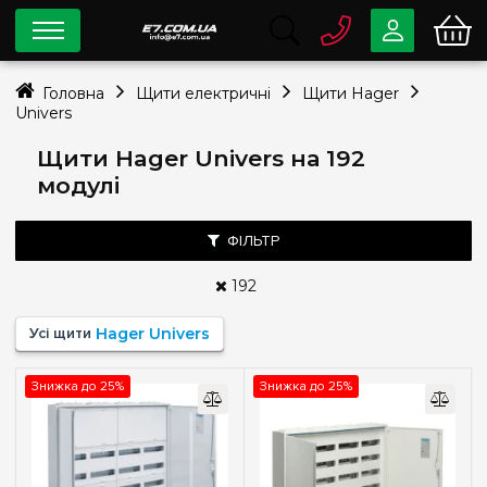
0 800
33-63-07
Головна
Щити електричні
Щити Hager
Безкоштовно
Univers
info@e7.com.ua
044
334-79-78
Щити Hager Univers на 192
модулі
Viber
Telegram
ФІЛЬТР
192
Тип монтажу
Усі щити
Hager Univers
Зовнішній
(2)
Знижка до 25%
Знижка до 25%
Кількість модулів
Пустой
(+128)
36
(+3)