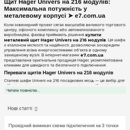
Непрозора
(1)
Щит Hager Univers на 216 модулів:
192
(+2)
Максимальна потужність у
216
Серія
металевому корпусі ➤ e7.com.ua
240
(+2)
Univers
Коли інженерний проект сягає масштабів великого торгового
(1)
252
(+2)
центру, офісного комплексу або автоматизованого
виробництва, фахівці приймають рішення
купити
288
(+1)
Колір корпусу
металевий щит Hager Univers на 216 модулів
. Ця шафа
є еталоном місткості та надійності, дозволяючи зосередити
336
(+1)
Білий
управління всіма енергосистемами об'єкта в одному
(1)
захищеному вузлі. В інтернет-магазині
e7.com.ua
представлена оригінальна продукція Hager, укомплектована
Ступінь захисту IP
клемами для швидкого та безпечного підключення.
Переваги щитів Hager Univers на 216 модулів
IP44
(1)
Сталеві шафи Univers на 216 посадкових місць — це вибір для
об'єктів з підвищеними вимогами до відмовостійкості:
Двері
Читати повністю...
Клеми PE+N у комплекті:
Наявність заводських шин
заземлення та нейтралі значно спрощує монтаж та гарантує
Непрозора
(1)
надійність контактів при високих струмових навантаженнях.
Захист за стандартом IP44:
Герметичний сталевий
Нові статті
корпус надійно оберігає внутрішнє обладнання від пилу та
Ширина, мм
водяних бризок, що критично важливо для
електрощитових та технічних приміщень.
800 мм
Прохідний вимикач схема підключення на 3 точки
(1)
Індустріальна міцність:
Металева конструкція з