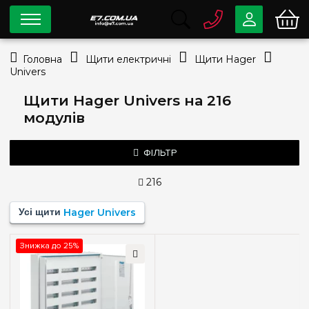
0 800
33-63-07
Головна
Щити електричні
Щити Hager
Безкоштовно
Univers
info@e7.com.ua
044
334-79-78
Щити Hager Univers на 216
модулів
Viber
Telegram
ФІЛЬТР
216
Тип монтажу
Усі щити
Hager Univers
Зовнішній
(1)
Знижка до 25%
Кількість модулів
Пустой
(+128)
36
(+3)