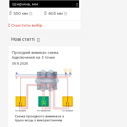
Також рекомендуємо 
Ширина, мм
гріються (трансформа
550 мм
603 мм
(1)
(1)
Потрібен надійний ф
гарантія, експертиза 
Очистити вибір
Нові статті
Прохідний вимикач схема
підключення на 3 точки
05.11.2025
Схема прохідного вимикача з
трьох місць з використанням
прохідних та перехресного