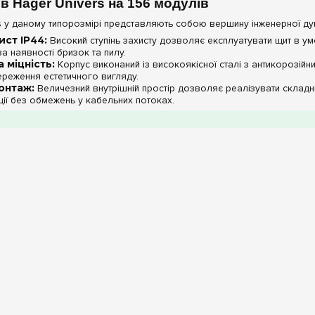
в Hager Univers на 156 модулів
s у даному типорозмірі представляють собою вершину інженерної ду
ст IP44:
Високий ступінь захисту дозволяє експлуатувати щит в ум
за наявності бризок та пилу.
 міцність:
Корпус виконаний із високоякісної сталі з антикорозійни
ереження естетичного вигляду.
онтаж:
Величезний внутрішній простір дозволяє реалізувати складні
ції без обмежень у кабельних потоках.
троль:
Суцільні сталеві дверцята приховують складне обладнання ві
актеристики Hager Univers (156 мод.)
Характеристика
Матеріал корпусу
Загальна місткість
Ступінь захисту
Тип монтажу
m.ua:
При проектуванні збірки на 156 модулів обов'язково враховуйт