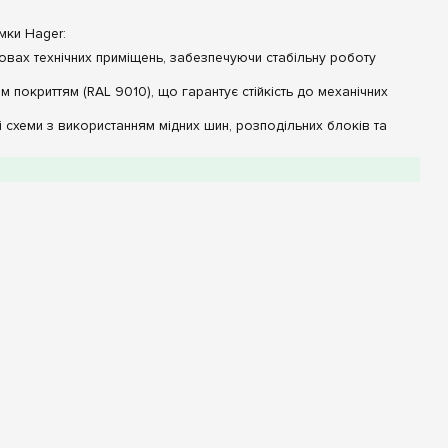
мки Hager:
овах технічних приміщень, забезпечуючи стабільну роботу
м покриттям (RAL 9010), що гарантує стійкість до механічних
 схеми з використанням мідних шин, розподільних блоків та
д сторонніх очей та служать додатковим екраном безпеки.
Параметри та дані
Сталь (Листовий метал)
156 модулів
IP44
Настінний (навісний)
е вагу обладнання та обирайте відповідне кріплення для стіни.