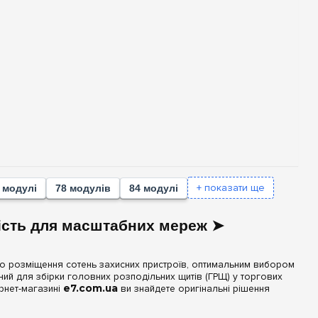
+ показати ще
 модулі
78 модулів
84 модулі
кість для масштабних мереж ➤
го розміщення сотень захисних пристроїв, оптимальним вибором
ний для збірки головних розподільних щитів (ГРЩ) у торгових
рнет-магазині
e7.com.ua
ви знайдете оригінальні рішення