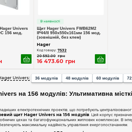
ерегляд
Швидкий перегляд
ager Univers
Щит Hager Univers FWB62M2
QC 156 мод.
IP44/II 950x550x161мм 156 мод.
(зовнішній, без клем)
Hager
7532
20 592
.
00
грн
н
16 473
.
60
грн
Hager Univers:
36 модулів
48 модулів
60 модулів
72
ivers на 156 модулів: Ультимативна міст
кладніших електротехнічних проектів, що потребують централізовано
евий щит Hager Univers на 156 модулів
. Цей корпус призначе
робничих цехах та багатофункціональних житлових комплексах. В інте
абезпечують максимальну надійність управління енергопостачанням.