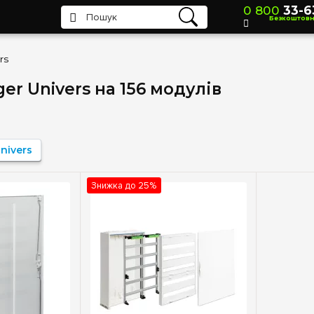
0 800
33-6
Безкоштов
rs
er Univers на 156 модулів
nivers
Знижка до 25%