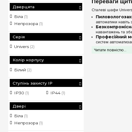
Переваги щиті
Дверцята
Сталеві шафи Univer
Біла
Пиловологозахи
(1)
автоматики навіть 
Непрозора
(1)
Безкомпромісна
навантажень та зб
Професійний м
Серія
систем автоматиза
Univers
Безпека та кон
(2)
Читати повністю...
Технічні хар
Колір корпусу
Білий
(2)
Ступінь захисту IP
IP30
IP44
(1)
(1)
Двері
Біла
(1)
Непрозора
(1)
Порада від e7.co