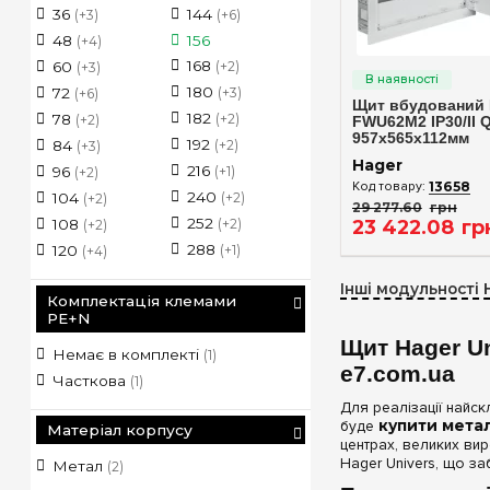
36
144
(+3)
(+6)
48
156
(+4)
Швидкий п
168
60
(+2)
(+3)
180
72
(+3)
(+6)
Щит вбудований H
182
78
(+2)
(+2)
FWU62M2 IP30/II 
957x565x112мм
192
84
(+2)
(+3)
Hager
216
96
(+1)
(+2)
13658
240
104
(+2)
(+2)
29 277
.
60
грн
252
23 422
.
08
гр
108
(+2)
(+2)
288
120
(+1)
(+4)
Інші модульності 
Комплектація клемами
PE+N
Щит Hager Un
Немає в комплекті
(1)
e7.com.ua
Часткова
(1)
Для реалізації найс
буде
купити метал
Матеріал корпусу
центрах, великих ви
Hager Univers, що з
Метал
(2)