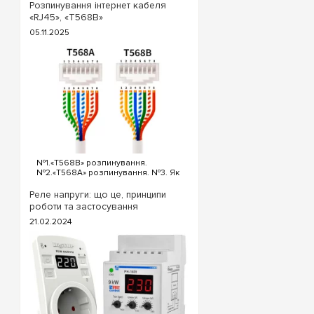
вимикача. Для реалізації схеми
Розпинування інтернет кабеля
прохідних вимикачів з трьох точок
«RJ45», «T568B»
будуть потрібні наступні вимикачі:
05.11.2025
Два од...
№1.«T568B» розпинування.
№2.«T568A» розпинування. №3. Як
обтиснути кабель інтернет?
«T568B» розпинування інтернет
Реле напруги: що це, принципи
кабелю Порядок проводів схеми
роботи та застосування
«T568B»: «T568B» 1...
21.02.2024