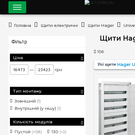
Головна
Щити електричні
Щити Hager
Unive
Щити Hag
Фільтр
156
Ціна
Усі щити
Hager U
—
грн
Тип монтажу
Зовнішній
(1)
Внутрішній (у нішу)
(1)
Кількість модулів
Пустой
130
336
(+128)
(+2)
(+1)