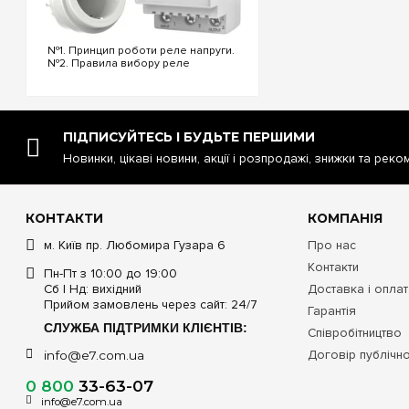
№1. Принцип роботи реле напруги.
№2. Правила вибору реле
напруги. №3. Функціональність та
налаштування реле напруги. №4.
Керування реле напруги через Wi-
Fi. №5. Реле напруги чи
стабілізатор: що ...
ПІДПИСУЙТЕСЬ І БУДЬТЕ ПЕРШИМИ
Новинки, цікаві новини, акції і розпродажі, знижки та реко
КОНТАКТИ
КОМПАНІЯ
м. Київ пр. Любомира Гузара 6
Про нас
Контакти
Пн-Пт з 10:00 до 19:00
Сб | Нд: вихідний
Доставка і опла
Прийом замовлень через сайт: 24/7
Гарантія
СЛУЖБА ПІДТРИМКИ КЛІЄНТІВ:
Співробітництво
Договір публічн
info@e7.com.ua
0 800
33-63-07
info@e7.com.ua