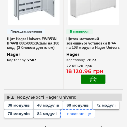
48
(+4)
60
(+3)
72
(+6)
78
(+2)
84
(+3)
Щит Hager Univers FWB53N
Щиток металевий
IP44/II 800x800x161мм на 108
зовнішньої установки IP44
96
(+2)
мод. (З блоком для клем)
на 108 модулів Hager Univers
FWB33S
104
(+2)
Hager
Hager
7503
7673
108
22 651
.
20
грн
Комплектація клемами PE+N
120
(+4)
18 120
.
96
грн
Немає в комплекті
(1)
130
(+2)
У комплекті
(1)
144
(+6)
156
(+2)
Інші модульності Hager Univers:
Матеріал корпусу
168
(+2)
36 модулів
48 модулів
60 модулів
72 модулі
Метал
(2)
180
(+3)
+ показати ще
78 модулів
84 модулі
182
(+2)
Дверцята