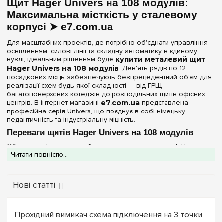
Щит Hager Univers на 108 модулів:
192
(+2)
Максимальна місткість у сталевому
Непрозора
(2)
216
(+1)
корпусі ➤ e7.com.ua
240
(+2)
Серія
Для масштабних проектів, де потрібно об'єднати управління
252
(+2)
освітленням, силові лінії та складну автоматику в єдиному
Univers
(2)
вузлі, ідеальним рішенням буде
купити металевий щит
288
(+1)
Hager Univers на 108 модулів
. Дев'ять рядів по 12
посадкових місць забезпечують безпрецедентний об'єм для
336
(+1)
Колір корпусу
реалізації схем будь-якої складності — від ГРЩ
багатоповерхових котеджів до розподільних щитів офісних
Білий
(2)
центрів. В інтернет-магазині
e7.com.ua
представлена
професійна серія Univers, що поєднує в собі німецьку
педантичність та індустріальну міцність.
Ступінь захисту IP
Переваги щитів Hager Univers на 108 модулів
IP44
(2)
Обираючи флагманський типорозмір сталевих шаф Univers,
Читати повністю...
ви отримуєте обладнання експертного класу:
Захист за стандартом IP44:
Висока герметичність
Двері
корпусу дозволяє безпечно експлуатувати щит у технічних
зонах, підвалах або майстернях, захищаючи автоматику від
Нові статті
Непрозора
(2)
вологи та пилу.
Промислова надійність:
Корпус виготовлений із
високоякісної листової сталі та покритий зносостійкою
Ширина, мм
Прохідний вимикач схема підключення на 3 точки
порошковою емаллю білого кольору (RAL 9010), що