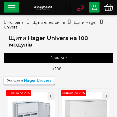
0 800
33-63-07
Головна
Щити електричні
Щити Hager
Безкоштовно
Univers
info@e7.com.ua
044
334-79-78
Щити Hager Univers на 108
модулів
Viber
Telegram
ФІЛЬТР
108
Тип монтажу
Усі щити
Hager Univers
Зовнішній
(2)
Знижка до 25%
Знижка до 25%
Кількість модулів
Пустой
(+128)
36
(+3)