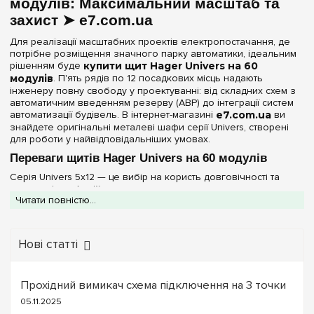
модулів: Максимальний масштаб та
IP44
(1)
захист ➤ e7.com.ua
Для реалізації масштабних проектів електропостачання, де
Двері
потрібне розміщення значного парку автоматики, ідеальним
рішенням буде
купити щит Hager Univers на 60
Непрозора
(3)
модулів
. П'ять рядів по 12 посадкових місць надають
інженеру повну свободу у проектуванні: від складних схем з
автоматичним введенням резерву (АВР) до інтеграції систем
Ширина, мм
автоматизації будівель. В інтернет-магазині
e7.com.ua
ви
знайдете оригінальні металеві шафи серії Univers, створені
300 мм
(1)
для роботи у найвідповідальніших умовах.
550 мм
(1)
Переваги щитів Hager Univers на 60 модулів
603 мм
(1)
Серія Univers 5х12 — це вибір на користь довговічності та
зручності професійного монтажу:
Читати повністю...
Очистити вибір
Повна готовність «з коробки»:
Всі моделі на 60
модулів оснащені
клемами PE+N
, що гарантує правильний
та швидкий розподіл захисних і нульових провідників без
Нові статті
купівлі додаткових елементів.
Промислова надійність:
Корпус із високоякісної
листової сталі з полімерним покриттям забезпечує захист
обладнання від пилу, вологи та механічних пошкоджень.
Прохідний вимикач схема підключення на 3 точки
Варіативність захисту:
В наявності щити зі ступенем
05.11.2025
IP40
для чистих приміщень та
IP44
для захисту від бризок