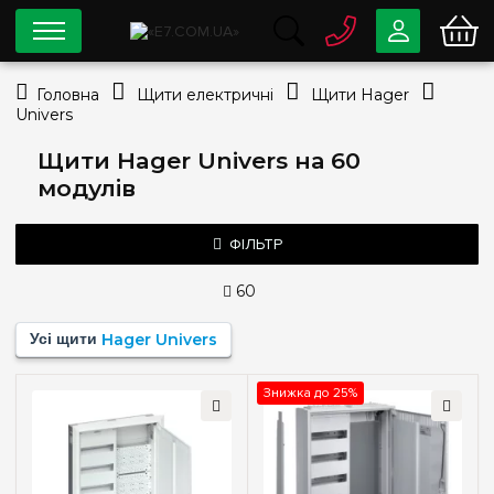
0 800
33-63-07
Головна
Щити електричні
Щити Hager
Безкоштовно
Univers
info@e7.com.ua
044
334-79-78
Щити Hager Univers на 60
модулів
Viber
Telegram
ФІЛЬТР
60
Ціна
Усі щити
Hager Univers
—
грн
Знижка до 25%
Тип монтажу
Зовнішній
(2)