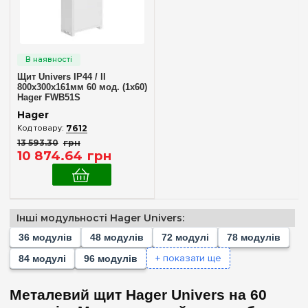
144
(+6)
Матеріал корпусу
156
(+2)
Метал
(3)
168
(+2)
180
(+3)
Дверцята
Щит Univers IP44 / II
182
(+2)
800x300x161мм 60 мод. (1x60)
Непрозора
Hager FWB51S
(3)
192
(+2)
Hager
216
(+1)
7612
Серія
13 593
.
30
грн
240
(+2)
10 874
.
64
грн
Univers
(3)
252
(+2)
288
(+1)
Колір корпусу
336
(+1)
Білий
(3)
Інші модульності Hager Univers:
36 модулів
48 модулів
72 модулі
78 модулів
Ступінь захисту IP
+ показати ще
84 модулі
96 модулів
IP30
(1)
Металевий щит Hager Univers на 60
IP40
(1)