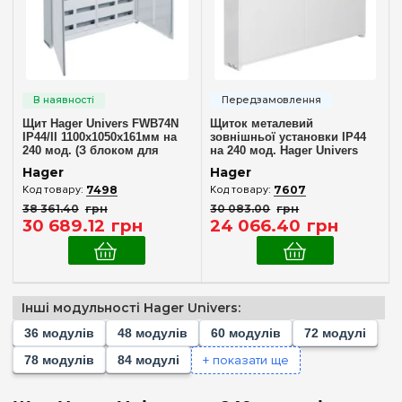
Кількість модулів
Пустой
(+128)
36
(+3)
48
(+4)
Щит Hager Univers FWB74N
Щиток металевий
60
(+3)
IP44/II 1100x1050x161мм на
зовнішньої установки IP44
240 мод. (З блоком для
на 240 мод. Hager Univers
72
(+6)
клем)
FWB54S
Hager
Hager
78
(+2)
7498
7607
38 361
.
40
грн
30 083
.
00
грн
84
(+3)
30 689
.
12
грн
24 066
.
40
грн
96
(+2)
104
(+2)
108
(+2)
Інші модульності Hager Univers:
Комплектація клемами PE+N
120
(+4)
36 модулів
48 модулів
60 модулів
72 модулі
Немає в комплекті
(1)
130
(+2)
+ показати ще
78 модулів
84 модулі
У комплекті
(1)
144
(+6)