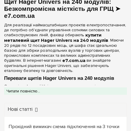
Щит Hager Univers на 240 модулів:
156
(+2)
Матеріал корпусу
Безкомпромісна місткість для ГРЩ ➤
168
(+2)
e7.com.ua
Метал
(2)
180
(+3)
Для реалізації наймасштабніших проектів електропостачання,
182
(+2)
де потрібно об'єднати управління сотнями силових та
Дверцята
слабкострумових ліній, фахівці обирають
купити
192
(+2)
металевий щит Hager Univers на 240 модулів
. Маючи
Непрозора
(2)
216
(+1)
20 рядів по 12 посадкових місць, ця шафа стає ідеальною
базою для збірки розподільних вузлів у торгових центрах,
240
промислових комплексах та великих адміністративних
Серія
будівлях. В інтернет-магазині
e7.com.ua
ви знайдете
252
(+2)
оригінальні рішення Hager Univers, що забезпечують
Univers
(2)
еталонну безпеку та довговічність.
288
(+1)
Переваги щитів Hager Univers на 240 модулів
336
(+1)
Колір корпусу
Сталеві шафи серії Univers у даному виконанні — це вершина
Читати повністю...
модельного ряду за місткістю:
Білий
(2)
Пиловологозахист IP44:
Високий ступінь захисту
дозволяє експлуатувати щит у технічних зонах, паркінгах
Ступінь захисту IP
або майстернях, гарантуючи захист автоматики від крапель
Нові статті
води та пилу.
IP44
(2)
Максимальна жорсткість:
Корпус виконаний із
високоякісної листової сталі з порошковим покриттям (RAL
Прохідний вимикач схема підключення на 3 точки
9010), що дозволяє надійно утримувати вагу сотень