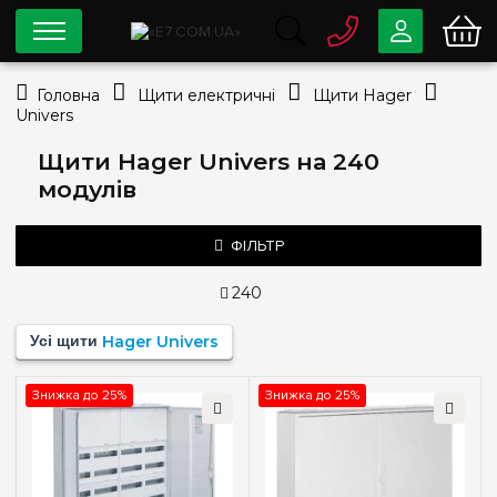
0 800
33-63-07
Головна
Щити електричні
Щити Hager
Безкоштовно
Univers
info@e7.com.ua
044
334-79-78
Щити Hager Univers на 240
модулів
Viber
Telegram
ФІЛЬТР
240
Ціна
Усі щити
Hager Univers
—
грн
Знижка до 25%
Знижка до 25%
Тип монтажу
Зовнішній
(2)