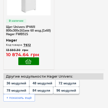
144
(+6)
Материал корпуса
156
(+2)
Металл
(3)
168
(+2)
180
(+3)
Дверца
Щит Univers IP44/II
182
(+2)
800x300x161мм 60 мод.(1x60)
Непрозрачная
Hager FWB51S
(3)
192
(+2)
Hager
216
(+1)
7612
Серия
13 593
.
30
грн
240
(+2)
10 874
.
64
грн
Univers
(3)
252
(+2)
288
(+1)
Цвет корпуса
336
(+1)
Белый
(3)
Другие модульности Hager Univers:
36 модулей
48 модулей
72 модуля
Степень защиты IP
78 модулей
84 модуля
96 модулей
IP30
(1)
+ показать ещё
IP40
(1)