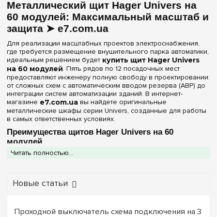
Металлический щит Hager Univers на
IP44
(1)
60 модулей: Максимальный масштаб и
защита ➤ e7.com.ua
Дверь
Для реализации масштабных проектов электроснабжения,
Непрозрачная
(3)
где требуется размещение внушительного парка автоматики,
идеальным решением будет
купить щит Hager Univers
на 60 модулей
. Пять рядов по 12 посадочных мест
Ширина, мм
предоставляют инженеру полную свободу в проектировании:
от сложных схем с автоматическим вводом резерва (АВР) до
300 мм
(1)
интеграции систем автоматизации зданий. В интернет-
магазине
e7.com.ua
вы найдете оригинальные
550 мм
(1)
металлические шкафы серии Univers, созданные для работы
в самых ответственных условиях.
603 мм
(1)
Преимущества щитов Hager Univers на 60
модулей
Очистить выбор
Читать полностью...
Серия Univers 5х12 — это выбор в пользу долговечности и
удобства профессионального монтажа:
Полная готовность «из коробки»:
Все модели на 60
Новые статьи
модулей оснащены
клеммами PE+N
, что гарантирует
правильное и быстрое распределение защитных и
нулевых проводников без покупки доборных элементов.
Промышленная надежность:
Корпус из
Проходной выключатель схема подключения на 3