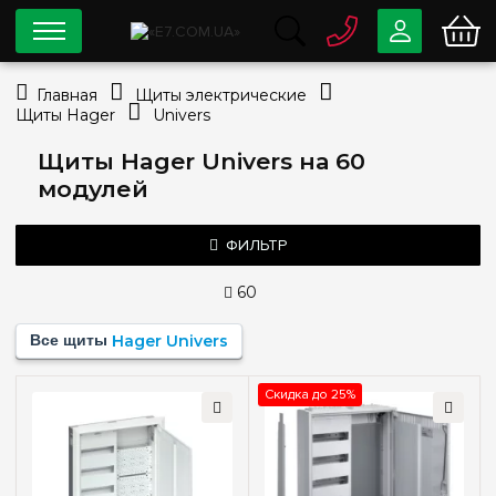
0 800
33-63-07
Главная
Щиты электрические
Бесплатно
Щиты Hager
Univers
info@e7.com.ua
044
334-79-78
Щиты Hager Univers на 60
модулей
Viber
Telegram
ФИЛЬТР
60
Цена
Все щиты
Hager Univers
—
грн
Скидка до 25%
Тип монтажа
Наружный
(2)