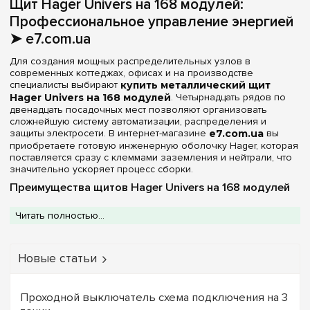
В комплекте
Щит Hager Univers на 168 модулей:
(1)
130
(+2)
Профессиональное управление энергией
Частичная
(1)
144
(+6)
➤ e7.com.ua
156
(+2)
Материал корпуса
Для создания мощных распределительных узлов в
168
современных коттеджах, офисах и на производстве
Металл
(2)
специалисты выбирают
купить металлический щит
180
(+3)
Hager Univers на 168 модулей
. Четырнадцать рядов по
182
(+2)
двенадцать посадочных мест позволяют организовать
Дверца
сложнейшую систему автоматизации, распределения и
192
(+2)
защиты электросети. В интернет-магазине
e7.com.ua
вы
Белая
(1)
приобретаете готовую инженерную оболочку Hager, которая
216
(+1)
поставляется сразу с клеммами заземления и нейтрали, что
Непрозрачная
(1)
значительно ускоряет процесс сборки.
240
(+2)
Преимущества щитов Hager Univers на 168 модулей
252
(+2)
Серия
Серия Univers в данном исполнении — это стандарт
288
(+1)
Читать полностью...
надежности для масштабных электротехнических работ:
Univers
(2)
336
(+1)
Полная комплектация:
Наличие
клемм PE+N в
комплекте
избавляет от необходимости подбирать
Цвет корпуса
Новые статьи
аксессуары отдельно и гарантирует идеальную
совместимость компонентов.
Белый
(2)
Защита промышленного уровня:
Степень защиты
IP44
позволяет устанавливать шкаф в технических
Проходной выключатель схема подключения на 3
помещениях, гаражах и подвалах, не опасаясь попадания