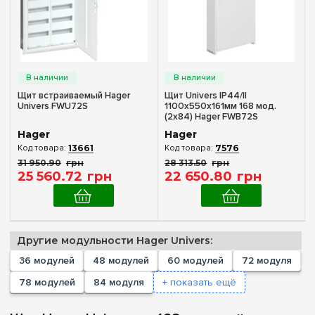
Наружный
(1)
Внутренний (в нишу)
(1)
Количество модулей
Пустой
(+128)
Щит встраиваемый Hager
Щит Univers IP44/II
Univers FWU72S
1100x550x161мм 168 мод.
36
(+3)
(2x84) Hager FWB72S
48
(+4)
Hager
Hager
13661
7576
60
(+3)
31 950
.
90
грн
28 313
.
50
грн
72
(+6)
25 560
.
72
грн
22 650
.
80
грн
78
(+2)
84
(+3)
96
(+2)
Другие модульности Hager Univers:
104
(+2)
36 модулей
48 модулей
60 модулей
72 модуля
108
(+2)
78 модулей
84 модуля
+ показать ещё
Комплектация клеммами PE+N
120
(+4)