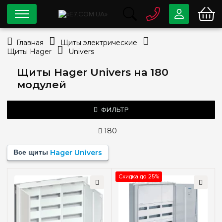
0 800
33-63-07
Главная
Щиты электрические
Бесплатно
Щиты Hager
Univers
info@e7.com.ua
044
334-79-78
Щиты Hager Univers на 180
модулей
Viber
Telegram
ФИЛЬТР
180
Цена
Все щиты
Hager Univers
—
грн
Скидка до 25%
Тип монтажа
Наружный
(2)