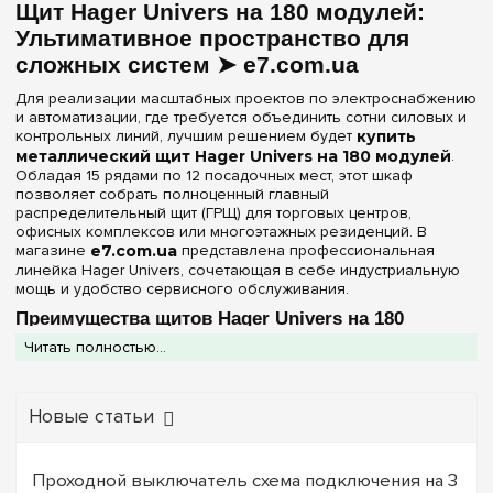
Щит Hager Univers на 180 модулей:
Степень защиты IP
Ультимативное пространство для
IP30
(1)
сложных систем ➤ e7.com.ua
IP44
(2)
Для реализации масштабных проектов по электроснабжению
и автоматизации, где требуется объединить сотни силовых и
контрольных линий, лучшим решением будет
купить
Дверь
металлический щит Hager Univers на 180 модулей
.
Белая
Обладая 15 рядами по 12 посадочных мест, этот шкаф
(1)
позволяет собрать полноценный главный
Непрозрачная
(2)
распределительный щит (ГРЩ) для торговых центров,
офисных комплексов или многоэтажных резиденций. В
магазине
e7.com.ua
представлена профессиональная
Ширина, мм
линейка Hager Univers, сочетающая в себе индустриальную
мощь и удобство сервисного обслуживания.
800 мм
(2)
Преимущества щитов Hager Univers на 180
853 мм
модулей
(1)
Читать полностью...
Выбирая флагманский типоразмер стальных шкафов Hager,
Очистить выбор
вы получаете оборудование высшего класса надежности:
Новые статьи
Пылевлагозащита IP44:
Герметичный металлический
корпус надежно защищает автоматику от пыли и водяных
брызг, что актуально для установки в специализированных
электрощитовых, подвалах или мастерских.
Проходной выключатель схема подключения на 3
Стальная конструкция:
Корпус изготовлен из