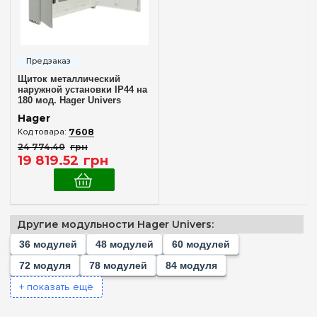
Нет в комплекте
(1)
144
(+6)
Частичная
(1)
156
(+2)
168
(+2)
Материал корпуса
180
Щиток металлический
Металл
(3)
182
(+2)
наружной установки IP44 на
180 мод. Hager Univers
192
(+2)
FWB53S
Hager
Дверца
216
(+1)
7608
Белая
(1)
24 774
.
40
грн
240
(+2)
19 819
.
52
грн
Непрозрачная
(2)
252
(+2)
288
(+1)
Серия
336
(+1)
Другие модульности Hager Univers:
Univers
(3)
36 модулей
48 модулей
60 модулей
Цвет корпуса
72 модуля
78 модулей
84 модуля
Белый
+ показать ещё
(3)