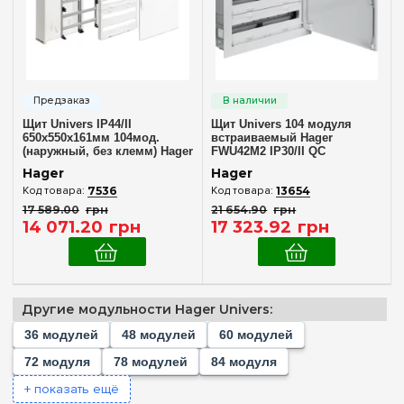
Внутренний (в нишу)
(1)
Количество модулей
Пустой
(+128)
36
(+3)
Щит Univers IP44/II
Щит Univers 104 модуля
48
(+4)
650x550x161мм 104мод.
встраиваемый Hager
(наружный, без клемм) Hager
FWU42M2 IP30/II QC
60
(+3)
FWB42M2
657x565x112мм
Hager
Hager
72
(+6)
7536
13654
17 589
.
00
грн
21 654
.
90
грн
78
(+2)
14 071
.
20
грн
17 323
.
92
грн
84
(+3)
96
(+2)
104
Другие модульности Hager Univers:
108
(+2)
36 модулей
48 модулей
60 модулей
Комплектация клеммами PE+N
120
(+4)
72 модуля
78 модулей
84 модуля
Нет в комплекте
(1)
130
(+2)
+ показать ещё