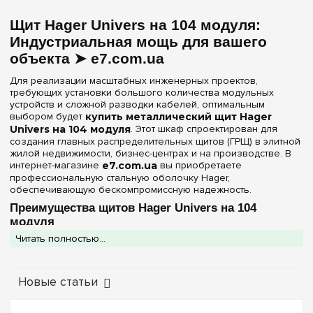
Частичная
(1)
144
(+6)
Щит Hager Univers на 104 модуля:
156
(+2)
Материал корпуса
Индустриальная мощь для вашего
168
(+2)
объекта ➤ e7.com.ua
Металл
(2)
180
(+3)
Для реализации масштабных инженерных проектов,
182
(+2)
требующих установки большого количества модульных
Дверца
устройств и сложной разводки кабелей, оптимальным
192
(+2)
выбором будет
купить металлический щит Hager
Белая
(1)
216
Univers на 104 модуля
. Этот шкаф спроектирован для
(+1)
Непрозрачная
создания главных распределительных щитов (ГРЩ) в элитной
(1)
240
(+2)
жилой недвижимости, бизнес-центрах и на производстве. В
интернет-магазине
e7.com.ua
вы приобретаете
252
(+2)
Серия
профессиональную стальную оболочку Hager,
обеспечивающую бескомпромиссную надежность.
288
(+1)
Univers
(2)
Преимущества щитов Hager Univers на 104
336
(+1)
модуля
Цвет корпуса
Читать полностью...
Серия Univers в таком типоразмере — это выбор
специалистов, ценящих надежность и удобство
Белый
(2)
обслуживания:
Новые статьи
Защита в сложных условиях:
Степень защиты
IP44
позволяет устанавливать щит в помещениях с повышенной
Степень защиты IP
влажностью или запыленностью, надежно защищая