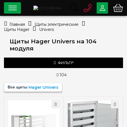
0 800
33-63-07
Главная
Щиты электрические
Бесплатно
Щиты Hager
Univers
info@e7.com.ua
044
334-79-78
Щиты Hager Univers на 104
модуля
Viber
Telegram
ФИЛЬТР
104
Цена
Все щиты
Hager Univers
—
грн
Тип монтажа
Наружный
(1)