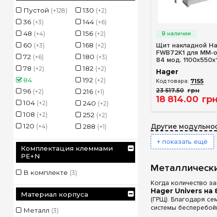
Пустой
130
336
(+128)
(+2)
(+1)
36
144
(+3)
(+6)
Быстрый п
48
156
(+4)
(+2)
60
168
Щит накладной Hag
(+3)
(+2)
FWB72K1 для ММ-о
72
180
(+6)
(+3)
84 мод. 1100x550
78
182
(+2)
(+2)
Hager
84
192
(+2)
7155
23 517
.
50
грн
96
(+2)
216
(+1)
18 814
.
00
гр
104
(+2)
240
(+2)
108
(+2)
252
(+2)
120
(+4)
288
Другие модульнос
(+1)
+ показать ещё
Комплектация клеммами
PE+N
Металлически
В комплекте
(3)
Когда количество за
Hager Univers на
Материал корпуса
(ГРЩ). Благодаря се
системы бесперебойн
Металл
(3)