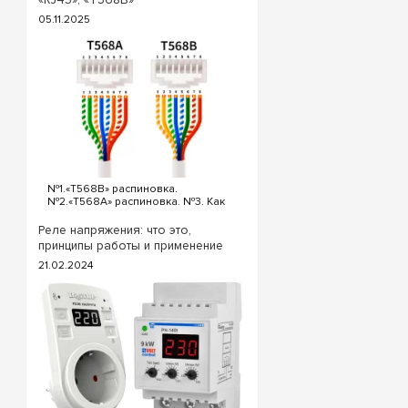
трех точек потребуются
05.11.2025
следующие выключатели: ...
№1.«T568B» распиновка.
№2.«T568A» распиновка. №3. Как
обжать кабель интернета?
«T568B» распиновка интернет
Реле напряжения: что это,
кабеля Порядок проводов схемы
принципы работы и применение
«T568B»: «T568B» 1. Бело...
21.02.2024