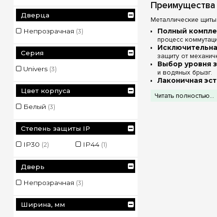
Преимущества 
Дверца
Металлические щиты 
Непрозрачная
Полный компле
(3)
процесс коммутац
Исключительна
Серия
защиту от механич
Выбор уровня 
Univers
(3)
и водяных брызг.
Лаконичная эст
электробезопаснос
Цвет корпуса
Читать полностью...
Технические х
Белый
(3)
Степень защиты IP
IP30
IP44
(2)
(1)
Дверь
Непрозрачная
(3)
Ширина, мм