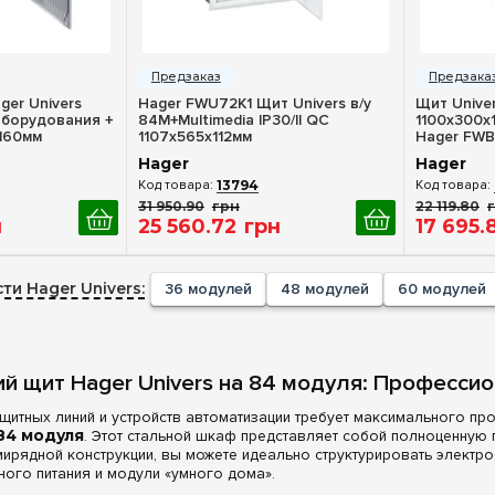
росмотр
Быстрый просмотр
Бы
er Univers
Hager FWU72K1 Щит Univers в/у
Щит Univer
борудования +
84M+Multimedia IP30/II QC
1100x300x1
x160мм
1107x565x112мм
Hager FWB
Hager
Hager
13794
31 950
.
90
грн
22 119
.
80
н
25 560
.
72
грн
17 695
.
ти Hager Univers:
36 модулей
48 модулей
60 модулей
й щит Hager Univers на 84 модуля: Профессио
щитных линий и устройств автоматизации требует максимального пр
 84 модуля
. Этот стальной шкаф представляет собой полноценную
мирядной конструкции, вы можете идеально структурировать электр
ого питания и модули «умного дома».