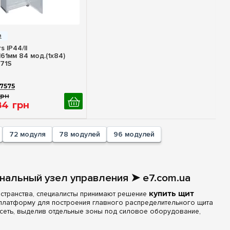
стрый просмотр
s IP44/II
61мм 84 мод.(1x84)
71S
7575
грн
84
грн
72 модуля
78 модулей
96 модулей
нальный узел управления ➤ e7.com.ua
остранства, специалисты принимают решение
купить щит
 платформу для построения главного распределительного щита
осеть, выделив отдельные зоны под силовое оборудование,