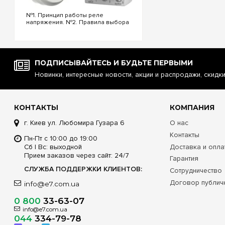
№1. Принцип работы реле
напряжения. №2. Правила выбора
реле напряжения. №3.
Функциональность и настройки
реле напряжения. №4.
Управление реле напряжения
через Wi-Fi. №5. Реле напряжения
ПОДПИСЫВАЙТЕСЬ И БУДЬТЕ ПЕРВЫМИ
или стаб...
Новинки, интересные новости, акции и распродажи, скидк
КОНТАКТЫ
КОМПАНИЯ
г. Киев ул. Любомира Гузара 6
О нас
Контакты
Пн-Пт с 10:00 до 19:00
Сб | Вс: выходной
Доставка и опла
Прием заказов через сайт: 24/7
Гарантия
СЛУЖБА ПОДДЕРЖКИ КЛИЕНТОВ:
Сотрудничество
Договор публич
info@e7.com.ua
0 800
33-63-07
info@e7.com.ua
044
334-79-78