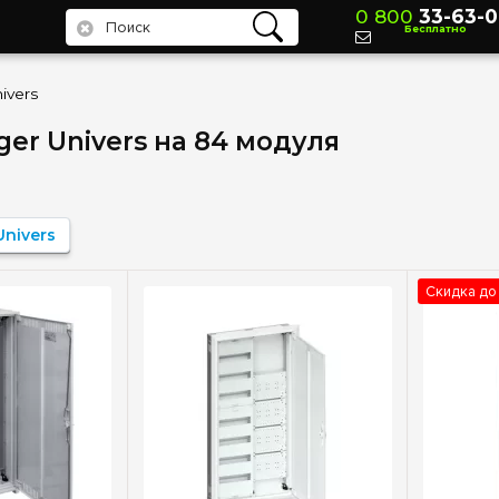
0 800
33-63-0
Бесплатно
ivers
er Univers на 84 модуля
Univers
Скидка до