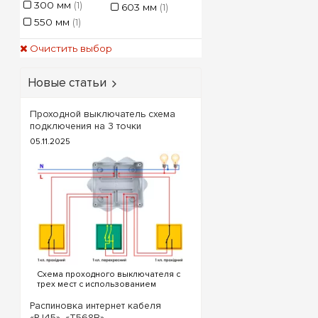
300 мм
(1)
603 мм
(1)
Совет от e7.com.
550 мм
(1)
Hager поможет сдела
Очистить выбор
Ищете надежный рас
Гарантируем официал
Новые статьи
Проходной выключатель схема
подключения на 3 точки
05.11.2025
Схема проходного выключателя с
трех мест с использованием
проходных и перекрестного
выключателя. Для реализации
Распиновка интернет кабеля
схемы проходных выключателей с
«RJ45», «T568B»