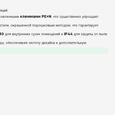
яций:
ановленными
клеммами PE+N
, что существенно упрощает
стали, окрашенной порошковым методом, что гарантирует
30
для внутренних сухих помещений и
IP44
для защиты от пыли
у, обеспечивая чистоту дизайна и дополнительную
Описание / Параметры
84 (7 рядов по 12)
Металл (Сталь)
Входят в комплект
IP30 / IP44