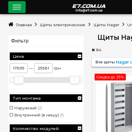
Главная
Щиты электрические
Щиты Hager
Un
Щиты Hag
Фильтр
84
Цена
Все щиты
Hager 
—
грн
Скидка до 25%
Тип монтажа
Наружный
(2)
Внутренний (в нишу)
(1)
Количество модулей