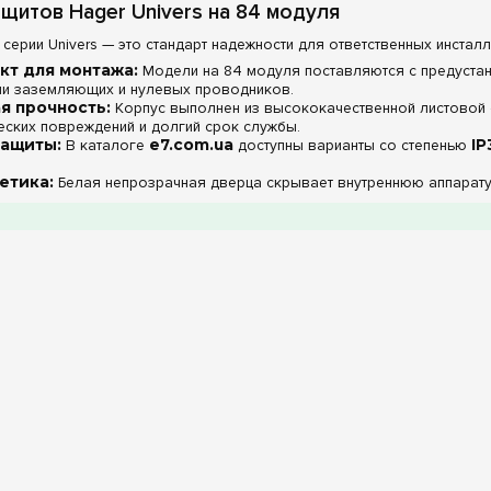
щитов Hager Univers на 84 модуля
серии Univers — это стандарт надежности для ответственных инсталл
кт для монтажа:
Модели на 84 модуля поставляются с предуст
ии заземляющих и нулевых проводников.
я прочность:
Корпус выполнен из высококачественной листовой 
еских повреждений и долгий срок службы.
защиты:
В каталоге
e7.com.ua
доступны варианты со степенью
IP
етика:
Белая непрозрачная дверца скрывает внутреннюю аппаратур
ть.
арактеристики Hager Univers (84 мод.)
Характеристика
Количество модулей
Материал корпуса
Клеммы PE+N
Степень защиты