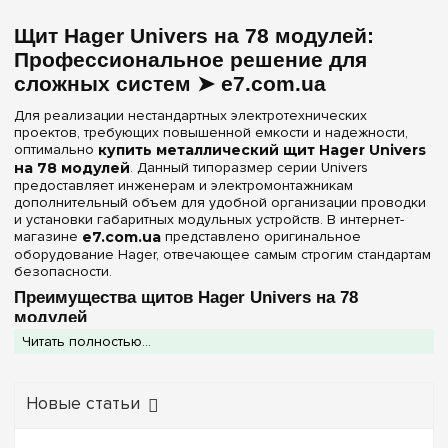
Частичная
(1)
144
(+6)
Щит Hager Univers на 78 модулей:
156
(+2)
Материал корпуса
Профессиональное решение для
168
(+2)
сложных систем ➤ e7.com.ua
Металл
(2)
180
(+3)
Для реализации нестандартных электротехнических
182
(+2)
проектов, требующих повышенной емкости и надежности,
Дверца
оптимально
купить металлический щит Hager Univers
192
(+2)
на 78 модулей
. Данный типоразмер серии Univers
Белая
(1)
216
(+1)
предоставляет инженерам и электромонтажникам
Непрозрачная
дополнительный объем для удобной организации проводки
(1)
240
(+2)
и установки габаритных модульных устройств. В интернет-
магазине
e7.com.ua
представлено оригинальное
252
(+2)
Серия
оборудование Hager, отвечающее самым строгим стандартам
безопасности.
288
(+1)
Univers
(2)
Преимущества щитов Hager Univers на 78
336
(+1)
модулей
Цвет корпуса
Читать полностью...
Выбирая стальной шкаф этой категории, вы получаете
бескомпромиссное качество промышленного уровня:
Белый
(2)
Максимальная защита:
Степень защиты
IP44
Новые статьи
гарантирует сохранность оборудования в помещениях с
повышенным уровнем пыли и брызгами воды, что делает
Степень защиты IP
щит универсальным для гаражей, подвалов или цехов.