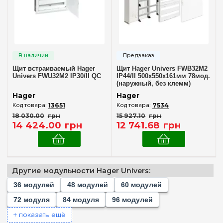
Внутренний (в нишу)
(1)
Количество модулей
Пустой
(+128)
36
(+3)
Щит встраиваемый Hager
Щит Hager Univers FWB32M2
48
(+4)
Univers FWU32M2 IP30/II QC
IP44/II 500x550x161мм 78мод.
(наружный, без клемм)
60
(+3)
Hager
Hager
72
(+6)
13651
7534
18 030
.
00
грн
15 927
.
10
грн
78
14 424
.
00
грн
12 741
.
68
грн
84
(+3)
96
(+2)
104
(+2)
Другие модульности Hager Univers:
108
(+2)
36 модулей
48 модулей
60 модулей
Комплектация клеммами PE+N
120
(+4)
72 модуля
84 модуля
96 модулей
Нет в комплекте
(1)
130
(+2)
+ показать ещё