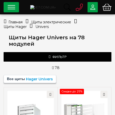
0 800
33-63-07
Главная
Щиты электрические
Бесплатно
Щиты Hager
Univers
info@e7.com.ua
044
334-79-78
Щиты Hager Univers на 78
модулей
Viber
Telegram
ФИЛЬТР
78
Цена
Все щиты
Hager Univers
—
грн
Скидка до 25%
Тип монтажа
Наружный
(1)