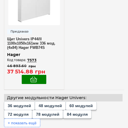
48
(+4)
60
(+3)
72
(+6)
78
(+2)
84
(+3)
Щит Univers IP44/II
1100x1050x161мм 336 мод.
96
(+2)
(4x84) Hager FWB74S
104
(+2)
Hager
7573
108
(+2)
46 893
.
60
грн
Комплектация клеммами PE+N
120
37 514
.
88
грн
(+4)
В комплекте
(1)
130
(+2)
144
(+6)
Материал корпуса
156
(+2)
Другие модульности Hager Univers:
Металл
(1)
168
(+2)
36 модулей
48 модулей
60 модулей
180
(+3)
72 модуля
78 модулей
84 модуля
Дверца
182
(+2)
+ показать ещё