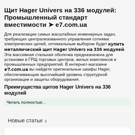
Непрозрачная
(1)
192
(+2)
Щит Hager Univers на 336 модулей:
216
(+1)
Серия
Промышленный стандарт
240
(+2)
вместимости ➤ e7.com.ua
Univers
(1)
252
(+2)
Для реализации самых масштабных инженерных задач,
288
требующих централизованного управления сотнями
(+1)
Цвет корпуса
электрических цепей, оптимальным выбором будет
купить
336
металлический щит Hager Univers на 336 модулей
.
Белый
(1)
Эта массивная стальная оболочка предназначена для
установки в ГРЩ торговых центров, жилых комплексов и
промышленных предприятий. В интернет-магазине
Степень защиты IP
e7.com.ua
вы найдете оригинальные шкафы Hager,
обеспечивающие высочайший уровень структурной
IP44
(1)
организации и защиты оборудования.
Преимущества щитов Hager Univers на 336
модулей
Дверь
Стальные шкафы серии Univers в исполнении на 336
Читать полностью...
Непрозрачная
(1)
посадочных мест — это выбор профессионалов для
ответственных объектов:
Готовность к подключению:
Наличие
клемм PE+N в
Ширина, мм
Новые статьи
комплекте
значительно ускоряет процесс сборки,
обеспечивая надежное соединение всех защитных и
1050 мм
(1)
нулевых проводников в одном корпусе.