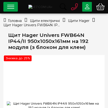
0 800
33-63-07
Головна
Щити електричні
Щити Hager
Безкоштовно
Щит Hager Univers FWB64N IP44/II 950х1050x161мм на 192 модуля (з блоком для клем)
info@e7.com.ua
044
334-79-78
Щит Hager Univers FWB64N
IP44/II 950х1050x161мм на 192
Viber
Telegram
модуля (з блоком для клем)
Знижка до 25%