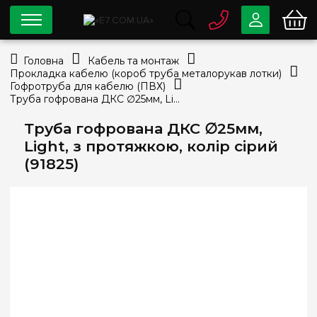
0 800
33-63-07
Головна
Кабель та монтаж
Безкоштовно
Прокладка кабелю (короб труба металорукав лотки)
info@e7.com.ua
Гофротруба для кабелю (ПВХ)
044
334-79-78
Труба гофрована ДКС ∅25мм, Light, з протяжкою, колір сірий (91825)
Viber
Telegram
Труба гофрована ДКС ∅25мм,
Light, з протяжкою, колір сірий
(91825)