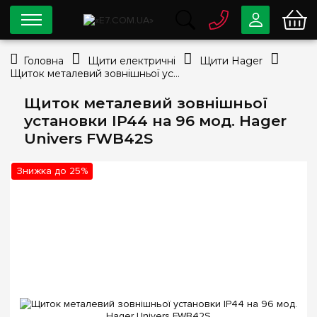
0 800
33-63-07
Головна
Щити електричні
Щити Hager
Безкоштовно
Щиток металевий зовнішньої установки IP44 на 96 мод. Hager Univers FWB42S
info@e7.com.ua
044
334-79-78
Щиток металевий зовнішньої
установки IP44 на 96 мод. Hager
Viber
Telegram
Univers FWB42S
Знижка до 25%