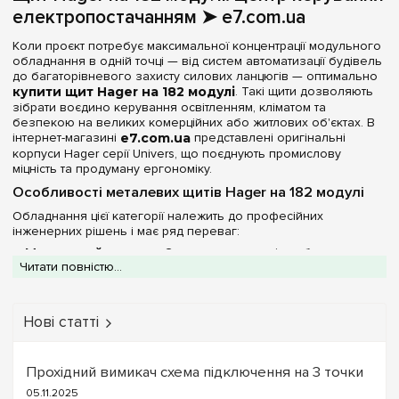
електропостачанням ➤ e7.com.ua
48
(+16)
Матеріал корпусу
Коли проєкт потребує максимальної концентрації модульного
54
(+7)
обладнання в одній точці — від систем автоматизації будівель
Метал
(2)
60
(+9)
до багаторівневого захисту силових ланцюгів — оптимально
купити щит Hager на 182 модулі
. Такі щити дозволяють
72
(+12)
зібрати воєдино керування освітленням, кліматом та
Дверцята
безпекою на великих комерційних або житлових об'єктах. В
78
(+2)
інтернет-магазині
e7.com.ua
представлені оригінальні
Біла
(1)
84
корпуси Hager серії Univers, що поєднують промислову
(+3)
міцність та продуману ергономіку.
Непрозора
(1)
96
(+2)
Особливості металевих щитів Hager на 182 модулі
104
(+2)
Серія
Обладнання цієї категорії належить до професійних
інженерних рішень і має ряд переваг:
108
(+2)
Univers
(2)
Металевий корпус:
Сталева конструкція забезпечує
120
(+4)
Читати повністю...
високу пожежну безпеку та жорсткість, необхідну для
утримання ваги великої кількості автоматичних вимикачів та
130
(+2)
Колір корпусу
ПЗВ.
144
Серія Univers:
Ця лінійка Hager розроблена для
(+6)
Нові статті
Білий
(2)
професіоналів. Вона пропонує модульний підхід до
156
(+2)
наповнення, дозволяючи легко комбінувати DIN-рейки та
монтажні аксесуари.
168
(+2)
Ступінь захисту IP
Прохідний вимикач схема підключення на 3 точки
Варіанти захисту IP:
Ви можете обрати модель зі
ступенем захисту
IP30
для чистих офісних щитових або
180
05.11.2025
(+3)