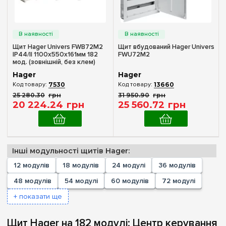
Кількість модулів
Пустой
(+170)
Щит Hager Univers FWB72M2
Щит вбудований Hager Univers
IP44/II 1100x550x161мм 182
FWU72M2
1
(+1)
мод. (зовнішній, без клем)
2
(+1)
Hager
Hager
7530
13660
3
(+1)
25 280
.
30
грн
31 950
.
90
грн
4
(+6)
20 224
.
24
грн
25 560
.
72
грн
6
(+6)
8
(+15)
10
(+6)
Інші модульності щитів Hager:
12
(+20)
12 модулів
18 модулів
24 модулі
36 модулів
18
(+16)
48 модулів
54 модулі
60 модулів
72 модулі
Комплектація клемами PE+N
22
(+3)
+ показати ще
Немає в комплекті
(1)
24
(+23)
Часткова
(1)
Щит Hager на 182 модулі: Центр керування
36
(+23)