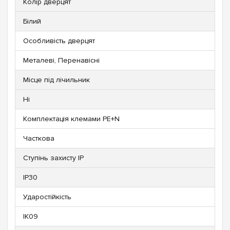
Колір дверцят
Білий
Особливість дверцят
Металеві, Перенавісні
Місце під лічильник
Ні
Комплектація клемами PE+N
Часткова
Ступінь захисту IP
IP30
Ударостійкість
IK09