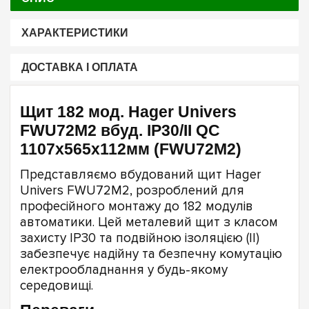
ХАРАКТЕРИСТИКИ
ДОСТАВКА І ОПЛАТА
Щит 182 мод. Hager Univers
FWU72M2 вбуд. IP30/II QC
1107x565x112мм (FWU72M2)
Представляємо вбудований щит Hager
Univers FWU72M2, розроблений для
професійного монтажу до 182 модулів
автоматики. Цей металевий щит з класом
захисту IP30 та подвійною ізоляцією (II)
забезпечує надійну та безпечну комутацію
електрообладнання у будь-якому
середовищі.