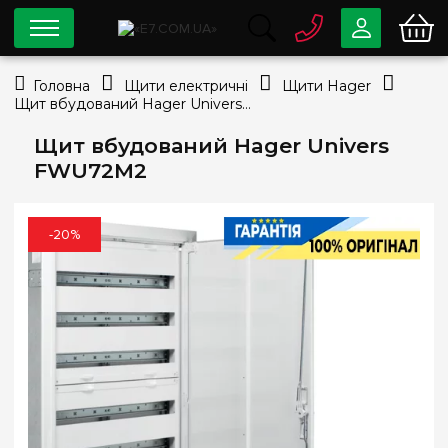
0 800
33-63-07
Головна
Щити електричні
Щити Hager
Безкоштовно
Щит вбудований Hager Univers FWU72M2
info@e7.com.ua
044
334-79-78
Щит вбудований Hager Univers
FWU72M2
Viber
Telegram
-20%