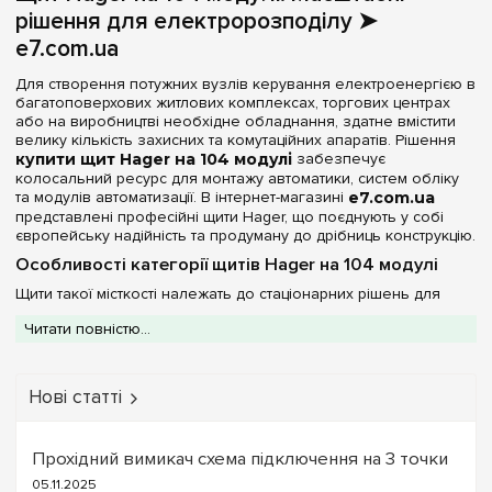
рішення для електророзподілу ➤
48
(+16)
Матеріал корпусу
e7.com.ua
54
(+7)
Метал
Для створення потужних вузлів керування електроенергією в
(2)
60
(+9)
багатоповерхових житлових комплексах, торгових центрах
або на виробництві необхідне обладнання, здатне вмістити
72
(+12)
Дверцята
велику кількість захисних та комутаційних апаратів. Рішення
78
(+2)
купити щит Hager на 104 модулі
забезпечує
Біла
колосальний ресурс для монтажу автоматики, систем обліку
(1)
84
(+3)
та модулів автоматизації. В інтернет-магазині
e7.com.ua
Непрозора
(1)
представлені професійні щити Hager, що поєднують у собі
96
(+2)
європейську надійність та продуману до дрібниць конструкцію.
104
Особливості категорії щитів Hager на 104 модулі
Серія
108
(+2)
Щити такої місткості належать до стаціонарних рішень для
Univers
(2)
серйозних навантажень і мають наступні характеристики:
120
(+4)
Читати повністю...
Міцний металевий корпус:
Всі моделі на 104 модулі
130
(+2)
виконані з високоякісної сталі з порошковим покриттям, що
Колір корпусу
забезпечує довговічність та вогнестійкість.
144
(+6)
Нові статті
Професійна серія Univers:
Лінійка
Hager Univers
Білий
(2)
спеціально створена для складних збірок. Вона
156
(+2)
відрізняється зручним внутрішнім простором та можливістю
168
встановлення різних функціональних блоків.
(+2)
Ступінь захисту IP
Прохідний вимикач схема підключення на 3 точки
Захист від зовнішніх факторів:
В асортименті доступні
180
05.11.2025
(+3)
варіанти зі ступенем захисту
для сухих