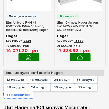
Кількість модулів
Пустой
(+170)
Щит Univers IP44 / II
Щит 104 мод. Hager Univers
650x550x161мм 104 мод.
FWU42M2 в/б IP30/II QC
1
(+1)
(зовнішній, без клем) Hager
657x565x112мм
FWB42M2
2
(+1)
Hager
Hager
7536
13654
3
(+1)
17 589
.
00
грн
21 654
.
90
грн
4
(+6)
14 071
.
20
грн
17 323
.
92
грн
6
(+6)
8
(+15)
10
(+6)
Інші модульності щитів Hager:
12
(+20)
12 модулів
18 модулів
24 модулі
36 модулів
18
(+16)
48 модулів
54 модулі
60 модулів
72 модулі
Комплектація клемами PE+N
22
(+3)
+ показати ще
Немає в комплекті
(1)
24
(+23)
Часткова
(1)
Щит Hager на 104 модулі: Масштабні
36
(+23)