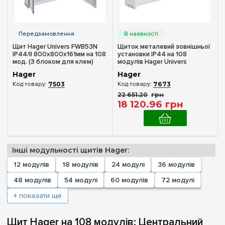
4
(+6)
6
(+6)
8
(+15)
Щит Hager Univers FWB53N
Щиток металевий зовнішньої
IP44/II 800x800x161мм на 108
установки IP44 на 108
10
(+6)
мод. (З блоком для клем)
модулів Hager Univers
FWB33S
12
(+20)
Hager
Hager
7503
7673
18
(+16)
22 651
.
20
грн
Комплектація клемами PE+N
22
18 120
.
96
грн
(+3)
Немає в комплекті
(1)
24
(+23)
У комплекті
(1)
36
(+23)
48
(+16)
Інші модульності щитів Hager:
Матеріал корпусу
54
(+7)
12 модулів
18 модулів
24 модулі
36 модулів
Метал
(2)
60
(+9)
48 модулів
54 модулі
60 модулів
72 модулі
72
(+12)
+ показати ще
Дверцята
78
(+2)
Непрозора
(2)
Щит Hager на 108 модулів: Центральний
84
(+3)