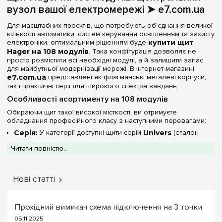
вузол вашої електромережі ➤ e7.com.ua
96
(+2)
Серія
Для масштабних проєктів, що потребують об'єднання великої
104
(+2)
кількості автоматики, систем керування освітленням та захисту
Univers
(2)
електроніки, оптимальним рішенням буде
купити щит
108
Hager на 108 модулів
. Така конфігурація дозволяє не
120
(+4)
просто розмістити всі необхідні модулі, а й залишити запас
Колір корпусу
для майбутньої модернізації мережі. В інтернет-магазині
130
(+2)
e7.com.ua
представлені як флагманські металеві корпуси,
Білий
(2)
так і практичні серії для широкого спектра завдань.
144
(+6)
Особливості асортименту на 108 модулів
156
(+2)
Ступінь захисту IP
Обираючи щит такої високої місткості, ви отримуєте
168
(+2)
обладнання професійного класу з наступними перевагами:
IP44
(2)
180
(+3)
Серія:
У категорії доступні щити серій
Univers
(еталон
надійності в металі).
Двері
182
(+2)
Читати повністю...
Металеві корпуси:
Моделі на 108 модулів виконані зі
сталі, що забезпечує жорсткість конструкції, довговічність та
192
(+2)
Непрозора
(2)
високий рівень пожежної безпеки.
Високий рівень захисту:
Наявність моделей зі
216
(+1)
Нові статті
ступенем захисту
IP44
дозволяє встановлювати щити у
Ширина, мм
240
(+2)
зонах із підвищеними вимогами до пило- та
вологозахищеності.
252
Прохідний вимикач схема підключення на 3 точки
800 мм
(+2)
(2)
Технічні характеристики 108-модульних
05.11.2025