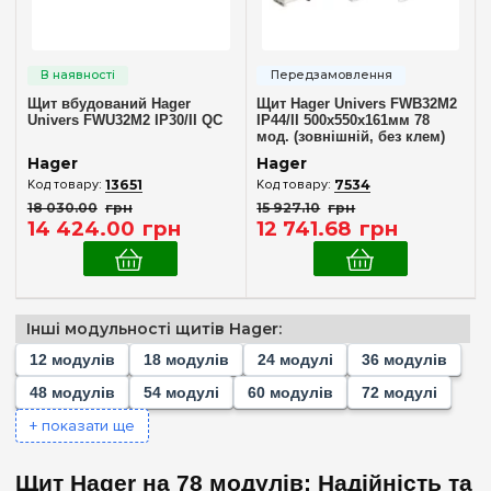
Кількість модулів
Пустой
(+170)
1
(+1)
Щит вбудований Hager
Щит Hager Univers FWB32M2
2
(+1)
Univers FWU32M2 IP30/II QC
IP44/II 500x550x161мм 78
мод. (зовнішній, без клем)
3
(+1)
Hager
Hager
4
(+6)
13651
7534
18 030
.
00
грн
15 927
.
10
грн
6
(+6)
14 424
.
00
грн
12 741
.
68
грн
8
(+15)
10
(+6)
12
(+20)
Інші модульності щитів Hager:
18
(+16)
12 модулів
18 модулів
24 модулі
36 модулів
Комплектація клемами PE+N
22
(+3)
48 модулів
54 модулі
60 модулів
72 модулі
Немає в комплекті
(1)
24
(+23)
+ показати ще
Часткова
(1)
36
(+23)
Щит Hager на 78 модулів: Надійність та
48
(+16)