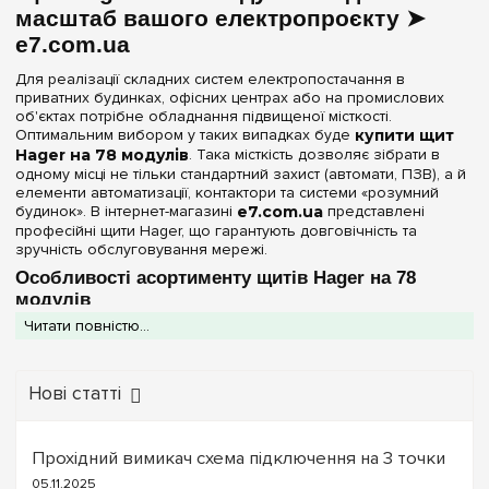
Матеріал корпусу
масштаб вашого електропроєкту ➤
54
(+7)
e7.com.ua
Метал
(2)
60
(+9)
Для реалізації складних систем електропостачання в
72
(+12)
приватних будинках, офісних центрах або на промислових
Дверцята
об'єктах потрібне обладнання підвищеної місткості.
78
Оптимальним вибором у таких випадках буде
купити щит
Біла
(1)
84
Hager на 78 модулів
. Така місткість дозволяє зібрати в
(+3)
Непрозора
одному місці не тільки стандартний захист (автомати, ПЗВ), а й
(1)
96
(+2)
елементи автоматизації, контактори та системи «розумний
будинок». В інтернет-магазині
e7.com.ua
представлені
104
(+2)
Серія
професійні щити Hager, що гарантують довговічність та
зручність обслуговування мережі.
108
(+2)
Univers
(2)
Особливості асортименту щитів Hager на 78
120
(+4)
модулів
130
(+2)
Колір корпусу
Читати повністю...
Щити такої конфігурації належать до професійного сегмента і
мають низку конструктивних переваг:
144
(+6)
Білий
(2)
Металевий корпус:
Для забезпечення механічної
156
(+2)
Нові статті
міцності та пожежної безпеки щити на 78 модулів
виготовляються з високоякісної сталі.
168
(+2)
Ступінь захисту IP
Серія Univers:
Основна лінійка бренду для
180
(+3)
великогабаритних збірок. Відрізняється модульною
Прохідний вимикач схема підключення на 3 точки
IP30
(1)
структурою та можливістю легкої установки внутрішніх
182
(+2)
05.11.2025
панелей.