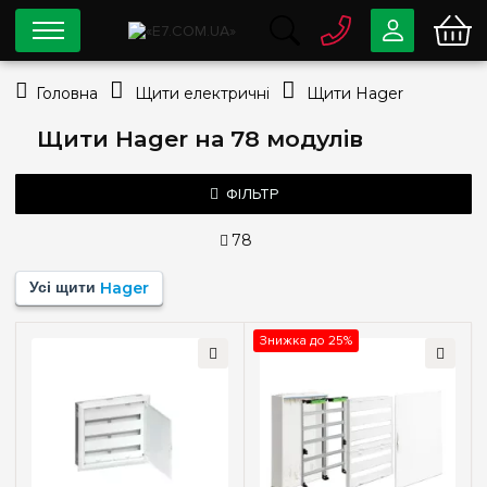
0 800
33-63-07
Головна
Щити електричні
Щити Hager
Безкоштовно
info@e7.com.ua
Щити Hager на 78 модулів
044
334-79-78
Viber
Telegram
ФІЛЬТР
78
Ціна
Усі щити
Hager
—
грн
Знижка до 25%
Тип монтажу
Зовнішній
(1)
Внутрішній (у нішу)
(1)