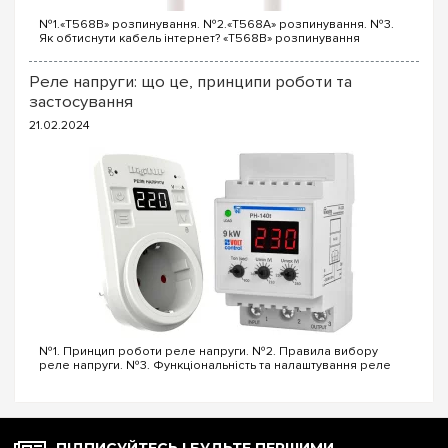
щит Hager на 6 модулів
серій Cosmos та інших лінійок з
№1.«T568B» розпинування. №2.«T568A» розпинування. №3.
гарантією можна на e7.com.ua!
Як обтиснути кабель інтернет? «T568B» розпинування
інтернет кабелю Порядок проводів схеми «T568B»: «T568B»
1...
Реле напруги: що це, принципи роботи та
застосування
21.02.2024
№1. Принцип роботи реле напруги. №2. Правила вибору
реле напруги. №3. Функціональність та налаштування реле
напруги. №4. Керування реле напруги через Wi-Fi. №5. Реле
напруги чи стабілізатор: що ...
ПІДПИСУЙТЕСЬ І БУДЬТЕ ПЕРШИМИ