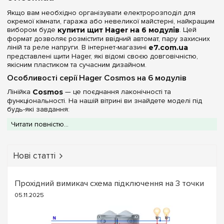
Якщо вам необхідно організувати електророзподіл для
окремої кімнати, гаража або невеликої майстерні, найкращим
вибором буде
купити щит Hager на 6 модулів
. Цей
формат дозволяє розмістити ввідний автомат, пару захисних
ліній та реле напруги. В інтернет-магазині
e7.com.ua
представлені щити Hager, які відомі своєю довговічністю,
якісним пластиком та сучасним дизайном.
Особливості серії Hager Cosmos на 6 модулів
Лінійка
Cosmos
— це поєднання лаконічності та
функціональності. На нашій вітрині ви знайдете моделі під
будь-які завдання:
Без дверцят (IP30):
Ідеально підходить для
Читати повністю...
встановлення в закритих нішах або технічних приміщеннях,
де важливий швидкий доступ до апаратури.
З непрозорими білими дверцятами (IP40):
Нові статті
Гармонійно зливається з інтер'єром, приховуючи автоматику
від очей.
З прозорими дверцятами (IP40):
Дозволяє
контролювати стан автоматів та зчитувати показники
Прохідний вимикач схема підключення на 3 точки
приладів обліку, не відкриваючи щит.
05.11.2025
Технічні переваги 6-модульних боксів