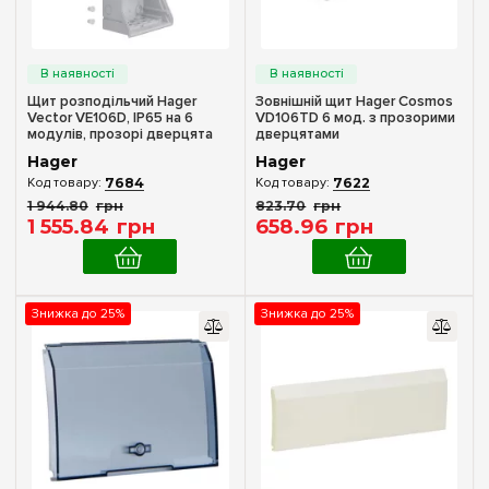
Пустой
(+170)
1
(+1)
2
(+1)
Щит розподільчий Hager
Зовнішній щит Hager Cosmos
3
Vector VE106D, IP65 на 6
VD106TD 6 мод. з прозорими
(+1)
модулів, прозорі дверцята
дверцятами
4
(+6)
Hager
Hager
6
7684
7622
1 944
.
80
грн
823
.
70
грн
8
(+15)
1 555
.
84
грн
658
.
96
грн
10
(+6)
12
(+20)
18
Знижка до 25%
Знижка до 25%
(+16)
Комплектація клемами PE+N
22
(+3)
У комплекті
(4)
24
(+23)
36
(+23)
Матеріал корпусу
48
(+16)
Пластик
(4)
54
(+7)