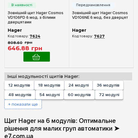
IP30
(1)
216
(+1)
IP40
(2)
Зовнішній щит Hager Cosmos
Зовнішній щит Hager Cosmos
240
(+2)
VD106PD 6 мод. з білими
VD106NE 6 мод. без дверцят
IP65
(1)
дверцятами
252
(+2)
Hager
Hager
Двері
288
(+1)
7624
7627
808
.
60
грн
336
(+1)
Без дверцят
(1)
646
.
88
грн
Непрозора
(2)
Прозора
(3)
Інші модульності щитів Hager:
Аксесуари
12 модулів
18 модулів
24 модулі
36 модулів
Дверцята
(2)
48 модулів
54 модулі
60 модулів
72 модулі
+ показати ще
Ширина, мм
165 мм
(1)
Щит Hager на 6 модулів: Оптимальне
рішення для малих груп автоматики ➤
Очистити вибір
e7.com.ua