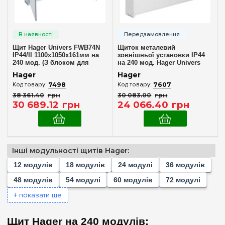
Пустой
(+170)
1
(+1)
2
(+1)
Щит Hager Univers FWB74N
Щиток металевий
3
(+1)
IP44/II 1100x1050x161мм на
зовнішньої установки IP44
240 мод. (З блоком для
на 240 мод. Hager Univers
4
(+6)
клем)
FWB54S
Hager
Hager
6
(+6)
7498
7607
38 361
.
40
грн
30 083
.
00
грн
8
(+15)
30 689
.
12
грн
24 066
.
40
грн
10
(+6)
12
(+20)
18
(+16)
Інші модульності щитів Hager:
Комплектація клемами PE+N
22
(+3)
12 модулів
18 модулів
24 модулі
36 модулів
Немає в комплекті
(1)
24
(+23)
48 модулів
54 модулі
60 модулів
72 модулі
У комплекті
(1)
36
(+23)
+ показати ще
48
(+16)
Матеріал корпусу
Щит Hager на 240 модулів:
54
(+7)