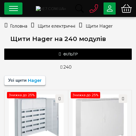
0 800
33-63-07
Головна
Щити електричні
Щити Hager
Безкоштовно
info@e7.com.ua
Щити Hager на 240 модулів
044
334-79-78
Viber
Telegram
ФІЛЬТР
240
Ціна
Усі щити
Hager
—
грн
Знижка до 25%
Знижка до 25%
Тип монтажу
Зовнішній
(2)
Кількість модулів