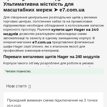
Метал
Ультимативна місткість для
(2)
60
(+9)
масштабних мереж ➤ e7.com.ua
72
(+12)
Дверцята
Для створення центральних розподільчих щитів у великих
78
(+2)
торгових центрах, логістичних хабах та на промислових
Непрозора
(2)
підприємствах необхідне обладнання з колосальним запасом
84
(+3)
корисного простору. Рішення
купити щит Hager на 240
96
модулів
дозволяє реалізувати найскладніші схеми
(+2)
Серія
автоматизації та захисту в одному захищеному корпусі. В
104
(+2)
інтернет-магазині
e7.com.ua
представлені флагманські
Univers
(2)
шафи Hager серії Univers, які є еталоном якості для
108
(+2)
професійних інженерів-електриків.
120
(+4)
Колір корпусу
Переваги металевих щитів Hager на 240 модулів
130
(+2)
Корпуси такого об'єму розроблені для роботи в умовах
Білий
(2)
високих навантажень та забезпечують максимальний
144
(+6)
Читати повністю...
комфорт при монтажі:
156
(+2)
Пиловологозахист IP44:
Герметичне виконання
Ступінь захисту IP
дозволяє встановлювати щити у підвальних приміщеннях,
168
(+2)
майстернях та технічних зонах, де потрібен захист від
IP44
Нові статті
(2)
бризок та дрібних часток.
180
(+3)
Професійна сталь:
Металевий корпус серії
Univers
має
Двері
182
підвищену жорсткість. Це критично важливо, оскільки
(+2)
Прохідний вимикач схема підключення на 3 точки
сумарна вага модульного обладнання на 240 позицій
192
(+2)
створює серйозне навантаження на несучі елементи.
05.11.2025
Непрозора
(2)