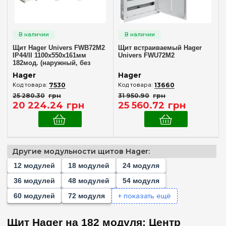
Количество модулей
Пустой
(+170)
1
(+1)
Щит Hager Univers FWB72M2
Щит встраиваемый Hager
2
(+1)
IP44/II 1100x550x161мм
Univers FWU72M2
182мод. (наружный, без
3
(+1)
клемм)
Hager
Hager
4
(+6)
7530
13660
25 280
.
30
грн
31 950
.
90
грн
6
(+6)
20 224
.
24
грн
25 560
.
72
грн
8
(+15)
10
(+6)
12
(+20)
Другие модульности щитов Hager:
18
(+16)
12 модулей
18 модулей
24 модуля
Комплектация клеммами PE+N
22
(+3)
36 модулей
48 модулей
54 модуля
Нет в комплекте
(1)
24
(+23)
+ показать ещё
60 модулей
72 модуля
Частичная
(1)
36
(+23)
Щит Hager на 182 модуля: Центр
48
(+16)