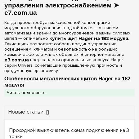
Материал корпуса
управления электроснабжением ➤
54
(+7)
e7.com.ua
Металл
(2)
60
(+9)
Когда проект требует максимальной концентрации
72
(+12)
модульного оборудования в одной точке — от систем
Дверца
автоматизации зданий до многоуровневой защиты силовых
78
(+2)
цепей — оптимально
купить щит Hager на 182 модуля
.
Белая
(1)
84
Такие щиты позволяют собрать воедино управление
(+3)
освещением, климатом и безопасностью на больших
Непрозрачная
(1)
96
(+2)
коммерческих или жилых объектах. В интернет-магазине
e7.com.ua
представлены оригинальные корпуса Hager
104
(+2)
Серия
серии Univers, сочетающие промышленную прочность и
продуманную эргономику.
108
(+2)
Univers
(2)
Особенности металлических щитов Hager на 182
120
(+4)
модуля
130
(+2)
Цвет корпуса
Читать полностью...
Оборудование данной категории относится к
профессиональным инженерным решениям и обладает
144
(+6)
Белый
(2)
рядом преимуществ:
156
(+2)
Новые статьи
Металлический корпус:
Стальная конструкция
обеспечивает высокую пожаробезопасность и жесткость,
168
(+2)
Степень защиты IP
необходимую для удержания веса большого количества
180
автоматических выключателей и УЗО.
(+3)
Проходной выключатель схема подключения на 3
IP30
(1)
Серия Univers:
Эта линейка Hager разработана для
точки
182
профессионалов. Она предлагает модульный подход к