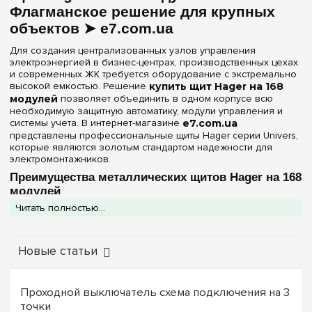
Материал корпуса
Флагманское решение для крупных
54
(+7)
объектов ➤ e7.com.ua
Металл
(2)
60
(+9)
Для создания централизованных узлов управления
72
(+12)
электроэнергией в бизнес-центрах, производственных цехах
Дверца
и современных ЖК требуется оборудование с экстремально
78
(+2)
высокой емкостью. Решение
купить щит Hager на 168
Белая
(1)
84
модулей
позволяет объединить в одном корпусе всю
(+3)
Непрозрачная
необходимую защитную автоматику, модули управления и
(1)
96
(+2)
системы учета. В интернет-магазине
e7.com.ua
представлены профессиональные щиты Hager серии Univers,
104
(+2)
Серия
которые являются золотым стандартом надежности для
электромонтажников.
108
(+2)
Univers
(2)
Преимущества металлических щитов Hager на 168
120
(+4)
модулей
130
(+2)
Цвет корпуса
Читать полностью...
Выбирая щит такого масштаба, вы инвестируете в
оборудование, рассчитанное на десятилетия эксплуатации:
144
(+6)
Белый
(2)
Стальной корпус экстра-класса:
При емкости в 168
156
(+2)
Новые статьи
модулей вес установленного оборудования становится
значительным. Металлические корпуса Univers
168
Степень защиты IP
обеспечивают необходимую жесткость конструкции и
180
(+3)
исключают деформации.
Проходной выключатель схема подключения на 3
IP30
(1)
Профессиональная архитектура Univers:
Эта серия
точки
182
(+2)
специально разработана для удобной работы с большим