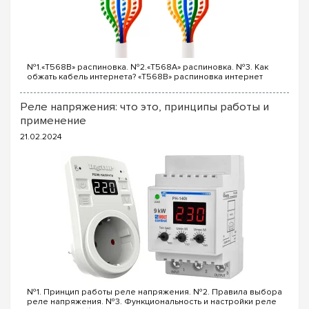
Защита IP
IP30 / IP44
Цвет
№1.«T568B» распиновка. №2.«T568A» распиновка. №3. Как
обжать кабель интернета? «T568B» распиновка интернет
Белый (RAL 9010)
кабеля Порядок проводов схемы «T568B»: «T568B» 1. Бело...
Реле напряжения: что это, принципы работы и
Совет от e7.com.ua:
При сборке щита на 168 модулей
применение
используйте вертикальные и горизонтальные кабельные
21.02.2024
каналы Hager. Это не только облегчит монтаж сотен
проводников, но и обеспечит правильный теплообмен
внутри корпуса, предотвращая перегрев автоматов под
нагрузкой.
Заказывайте оригинальный
щит Hager на 168 модулей
с
гарантией качества и быстрой доставкой по Киеву и всей
Украине через наш сайт!
№1. Принцип работы реле напряжения. №2. Правила выбора
реле напряжения. №3. Функциональность и настройки реле