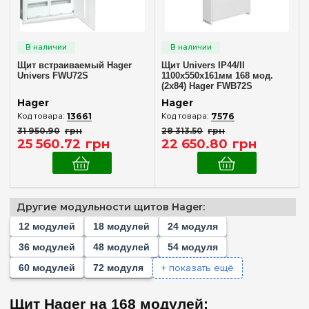
Количество модулей
Пустой
(+170)
1
(+1)
Щит встраиваемый Hager
Щит Univers IP44/II
2
(+1)
Univers FWU72S
1100x550x161мм 168 мод.
(2x84) Hager FWB72S
3
(+1)
Hager
Hager
4
(+6)
13661
7576
31 950
.
90
грн
28 313
.
50
грн
6
(+6)
25 560
.
72
грн
22 650
.
80
грн
8
(+15)
10
(+6)
12
(+20)
Другие модульности щитов Hager:
18
(+16)
12 модулей
18 модулей
24 модуля
Комплектация клеммами PE+N
22
(+3)
36 модулей
48 модулей
54 модуля
В комплекте
(1)
24
(+23)
+ показать ещё
60 модулей
72 модуля
Частичная
(1)
36
(+23)
Щит Hager на 168 модулей:
48
(+16)