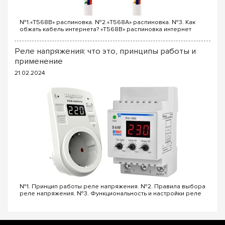
Выбирайте надежность от европейского лидера. Заказать
№1.«T568B» распиновка. №2.«T568A» распиновка. №3. Как
оригинальный
щит Hager на 10 модулей
с гарантией и
обжать кабель интернета? «T568B» распиновка интернет
быстрой доставкой по всей Украине можно на e7.com.ua!
кабеля Порядок проводов схемы «T568B»: «T568B» 1. Бело...
Реле напряжения: что это, принципы работы и
применение
21.02.2024
№1. Принцип работы реле напряжения. №2. Правила выбора
реле напряжения. №3. Функциональность и настройки реле
напряжения. №4. Управление реле напряжения через Wi-Fi.
№5. Реле напряжения или стаб...