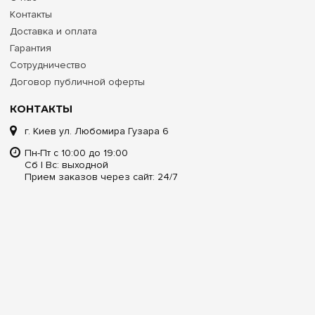
Контакты
Доставка и оплата
Гарантия
Сотрудничество
Договор публичной оферты
КОНТАКТЫ
г. Киев ул. Любомира Гузара 6
Пн-Пт с 10:00 до 19:00
Сб | Вс: выходной
Прием заказов через сайт: 24/7
СЛУЖБА ПОДДЕРЖКИ КЛИЕНТОВ:
info@e7.com.ua
0 800
33-63-07
info@e7.com.ua
044
334-79-78