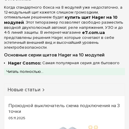
Очистить выбор
Когда стандартного бокса на 8 модулей уже недостаточно, а
12-модульный щит кажется слишком громоздким,
оптимальным решением будет
купить щит Hager на 10
модулей
. Этот типоразмер позволяет свободно разместить
вводной двухполюсный автомат, реле напряжения, УЗО и до
4-5 линий защиты. В интернет-магазине
e7.com.ua
представлены решения Hager, которые сочетают в себе
эстетичный внешний вид и высочайший уровень
электробезопасности.
Основные серии щитов Hager на 10 модулей
Hager Cosmos:
Самая популярная серия для бытового
использования. В наличии модели с белыми и
Читать полностью...
прозрачными дверцами (IP40), а также открытые варианты
без дверцы (IP30). Это отличный выбор для аккуратного
монтажа внутри квартир и офисов.
Hager Vector:
Профессиональный щит со степенью
Новые статьи
защиты
IP65
. Пылевлагозащищенный корпус серого цвета
на 10 модулей незаменим для установки в гаражах,
подвалах или на производстве, где требуется защита от
Проходной выключатель схема подключения на 3
брызг воды и строительной пыли.
точки
Технические характеристики 10-
05.11.2025
модульных боксов