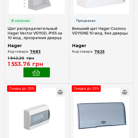
Количество модулей
Пустой
(+170)
1
(+1)
Щит распределительный
Внешний щит Hager Cosmos
Hager Vector VE110D, IP65 на
VD110NE 10 мод. без дверцы
2
(+1)
10 мод., прозрачная дверца
3
(+1)
Hager
Hager
7683
7625
4
(+6)
1 942
.
20
грн
6
(+6)
1 553
.
76
грн
8
(+15)
10
Скидка до 25%
Скидка до 25%
12
(+20)
18
(+16)
Комплектация клеммами PE+N
22
(+3)
В комплекте
(4)
24
(+23)
36
(+23)
Материал корпуса
48
(+16)