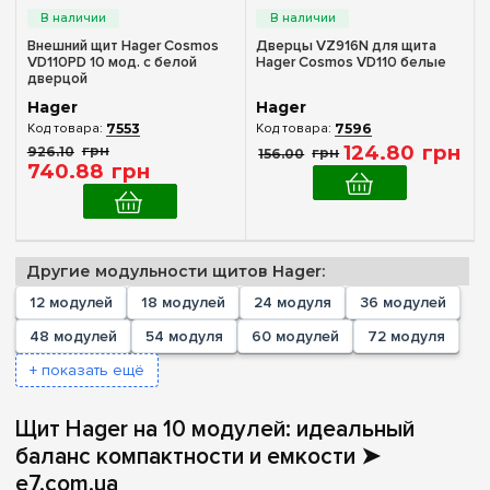
192
(+2)
IP30
(1)
Внешний щит Hager Cosmos
Дверцы VZ916N для щита
216
(+1)
VD110PD 10 мод. с белой
Hager Cosmos VD110 белые
IP40
(2)
дверцой
240
(+2)
IP65
(1)
Hager
Hager
252
(+2)
7553
7596
124
.
80
грн
926
.
10
грн
156
.
00
грн
Дверь
288
(+1)
740
.
88
грн
336
(+1)
Без дверцы
(1)
Непрозрачная
(2)
Прозрачная
(3)
Другие модульности щитов Hager:
12 модулей
18 модулей
24 модуля
36 модулей
Аксессуары
48 модулей
54 модуля
60 модулей
72 модуля
Дверца
(2)
+ показать ещё
Ширина, мм
Щит Hager на 10 модулей: идеальный
237 мм
баланс компактности и емкости ➤
(1)
e7.com.ua