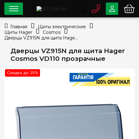
0 800
33-63-07
Главная
Щиты электрические
Бесплатно
Щиты Hager
Cosmos
info@e7.com.ua
Дверцы VZ915N для щита Hager Cosmos VD110 прозрачные
044
334-79-78
Дверцы VZ915N для щита Hager
Viber
Telegram
Cosmos VD110 прозрачные
Скидка до 25%