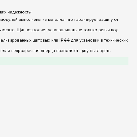
щих надежность:
модулей выполнены из металла, что гарантирует защиту от
ностью. Щит позволяет устанавливать не только рейки под
иализированных щитовых или
IP44
для установки в технических
белая непрозрачная дверца позволяют щиту выглядеть
Значение / Описание
Листовая сталь высокой марки
130 модулей
Навесной / Встраиваемый
Белый (RAL 9010)