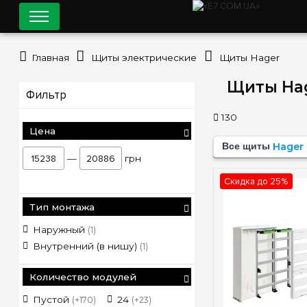
Главная
Щиты электрические
Щиты Hager
Щиты Hag
Фильтр
130
Цена
Все щиты
Hager
—
грн
Скидка до 25%
Тип монтажа
Наружный
(1)
Внутренний (в нишу)
(1)
Количество модулей
Пустой
24
120
288
(+170)
(+23)
(+4)