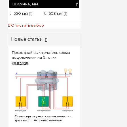
Ширина, мм
Совет от e7.com.
корпусах Univers пр
550 мм
603 мм
(1)
(1)
Обеспечьте вашему 
можно на e7.com.ua!
Очистить выбор
Новые статьи
Проходной выключатель схема
подключения на 3 точки
05.11.2025
Схема проходного выключателя с
трех мест с использованием
проходных и перекрестного