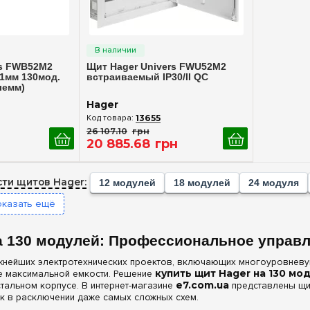
(+1)
росмотр
Быстрый просмотр
rs FWB52M2
Щит Hager Univers FWU52M2
61мм 130мод.
встраиваемый IP30/II QC
лемм)
Hager
13655
26 107
.
10
грн
н
20 885
.
68
грн
ти щитов Hager:
12 модулей
18 модулей
24 модуля
оказать ещё
а 130 модулей: Профессиональное управл
жнейших электротехнических проектов, включающих многоуровневую
 максимальной емкости. Решение
купить щит Hager на 130 мо
тальном корпусе. В интернет-магазине
e7.com.ua
представлены щи
к в расключении даже самых сложных схем.