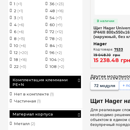
1
36
130
336
(+1)
(+23)
144
2
48
(+6)
(+1)
(+16)
Быстрый п
156
3
54
(+2)
(+1)
(+7)
168
4
60
(+2)
(+6)
(+9)
Щит Hager Unive
180
6
72
(+3)
(+6)
(+12)
IP44/II 800x550x1
(наружный, без к
182
8
78
(+2)
(+15)
(+2)
Hager
192
10
84
(+2)
(+6)
(+3)
7533
216
12
96
(+1)
(+20)
(+2)
19 048
.
10
грн
240
15 238
.
48
гр
18
104
(+2)
(+16)
(+2)
252
22
108
(+2)
(+3)
(+2)
Другие модульнос
Комплектация клеммами
PE+N
+ п
72 модуля
Нет в комплекте
(1)
Щит Hager н
Частичная
(1)
Для реализации сло
Материал корпуса
необходимо решение
объектом в едином с
Металл
(2)
безупречный порядо