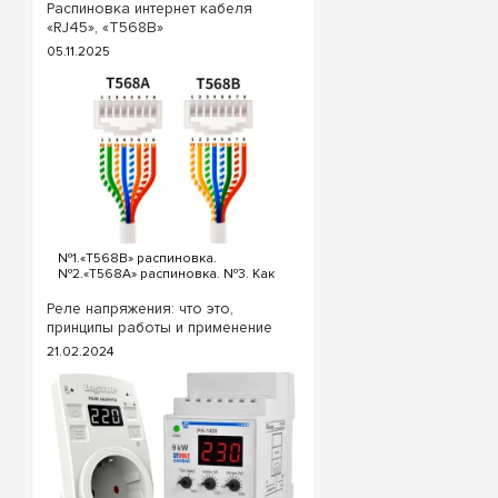
выключателя. Для реализации
Распиновка интернет кабеля
схемы проходных выключателей с
«RJ45», «T568B»
трех точек потребуются
05.11.2025
следующие выключатели: ...
№1.«T568B» распиновка.
№2.«T568A» распиновка. №3. Как
обжать кабель интернета?
«T568B» распиновка интернет
Реле напряжения: что это,
кабеля Порядок проводов схемы
принципы работы и применение
«T568B»: «T568B» 1. Бело...
21.02.2024