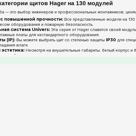
категории щитов Hager на 130 модулей
ба — это выбор инженеров и профессиональных монтажников, ценя
ус повышенной прочности:
Все представленные модели на 130 
есом оборудования и пожарную безопасность.
ая система Univers:
Эта серия от Hager славится своей модуль
нтажные платы для нестандартного оборудования.
ы (IP):
Вы можете выбрать щит со степенью защиты
IP30
для спец
падания влаги.
 эстетика:
Несмотря на внушительные габариты, белый корпус и 
но в любом интерьере.
 характеристики щитов на 130 модулей
Параметр
Материал
Емкость
Тип установки
Цвет корпуса