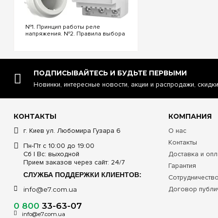
№1. Принцип работы реле
напряжения. №2. Правила выбора
реле напряжения. №3.
Функциональность и настройки
реле напряжения. №4.
Управление реле напряжения
через Wi-Fi. №5. Реле напряжения
ПОДПИСЫВАЙТЕСЬ И БУДЬТЕ ПЕРВЫМИ
или стаб...
Новинки, интересные новости, акции и распродажи, скидк
КОНТАКТЫ
КОМПАНИЯ
г. Киев ул. Любомира Гузара 6
О нас
Контакты
Пн-Пт с 10:00 до 19:00
Сб | Вс: выходной
Доставка и опл
Прием заказов через сайт: 24/7
Гарантия
СЛУЖБА ПОДДЕРЖКИ КЛИЕНТОВ:
Сотрудничеств
Договор публи
info@e7.com.ua
0 800
33-63-07
info@e7.com.ua