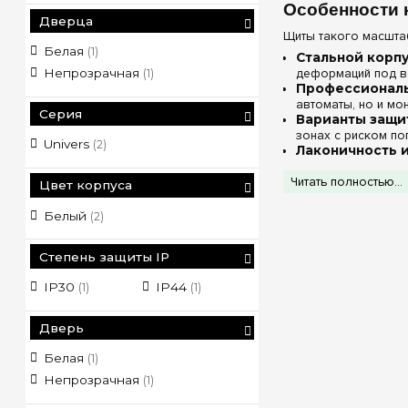
Особенности 
Дверца
Щиты такого масшта
Белая
(1)
Стальной корп
деформаций под в
Непрозрачная
(1)
Профессиональн
автоматы, но и мо
Серия
Варианты защит
зонах с риском по
Univers
(2)
Лаконичность и
аккуратно и умест
Читать полностью...
Цвет корпуса
Технические
Белый
(2)
Степень защиты IP
IP30
IP44
(1)
(1)
Дверь
Белая
(1)
Непрозрачная
(1)