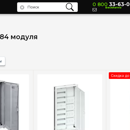
0 800
33-63-0
Бесплатно
84 модуля
ы
Скидка до