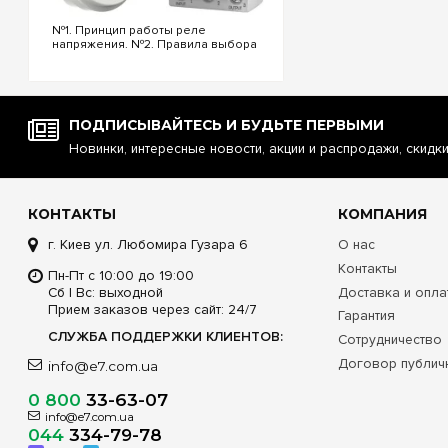
№1. Принцип работы реле
напряжения. №2. Правила выбора
реле напряжения. №3.
Функциональность и настройки
реле напряжения. №4.
Управление реле напряжения
через Wi-Fi. №5. Реле напряжения
ПОДПИСЫВАЙТЕСЬ И БУДЬТЕ ПЕРВЫМИ
или стаб...
Новинки, интересные новости, акции и распродажи, скидк
КОНТАКТЫ
КОМПАНИЯ
г. Киев ул. Любомира Гузара 6
О нас
Контакты
Пн-Пт с 10:00 до 19:00
Сб | Вс: выходной
Доставка и опла
Прием заказов через сайт: 24/7
Гарантия
СЛУЖБА ПОДДЕРЖКИ КЛИЕНТОВ:
Сотрудничество
Договор публич
info@e7.com.ua
0 800
33-63-07
info@e7.com.ua
044
334-79-78