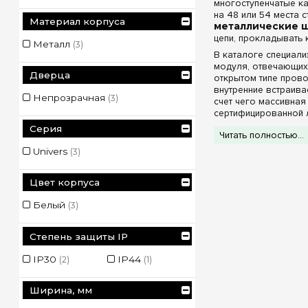
многоступенчатые к
на 48 или 54 места 
Материал корпуса
металлические щ
цепи, прокладывать 
Металл
(3)
В каталоге специал
модуля, отвечающих 
Дверца
открытом типе прово
внутренние встраива
Непрозрачная
(3)
счет чего массивная
сертифицированной 
механическую прочн
Серия
Читать полностью...
Конструктивны
Univers
(3)
Широкие технически
Заводская ком
Цвет корпуса
с шинами». Налич
Белый
монолитный и без
(3)
масштаба.
Надежные глух
Степень защиты IP
панели обеспечив
во время строител
IP30
IP44
(2)
(1)
Классы промыш
внутри сухих, чис
Исполнение IP44 н
Ширина, мм
под любым углом, 