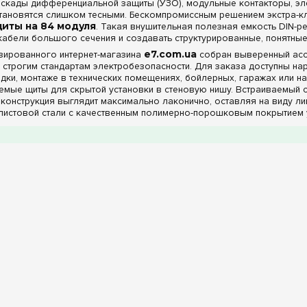
аскады дифференциальной защиты (УЗО), модульные контакторы, эле
становятся слишком тесными. Бескомпромиссным решением экстра-к
иты на 84 модуля
. Такая внушительная полезная емкость DIN-
кабели большого сечения и создавать структурированные, понятны
изированного интернет-магазина
e7.com.ua
собран выверенный асс
строгим стандартам электробезопасности. Для заказа доступны на
дки, монтаже в технических помещениях, бойлерных, гаражах или на
емые щиты для скрытой установки в стеновую нишу. Встраиваемый ст
 конструкция выглядит максимально лаконично, оставляя на виду л
листовой стали с качественным полимерно-порошковым покрытием 
ость, долговечность и абсолютную пожаробезопасность.
е особенности: комплектация шинами, антиванда
е возможности стальных боксов на 84 DIN-модуля делают их идеал
плектация клеммами PE+N:
Все без исключения представленные
ие надежных изолированных заземляющих и нулевых клеммных колод
опасный контакт проводников и избавляет вас от необходимости о
ие фасады:
Модели укомплектованы прочной металлической непро
ает отличные антивандальные свойства, надежно защищает внутрен
ьных работ и полностью скрывает ряды аппаратуры от посторонних 
ленной защиты:
Модельный ряд включает модификации со степе
тых жилых и административных зон (коридоры, гардеробные, электр
адежно предохраняет внутреннюю коммутацию от проникновения тв
позволяя монтировать щит в полуподвалах или крытых паркингах.