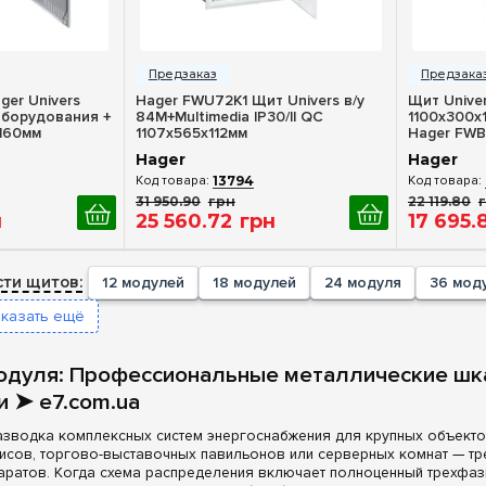
росмотр
Быстрый просмотр
Бы
er Univers
Hager FWU72K1 Щит Univers в/у
Щит Univer
240
(+2)
(+2)
борудования +
84M+Multimedia IP30/II QC
1100x300x1
x160мм
1107x565x112мм
Hager FWB
252
(+4)
(+2)
Hager
Hager
288
(+40)
(+1)
13794
336
(+2)
(+1)
31 950
.
90
грн
22 119
.
80
(+46)
н
25 560
.
72
грн
17 695
.
+2)
(+32)
ти щитов:
12 модулей
18 модулей
24 модуля
36 мод
(+3)
оказать ещё
(+2)
+32)
+1)
одуля: Профессиональные металлические шк
и ➤ e7.com.ua
азводка комплексных систем энергоснабжения для крупных объекто
сов, торгово-выставочных павильонов или серверных комнат — тре
ратов. Когда схема распределения включает полноценный трехфазн