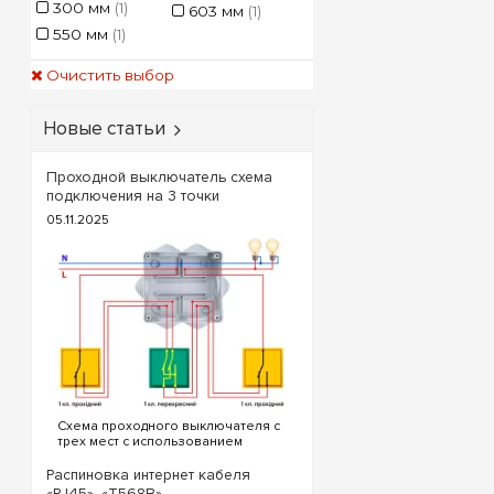
300 мм
(1)
603 мм
(1)
Технические х
550 мм
(1)
Очистить выбор
Технический кри
выбора шкаф
Новые статьи
Тип монтаж
корпуса
Проходной выключатель схема
подключения на 3 точки
Полезная
вместимост
05.11.2025
Материал и ц
оболочки
Шины заземлен
нуля (PE/N)
Вариант испол
дверцы
Схема проходного выключателя с
трех мест с использованием
Степень защит
проходных и перекрестного
внешних ср
выключателя. Для реализации
Распиновка интернет кабеля
схемы проходных выключателей с
«RJ45», «T568B»