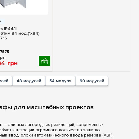
стрый просмотр
s IP44/II
61мм 84 мод.(1x84)
71S
7575
грн
84
грн
улей
48 модулей
54 модуля
60 модулей
афы для масштабных проектов
в — элитных загородных резиденций, современных
буют интеграции огромного количества защитно-
ый ввод, блоки автоматического ввода резерва (АВР),