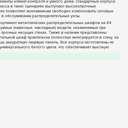
менты климат-контроля и умного дома, стандартные корпуса
ласса в таких сценариях выступают высокопрочные
реек позволяет монтажникам свободно компоновать силовые
е в обслуживании распределительные узлы.
ортимент металлических распределительных шкафов на 84
ружные (навесные, накладные) модели, незаменимые при
 прочных несущих стенах. Также в наличии представлены
альной шкаф практически полностью интегрируется в стену, за
ишь аккуратную лицевую панель. Все корпуса изготовлены из
универсального белого цвета, что обеспечивает высокую
льные фасады и защита IP
ьным инструментом для профессионального электромонтажа:
 на странице модели поставляются в исполнении «в комплекте
ок существенно ускоряет процесс сборки щита, гарантирует
тдельно подбирать фирменные аксессуары под шкафы такого
зрачной дверцей белого цвета. Глухое исполнение лицевой
ние дорогостоящие модульные приборы от случайных ударов
глаз, сохраняя эстетику помещения.
нью защиты IP30, которые идеально подходят для установки
ощитовые), а также шкафы повышенного класса защиты IP44.
ердых частиц диаметром более 1 мм и случайных брызг воды