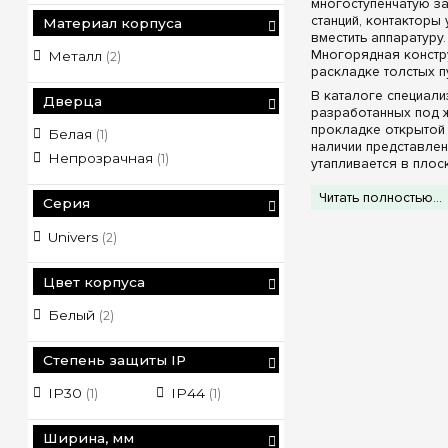
многоступенчатую з
станций, контакторы
Материал корпуса
вместить аппаратур
Многорядная констру
Металл
(2)
раскладке толстых п
В каталоге специал
Дверца
разработанных под ж
прокладке открытой
Белая
(1)
наличии представле
Непрозрачная
(1)
утапливается в плос
эстетично и не загр
Читать полностью...
Серия
Конструктивн
Univers
(2)
Строгое соответств
конкретные требова
Комплектация 
Цвет корпуса
предустановленны
топологии распре
Белый
(2)
конкретные токовы
Эстетика лицев
Степень защиты IP
надежно скрывает 
лиц и защищая до
IP30
IP44
(1)
(1)
Степени защит
внутри чистых, су
изолированы от по
Ширина, мм