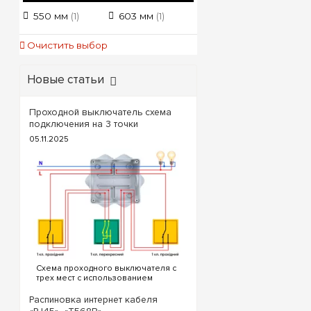
установки в техни
550 мм
603 мм
(1)
(1)
Технические 
Очистить выбор
Технический кри
выбора шка
Новые статьи
Тип установ
корпуса
Проходной выключатель схема
подключения на 3 точки
Полезная
05.11.2025
вместимос
Лицевая пан
(дверца)
Комплектац
шинами PE /
Степень
промышлен
Схема проходного выключателя с
защиты
трех мест с использованием
проходных и перекрестного
выключателя. Для реализации
Распиновка интернет кабеля
схемы проходных выключателей с
Совет по проект