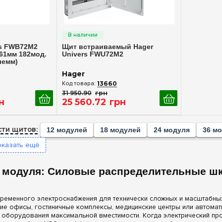
росмотр
Быстрый просмотр
240
(+2)
(+2)
252
(+4)
(+2)
rs FWB72M2
Щит встраиваемый Hager
161мм 182мод.
Univers FWU72M2
288
(+40)
(+1)
лемм)
336
(+2)
(+1)
Hager
(+46)
13660
31 950
.
90
грн
+2)
н
25 560
.
72
грн
(+32)
(+3)
ти щитов:
12 модулей
18 модулей
24 модуля
36 м
+32)
оказать ещё
+1)
 модуля: Силовые распределительные ш
ременного электроснабжения для технически сложных и масштабны
ие офисы, гостиничные комплексы, медицинские центры или автомат
 оборудования максимальной вместимости. Когда электрический пр