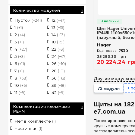
Количество модулей
Быстрый п
Пустой
12
48
104
(+241)
(+47)
(+51)
1
13
52
108
(+1)
(+15)
(+10)
Щит Hager Unive
IP44/II 1100x550x
2
14
54
120
(+4)
(+13)
(+36)
(наружный, без к
3
18
56
130
(+1)
(+51)
(+2)
Hager
4
22
60
144
(+27)
(+3)
(+11)
7530
5
24
70
156
25 280
.
30
грн
(+3)
(+67)
(+2)
(
20 224
.
24
гр
6
26
72
168
(+11)
(+10)
(+45)
7
28
78
180
(+1)
(+11)
(+2)
8
36
84
182
(+38)
(+68)
(+3)
Другие модульнос
192
10
39
90
(
(+6)
(+18)
(+2)
+ п
72 модуля
216
11
42
96
(
(+9)
(+9)
(+37)
Щиты на 182
Комплектация клеммами
e7.com.ua
PE+N
Проектирование сов
Нет в комплекте
(1)
крупные коммерческ
Частичная
(1)
распределительного