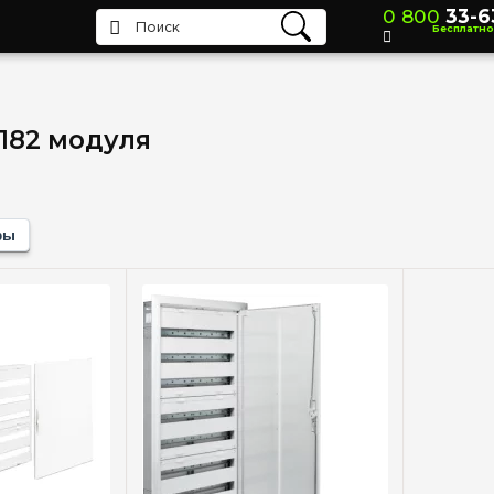
0 800
33-6
Бесплатно
182 модуля
фы