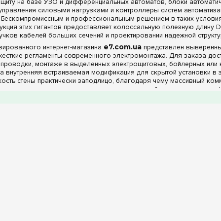
ащиту на базе УЗО и дифференциальных автоматов, блоки автомати
 управления силовыми нагрузками и контроллеры систем автоматиза
у. Бескомпромиссным и профессиональным решением в таких услови
кция этих гигантов предоставляет колоссальную полезную длину D
учков кабелей больших сечений и проектировании надежной структ
изированного интернет-магазина
e7.com.ua
представлен выверенны
есткие регламенты современного электромонтажа. Для заказа дост
 проводки, монтаже в выделенных электрощитовых, бойлерных или н
на внутренняя встраиваемая модификация для скрытой установки в
кость стены практически заподлицо, благодаря чему массивный ком
омождает пространство здания, оставляя видимой лишь аккуратную 
ые параметры, комплектация шинами, фасады 
ие конфигуратора и высокий функционал позволяют точно подобрат
ния окружающей среды:
клеммами PE+N:
Линейка включает модели с частичной комплектац
х клемм или их минимальный стартовый набор предоставляют инже
деления, позволяя самостоятельно выбрать и установить мощные и
е нагрузки проекта.
ой панели:
Оборудование комплектуется минималистичной белой 
ряды автоматических выключателей, счетчиков и внутренних комму
рогостоящее модульное наполнение от строительной пыли во время
ы от внешних воздействий:
Модельный ряд содержит базовый и
хих помещений (коридоры, гардеробные, сухие диспетчерские), а та
падания твердых частиц диаметром более 1 мм и случайных брызг 