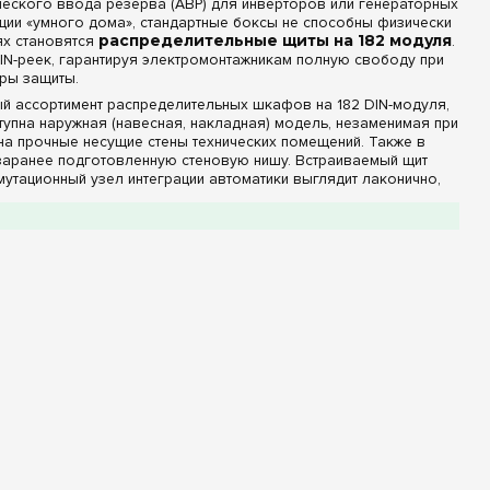
ческого ввода резерва (АВР) для инверторов или генераторных
ции «умного дома», стандартные боксы не способны физически
ях становятся
распределительные щиты на 182 модуля
.
IN-реек, гарантируя электромонтажникам полную свободу при
уры защиты.
й ассортимент распределительных шкафов на 182 DIN-модуля,
упна наружная (навесная, накладная) модель, незаменимая при
а прочные несущие стены технических помещений. Также в
 заранее подготовленную стеновую нишу. Встраиваемый щит
мутационный узел интеграции автоматики выглядит лаконично,
фронтальную рамку.
и классы защиты (IP)
ь силовой распределительный щиток на 182 модуля под
ией шинами, а также боксы без шин в комплекте. Отсутствие
неру полную свободу для индивидуального проектирования
золированные кросс-модули и распределительные блоки под
полностью непрозрачной глухой дверцей. Такой фасад
тационных узлов, предотвращая случайный доступ посторонних
 проведения отделочных работ на объекте.
нтерьерный класс защиты IP30, ориентированный на монтаж
кже шкафы с повышенной степенью защиты IP44. Корпуса IP44
воды под любым углом, что делает их отличным решением для