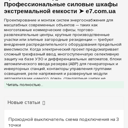
Профессиональные силовые шкафы
Нет в комплекте
(1)
12
(+47)
экстремальной емкости ➤ e7.com.ua
Частичная
(1)
13
(+15)
Проектирование и монтаж систем энергоснабжения для
14
(+13)
масштабных современных объектов — таких как
Материал корпуса
многоэтажные коммерческие офисы, торгово-
18
(+51)
развлекательные центры, крупные производственные
Металл
(2)
22
участки или элитные загородные резиденции — требуют
(+3)
внедрения распределительного оборудования предельной
24
(+67)
вместимости. Когда электрический проект предусматривает
Дверца
сложный трехфазный ввод, многоступенчатую селективную
26
(+10)
защиту на базе УЗО и дифференциальных автоматов, блоки
Белая
(1)
автоматического ввода резерва (АВР) для генераторных и
28
(+11)
инверторных станций, контакторы управления группами
Непрозрачная
(1)
36
освещения, реле напряжения и развернутые модули
(+68)
автоматизации «умного дома», стандартные щитки не
39
(+18)
способны физически вместить аппаратуру.
Читать полностью...
Серия
Бескомпромиссным инженерным решением в таких условиях
42
(+9)
становятся
распределительные щиты на 156 модулей
.
Univers
(2)
Многорядная конструкция этих гигантов предоставляет
48
(+51)
Новые статьи
колоссальную полезную длину DIN-реек, что гарантирует
52
электромонтажникам абсолютную свободу при раскладке
(+10)
Цвет корпуса
толстых пучков кабелей и создании понятной, безопасной
54
(+36)
структуры.
Проходной выключатель схема подключения на 3
Белый
(2)
В каталоге специализированного интернет-магазина
точки
56
(+2)