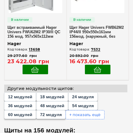
Наружный
(1)
Внутренний (в нишу)
(1)
Щит встраиваемый Hager
Щит Hager Univers FWB62M2
Количество модулей
Univers FWU62M2 IP30/II QC
IP44/II 950x550x161мм
156 мод. 957x565x112мм
156мод. (наружный, без
Пустой
(+241)
клемм)
Hager
Hager
1
(+1)
13658
7532
29 277
.
60
грн
20 592
.
00
грн
2
(+4)
23 422
.
08
грн
16 473
.
60
грн
3
(+1)
4
(+27)
5
(+3)
Другие модульности щитов:
6
(+11)
12 модулей
18 модулей
24 модуля
7
(+1)
36 модулей
48 модулей
54 модуля
8
(+38)
+ показать ещё
60 модулей
72 модуля
10
(+6)
Комплектация клеммами PE+N
11
Щиты на 156 модулей:
(+9)