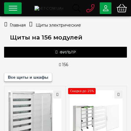
0 800
33-63-07
Главная
Щиты электрические
Бесплатно
info@e7.com.ua
Щиты на 156 модулей
044
334-79-78
Viber
Telegram
ФИЛЬТР
156
Цена
Все щиты и шкафы
—
грн
Скидка до 25%
Производитель
Hager
(2)
Тип монтажа