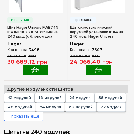
Тип монтажа
Наружный
(2)
Щит Hager Univers FWB74N
Щиток металлический
Количество модулей
IP44/II 1100x1050x161мм на
наружной установки IP44 на
240 мод. (с блоком для
240 мод. Hager Univers
Пустой
клемм)
FWB54S
(+241)
Hager
Hager
1
7498
7607
(+1)
38 361
.
40
грн
30 083
.
00
грн
2
(+4)
30 689
.
12
грн
24 066
.
40
грн
3
(+1)
4
(+27)
5
(+3)
Другие модульности щитов:
6
(+11)
12 модулей
18 модулей
24 модуля
36 модулей
7
(+1)
48 модулей
54 модуля
60 модулей
72 модуля
8
(+38)
+ показать ещё
10
(+6)
Комплектация клеммами PE+N
11
Щиты на 240 модулей:
(+9)