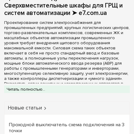
В комплекте
Сверхвместительные шкафы для ГРЩ и
(1)
12
(+47)
систем автоматизации ➤ e7.com.ua
Нет в комплекте
(1)
13
(+15)
Проектирование систем электроснабжения для
14
(+13)
промышленных предприятий, крупных логистических центров,
Материал корпуса
18
торгово-развлекательных комплексов, современных ЖК и
(+51)
масштабных объектов автоматизации промышленного
Металл
(2)
22
(+3)
уровня требует внедрения щитового оборудования
максимальной емкости. Силовая схема таких объектов
24
(+67)
включает в себя не просто стандартный ввод и базовые
Дверца
автоматы, а полноценные узлы переключения нагрузок,
26
(+10)
мощные блоки автоматического ввода резерва (АВР) для
Непрозрачная
(2)
работы с промышленными генераторами и инверторами,
28
(+11)
многоступенчатую селективную защиту, учет электроэнергии,
36
(+68)
а также контроллеры диспетчеризации и «умного здания».
Серия
Разместить сотни защитных и коммутационных аппаратов в
39
(+18)
рамках единого конструктива позволяет
Читать полностью...
Univers
(2)
распределительный щит на 240 модулей
. Обладая
42
(+9)
внушительными габаритами и огромной полезной длиной
DIN-реек, этот класс оборудования выступает в роли
48
(+51)
Цвет корпуса
Новые статьи
главного распределительного щита (ГРЩ) или мощного
52
(+10)
силового центра, обеспечивая идеальные условия для
Белый
(2)
безопасного монтажа, обслуживания и разводки кабельных
54
(+36)
Проходной выключатель схема подключения на 3
линий большого сечения.
точки
56
В специализированном интернет-магазине
e7.com.ua
(+2)
Степень защиты IP