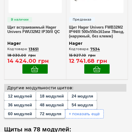
Наружный
(1)
Внутренний (в нишу)
(1)
Щит встраиваемый Hager
Щит Hager Univers FWB32M2
Количество модулей
Univers FWU32M2 IP30/II QC
IP44/II 500x550x161мм 78мод.
(наружный, без клемм)
Пустой
(+241)
Hager
Hager
1
(+1)
13651
7534
18 030
.
00
грн
15 927
.
10
грн
2
(+4)
14 424
.
00
грн
12 741
.
68
грн
3
(+1)
4
(+27)
5
(+3)
Другие модульности щитов:
6
(+11)
12 модулей
18 модулей
24 модуля
7
(+1)
36 модулей
48 модулей
54 модуля
8
(+38)
+ показать ещё
60 модулей
72 модуля
10
(+6)
Комплектация клеммами PE+N
11
Щиты на 78 модулей:
(+9)