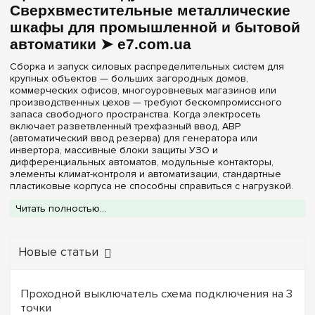
Сверхвместительные металлические
Нет в комплекте
(1)
12
(+47)
шкафы для промышленной и бытовой
Частичная
(1)
13
(+15)
автоматики ➤ e7.com.ua
14
(+13)
Материал корпуса
Сборка и запуск силовых распределительных систем для
18
(+51)
крупных объектов — больших загородных домов,
коммерческих офисов, многоуровневых магазинов или
Металл
(2)
22
(+3)
производственных цехов — требуют бескомпромиссного
запаса свободного пространства. Когда электросеть
24
(+67)
включает разветвленный трехфазный ввод, АВР
Дверца
(автоматический ввод резерва) для генератора или
26
(+10)
инвертора, массивные блоки защиты УЗО и
Белая
(1)
28
(+11)
дифференциальных автоматов, модульные контакторы,
Непрозрачная
элементы климат-контроля и автоматизации, стандартные
(1)
36
(+68)
пластиковые корпуса не способны справиться с нагрузкой.
Идеальным инженерным решением экстра-класса становятся
39
(+18)
Читать полностью...
Серия
профессиональные
металлические щиты на 78
модулей
. Многорядная конструкция этих силовых шкафов
42
(+9)
Univers
(2)
обеспечивает безупречную жесткость, защиту от
48
(+51)
механических повреждений и предоставляет монтажникам
Новые статьи
колоссальную полезную длину DIN-реек для реализации
52
(+10)
Цвет корпуса
самых сложных схем энергораспределения.
54
(+36)
В каталоге интернет-магазина
e7.com.ua
представлен
Проходной выключатель схема подключения на 3
Белый
(2)
специализированный ассортимент металлических щитков на
точки
56
(+2)
78 модулей, рассчитанных на жесткие условия эксплуатации.