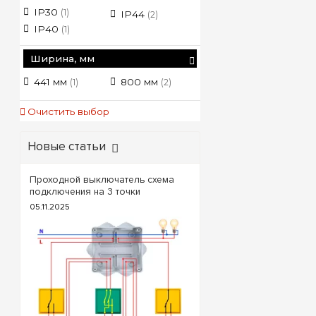
IP30
(1)
IP44
(2)
Технические 
IP40
(1)
Технический
Ширина, мм
критерий выбо
шкафа
441 мм
800 мм
(1)
(2)
Полезная
Очистить выбор
вместимост
Лицевая пане
Новые статьи
(дверца)
Проходной выключатель схема
Комплектац
подключения на 3 точки
шинами PE / 
05.11.2025
Степень защит
влаги и пыл
Совет по проект
важно оставлять око
на крупных объекта
вентиляционные уста