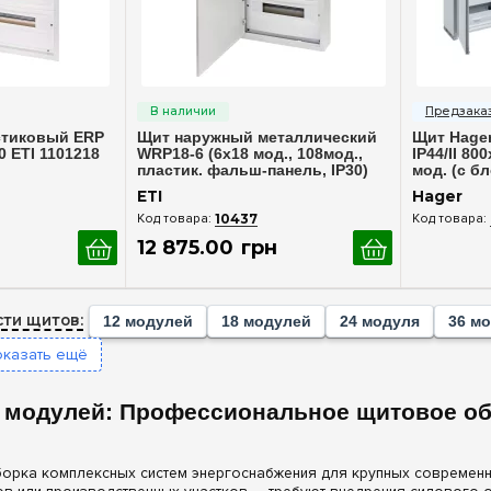
росмотр
Быстрый просмотр
Бы
240
(+2)
(+2)
252
(+2)
стиковый ERP
Щит наружный металлический
Щит Hager
(+40)
288
(+1)
0 ETI 1101218
WRP18-6 (6х18 мод., 108мод.,
IP44/II 80
пластик. фальш-панель, IP30)
мод. (с б
(+2)
336
(+1)
ETI 1101386
ETI
Hager
(+46)
10437
+2)
12 875
.
00
грн
(+32)
(+3)
(+2)
ти щитов:
12 модулей
18 модулей
24 модуля
36 м
+32)
оказать ещё
+1)
 модулей: Профессиональное щитовое о
борка комплексных систем энергоснабжения для крупных современн