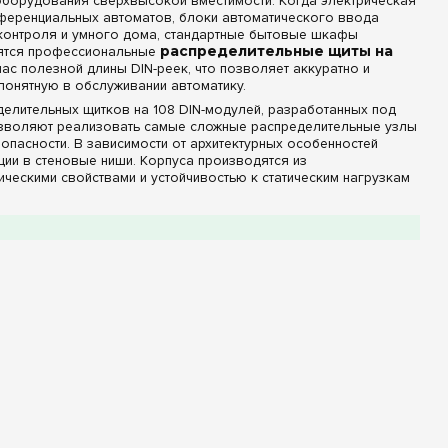
оборудования сверхвысокой вместимости. Когда электрическая
ференциальных автоматов, блоки автоматического ввода
-контроля и умного дома, стандартные бытовые шкафы
вятся профессиональные
распределительные щиты на
с полезной длины DIN-реек, что позволяет аккуратно и
понятную в обслуживании автоматику.
елительных щитков на 108 DIN-модулей, разработанных под
позволяют реализовать самые сложные распределительные узлы
опасности. В зависимости от архитектурных особенностей
ации в стеновые ниши. Корпуса производятся из
ескими свойствами и устойчивостью к статическим нагрузкам
ы и защита IP
овия эксплуатации и задачи монтажа:
авляются со встроенными заводскими изолированными шинами
кже представлены варианты без шин в комплекте,
топологии распределения с помощью мощных кросс-модулей
ой фасад надежно скрывает от посторонних глаз внутренние
анкционированного доступа и строительной пыли, а также
IP30 и IP40, предназначенные для сухих и чистых
о степенью защиты IP44. Исполнение IP44 надежно защищает
м и случайных брызг воды под любым углом, что делает их