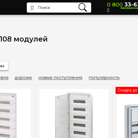
0 800
33-6
Бесплатно
108 модулей
фы
вле
дороже
новые поступления
популярность
Скидка до