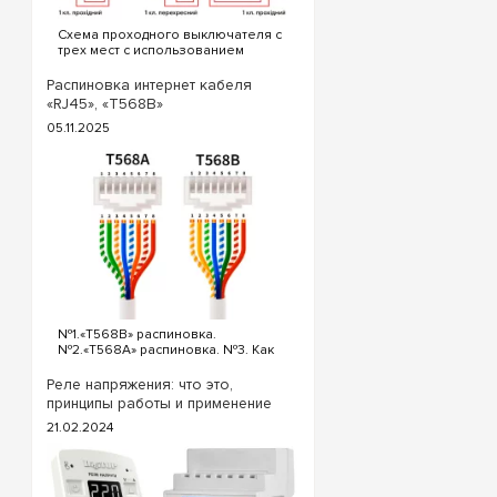
процессе работы вы
воздуха внутри корп
Схема проходного выключателя с
трех мест с использованием
Создайте безупречну
проходных и перекрестного
распределительный
выключателя. Для реализации
Распиновка интернет кабеля
схемы проходных выключателей с
от ведущих мировых
«RJ45», «T568B»
трех точек потребуются
отправляем заказы в
05.11.2025
следующие выключатели: ...
№1.«T568B» распиновка.
№2.«T568A» распиновка. №3. Как
обжать кабель интернета?
«T568B» распиновка интернет
Реле напряжения: что это,
кабеля Порядок проводов схемы
принципы работы и применение
«T568B»: «T568B» 1. Бело...
21.02.2024