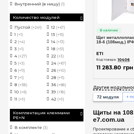
Внутренний (в нишу)
(1)
Количество модулей
Быстрый п
Пустой
12
48
104
(+241)
(+47)
(+51)
1
13
52
108
(+1)
(+15)
(+10)
Щит металлопла
120
2
14
54
(+4)
(+13)
(+36)
18-6 (108мод.) IP4
130
3
18
56
(+1)
(+51)
(+2)
ETI
144
4
22
60
(+27)
(+3)
(+11)
10406
156
5
24
70
(
(+3)
(+67)
(+2)
11 283
.
80
грн
168
6
26
72
(+11)
(+10)
(+45)
180
7
28
78
(+1)
(+11)
(+2)
182
8
36
84
(+38)
(+68)
(+3)
Другие модульнос
192
10
39
90
(
(+6)
(+18)
(+2)
+ п
72 модуля
216
11
42
96
(
(+9)
(+9)
(+37)
Щиты на 108
Комплектация клеммами
PE+N
e7.com.ua
В комплекте
(3)
Проектирование и с