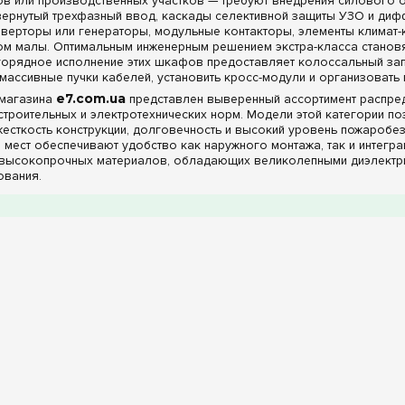
ов или производственных участков — требуют внедрения силового 
вернутый трехфазный ввод, каскады селективной защиты УЗО и диф
нверторы или генераторы, модульные контакторы, элементы климат
м малы. Оптимальным инженерным решением экстра-класса стано
горядное исполнение этих шкафов предоставляет колоссальный запа
массивные пучки кабелей, установить кросс-модули и организовать 
-магазина
e7.com.ua
представлен выверенный ассортимент распред
 строительных и электротехнических норм. Модели этой категории 
жесткость конструкции, долговечность и высокий уровень пожаробез
8 мест обеспечивают удобство как наружного монтажа, так и интегр
высокопрочных материалов, обладающих великолепными диэлектрич
ования.
ые особенности, комплектация шинами, фасад
енных моделей на 108 модулей спроектирована под конкретные усл
клеммами PE+N:
В наличии доступны модификации, которые пост
 (в комплекте), что существенно ускоряет процесс сборки щита. Та
инженеру полную свободу для самостоятельного проектирования 
х сечений.
ой панели:
Все модели оснащены лаконичной белой дверцей. Так
счетчики и ряды автоматов, защищая дорогостоящие приборы от нес
сь в строгий минималистичный интерьер.
шленной защиты:
Линейка включает интерьерные классы защиты 
(коридоры, гардеробные, сухие электрощитовые), а также шкафы с
ение от проникновения мелких твердых частиц диаметром более 1 м
 для полуподвалов, паркингов или технических зон.