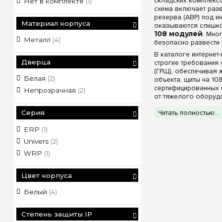
складских комплекс
Нет в комплекте
(1)
схема включает раз
резерва (АВР) под и
Материал корпуса
оказываются слишко
108 модулей
. Мно
Металл
(4)
безопасно развести 
В каталоге интернет
Дверца
строгие требования
(ГРЩ), обеспечивая 
Белая
(2)
объекта, щиты на 10
сертифицированных 
Непрозрачная
(2)
от тяжелого оборуд
Конструктивн
Серия
Читать полностью...
Каждая из представл
ERP
(1)
Комплектация 
Univers
(2)
заземления и нуля
WRP
(1)
предоставляющие 
под кабели больши
Эстетика лицев
Цвет корпуса
узлы коммутации, 
идеально вписывая
Белый
(4)
Степени промы
отапливаемых зон 
внутреннее наполн
Степень защиты IP
отличным решением