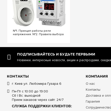
№1. Принцип работы реле
напряжения. №2. Правила выбора
реле напряжения. №3.
Функциональность и настройки
реле напряжения. №4.
Управление реле напряжения
через Wi-Fi. №5. Реле напряжения
ПОДПИСЫВАЙТЕСЬ И БУДЬТЕ ПЕРВЫМИ
или стаб...
Новинки, интересные новости, акции и распродажи, скидк
КОНТАКТЫ
КОМПАНИЯ
г. Киев ул. Любомира Гузара 6
О нас
Контакты
Пн-Пт с 10:00 до 19:00
Сб | Вс: выходной
Доставка и опл
Прием заказов через сайт: 24/7
Гарантия
СЛУЖБА ПОДДЕРЖКИ КЛИЕНТОВ:
Сотрудничеств