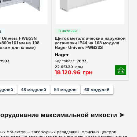
стрый просмотр
Быстрый просмотр
 Univers FWB53N
Щиток металлический наружной
0x800x161мм на 108
установки IP44 на 108 модуля
локом для клемм)
Hager Univers FWB33S
Hager
7503
7673
22 651
.
20
грн
18 120
.
96
грн
одулей
48 модулей
54 модуля
60 модулей
борудование максимальной емкости ➤
ых объектов — загородных резиденций, офисных центров,